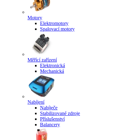
Motory
Elektromotory
Spalovací motory
Měřící zařízení
Elektronická
Mechanická
Nabíjení
Nabíječe
Stabilizované zdroje
Příslušenství
Balancery