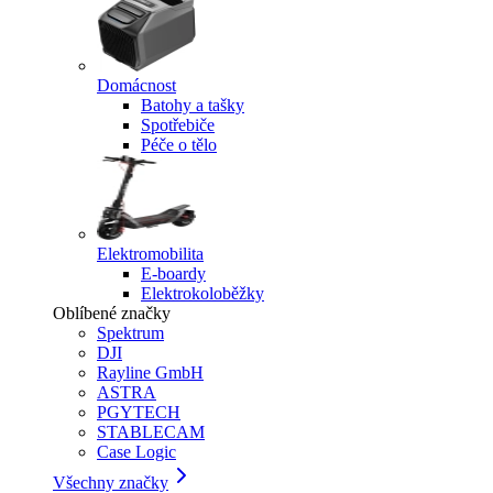
Domácnost
Batohy a tašky
Spotřebiče
Péče o tělo
Elektromobilita
E-boardy
Elektrokoloběžky
Oblíbené značky
Spektrum
DJI
Rayline GmbH
ASTRA
PGYTECH
STABLECAM
Case Logic
Všechny značky