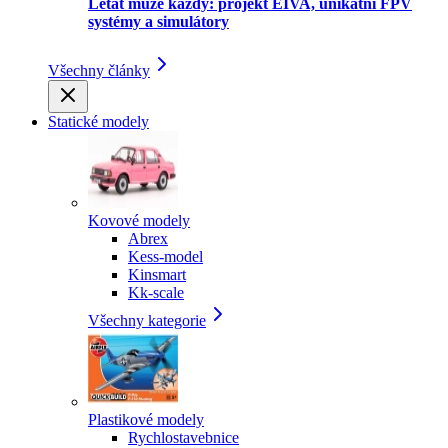
Létat může každý: projekt EIVA, unikátní FPV
systémy a simulátory
Všechny články
Statické modely
Kovové modely
Abrex
Kess-model
Kinsmart
Kk-scale
Všechny kategorie
Plastikové modely
Rychlostavebnice