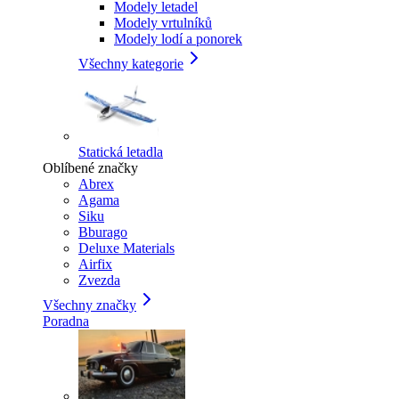
Modely letadel
Modely vrtulníků
Modely lodí a ponorek
Všechny kategorie
Statická letadla
Oblíbené značky
Abrex
Agama
Siku
Bburago
Deluxe Materials
Airfix
Zvezda
Všechny značky
Poradna