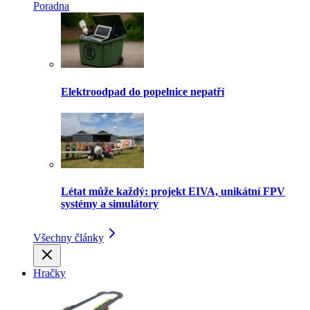
Poradna
Elektroodpad do popelnice nepatří
Létat může každý: projekt EIVA, unikátní FPV
systémy a simulátory
Všechny články
Hračky