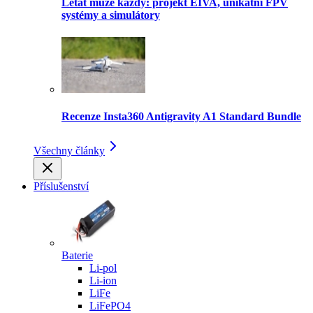
Létat může každý: projekt EIVA, unikátní FPV
systémy a simulátory
Recenze Insta360 Antigravity A1 Standard Bundle
Všechny články
Příslušenství
Baterie
Li-pol
Li-ion
LiFe
LiFePO4