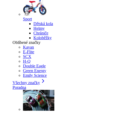
Sport
Dětská kola
Helmy
Chrániče
Koloběžky
Oblíbené značky
Kavan
E-Flite
SCX
H-Q
Double Eagle
Green Energy
Emily Science
Všechny značky
Poradna