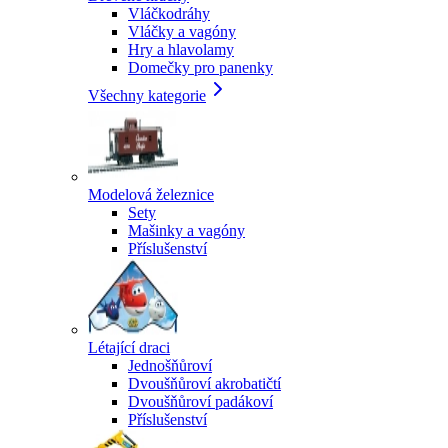
Vláčkodráhy
Vláčky a vagóny
Hry a hlavolamy
Domečky pro panenky
Všechny kategorie
Modelová železnice
Sety
Mašinky a vagóny
Příslušenství
Létající draci
Jednošňůroví
Dvoušňůroví akrobatičtí
Dvoušňůroví padákoví
Příslušenství