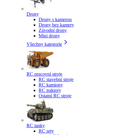
Drony
Drony s kamerou
Drony bez kamery
Závodní drony
Mini drony
Všechny kategorie
RC pracovní stroje
RC stavební stroje
RC kamiony
RC traktory
Ostatní RC stroje
RC tanky
RC sety