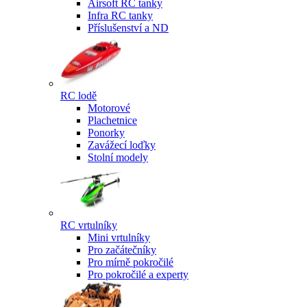
Airsoft RC tanky
Infra RC tanky
Příslušenství a ND
RC lodě
Motorové
Plachetnice
Ponorky
Zavážecí loďky
Stolní modely
RC vrtulníky
Mini vrtulníky
Pro začátečníky
Pro mírně pokročilé
Pro pokročilé a experty