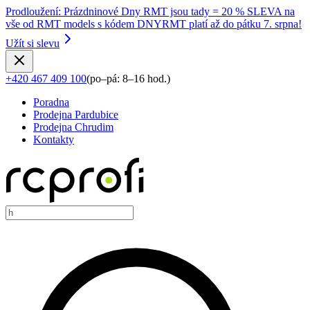
Prodloužení
:
Prázdninové Dny RMT jsou tady = 20 % SLEVA na
vše od RMT models s kódem DNYRMT platí až do pátku 7. srpna!
Užít si slevu
+420 467 409 100
(
po–pá: 8–16 hod.
)
Poradna
Prodejna Pardubice
Prodejna Chrudim
Kontakty