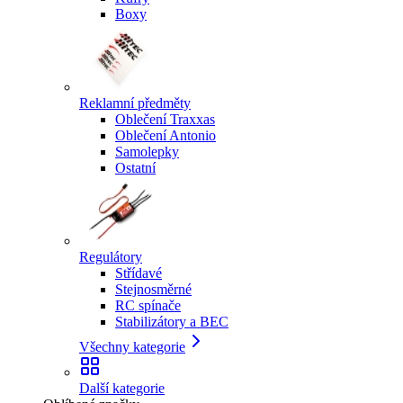
Boxy
Reklamní předměty
Oblečení Traxxas
Oblečení Antonio
Samolepky
Ostatní
Regulátory
Střídavé
Stejnosměrné
RC spínače
Stabilizátory a BEC
Všechny kategorie
Další kategorie