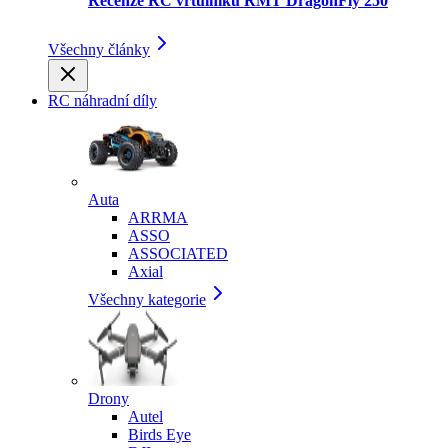
Recenze RC vrtulníku RMT DragonFly 250
Všechny články
RC náhradní díly
Auta
ARRMA
ASSO
ASSOCIATED
Axial
Všechny kategorie
Drony
Autel
Birds Eye