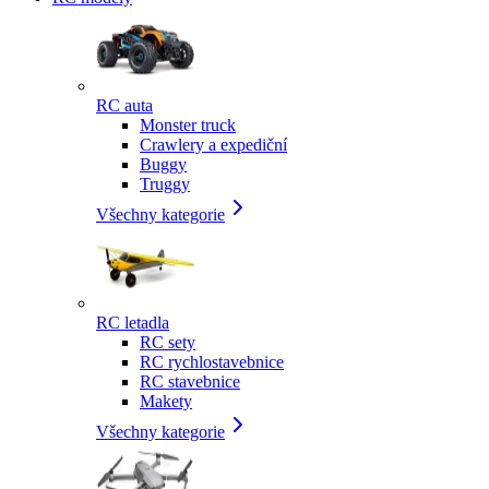
RC auta
Monster truck
Crawlery a expediční
Buggy
Truggy
Všechny kategorie
RC letadla
RC sety
RC rychlostavebnice
RC stavebnice
Makety
Všechny kategorie