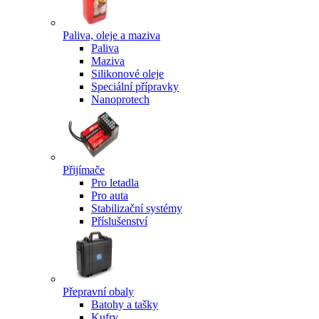
Paliva, oleje a maziva
Paliva
Maziva
Silikonové oleje
Speciální přípravky
Nanoprotech
Přijímače
Pro letadla
Pro auta
Stabilizační systémy
Příslušenství
Přepravní obaly
Batohy a tašky
Kufry