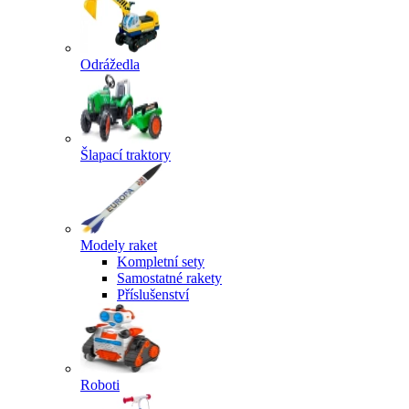
Odrážedla
Šlapací traktory
Modely raket
Kompletní sety
Samostatné rakety
Příslušenství
Roboti