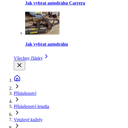
Jak vybrat autodráhu Carrera
Jak vybrat autodráhu
Všechny články
Příslušenství
Příslušenství letadla
Vrtulové kužely