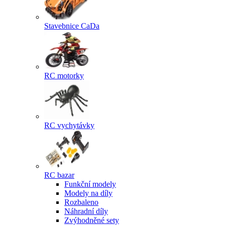
Stavebnice CaDa
RC motorky
RC vychytávky
RC bazar
Funkční modely
Modely na díly
Rozbaleno
Náhradní díly
Zvýhodněné sety