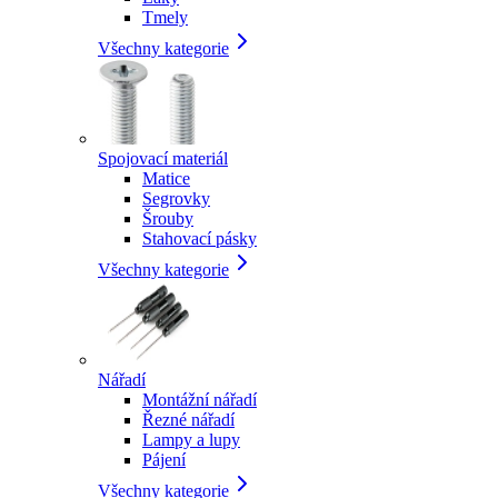
Tmely
Všechny kategorie
Spojovací materiál
Matice
Segrovky
Šrouby
Stahovací pásky
Všechny kategorie
Nářadí
Montážní nářadí
Řezné nářadí
Lampy a lupy
Pájení
Všechny kategorie