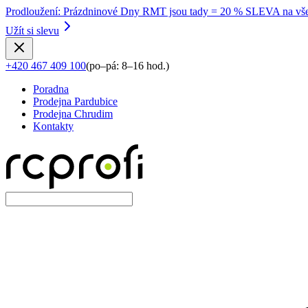
Prodloužení
:
Prázdninové Dny RMT jsou tady = 20 % SLEVA na vše
Užít si slevu
+420 467 409 100
(
po–pá: 8–16 hod.
)
Poradna
Prodejna Pardubice
Prodejna Chrudim
Kontakty