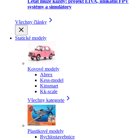
Létat může každý: projekt EIVA, unikátní FPV
systémy a simulátory
Všechny články
Statické modely
Kovové modely
Abrex
Kess-model
Kinsmart
Kk-scale
Všechny kategorie
Plastikové modely
Rychlostavebnice