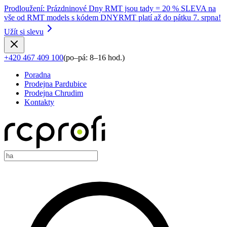
Prodloužení
:
Prázdninové Dny RMT jsou tady = 20 % SLEVA na
vše od RMT models s kódem DNYRMT platí až do pátku 7. srpna!
Užít si slevu
+420 467 409 100
(
po–pá: 8–16 hod.
)
Poradna
Prodejna Pardubice
Prodejna Chrudim
Kontakty