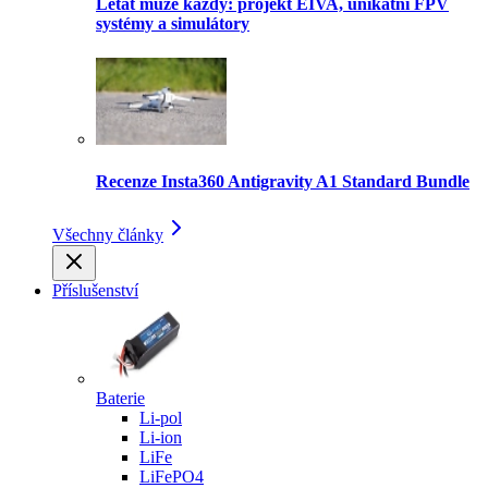
Létat může každý: projekt EIVA, unikátní FPV
systémy a simulátory
Recenze Insta360 Antigravity A1 Standard Bundle
Všechny články
Příslušenství
Baterie
Li-pol
Li-ion
LiFe
LiFePO4