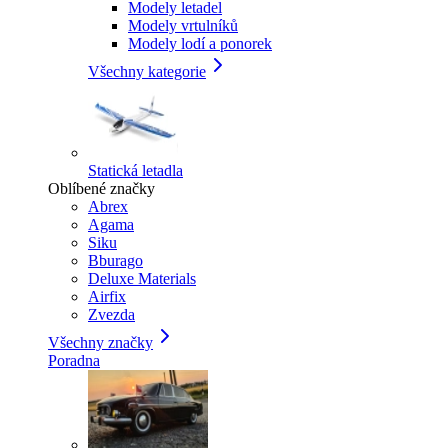
Modely letadel
Modely vrtulníků
Modely lodí a ponorek
Všechny kategorie
Statická letadla
Oblíbené značky
Abrex
Agama
Siku
Bburago
Deluxe Materials
Airfix
Zvezda
Všechny značky
Poradna