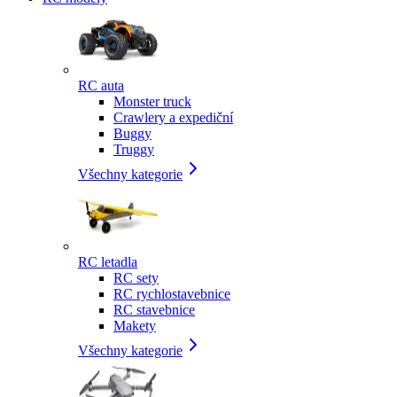
RC auta
Monster truck
Crawlery a expediční
Buggy
Truggy
Všechny kategorie
RC letadla
RC sety
RC rychlostavebnice
RC stavebnice
Makety
Všechny kategorie