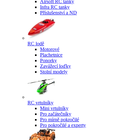
Airsoft RC tanky
Infra RC tanky
Příslušenství a ND
RC lodě
Motorové
Plachetnice
Ponorky
Zavážecí loďky
Stolní modely
RC vrtulníky
Mini vrtulníky
Pro začátečníky
Pro mírně pokročilé
Pro pokročilé a experty