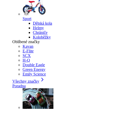
Sport
Dětská kola
Helmy
Chrániče
Koloběžky
Oblíbené značky
Kavan
E-Flite
SCX
H-Q
Double Eagle
Green Energy
Emily Science
Všechny značky
Poradna