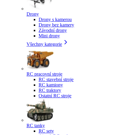
Drony
Drony s kamerou
Drony bez kamery
Závodní drony
Mini drony
Všechny kategorie
RC pracovní stroje
RC stavební stroje
RC kamiony
RC traktory
Ostatní RC stroje
RC tanky
RC sety