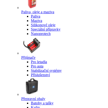
Paliva, oleje a maziva
Paliva
Maziva
Silikonové oleje
Speciální přípravky
Nanoprotech
Přijímače
Pro letadla
Pro auta
Stabilizační systémy
Příslušenství
Přepravní obaly
Batohy a tašky
Kufry