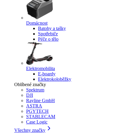
Domácnost
Batohy a tašky
Spotřebiče
Péče o tělo
Elektromobilita
E-boardy
Elektrokoloběžky
Oblíbené značky
Spektrum
DJI
Rayline GmbH
ASTRA
PGYTECH
STABLECAM
Case Logic
Všechny značky