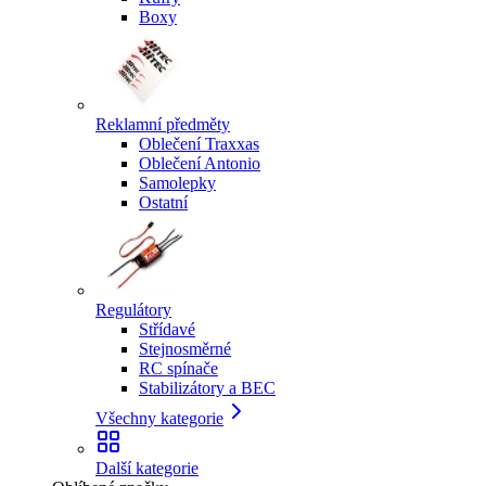
Boxy
Reklamní předměty
Oblečení Traxxas
Oblečení Antonio
Samolepky
Ostatní
Regulátory
Střídavé
Stejnosměrné
RC spínače
Stabilizátory a BEC
Všechny kategorie
Další kategorie