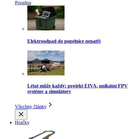
Poradna
Elektroodpad do popelnice nepatří
Létat může každý: projekt EIVA, unikátní FPV
systémy a simulátory
Všechny články
Hračky