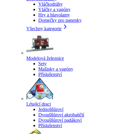
Vláčkodráhy
Vláčky a vagóny
Hry a hlavolamy
Domečky pro panenky
Všechny kategorie
Modelová železnice
Sety
Mašinky a vagóny
Příslušenství
Létající draci
Jednošňůroví
Dvoušňůroví akrobatičtí
Dvoušňůroví padákoví
Příslušenství