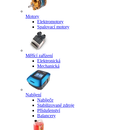
Motory
Elektromotory
Spalovací motory
Měřící zařízení
Elektronická
Mechanická
Nabíjení
Nabíječe
Stabilizované zdroje
Příslušenství
Balancery