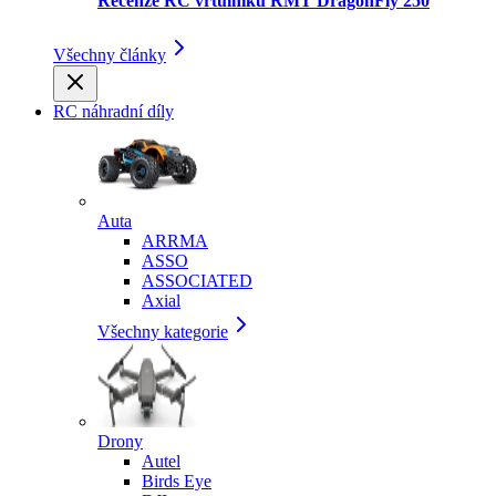
Recenze RC vrtulníku RMT DragonFly 250
Všechny články
RC náhradní díly
Auta
ARRMA
ASSO
ASSOCIATED
Axial
Všechny kategorie
Drony
Autel
Birds Eye