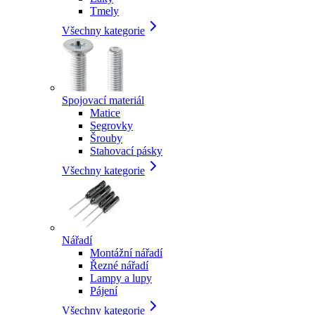
Tmely
Všechny kategorie
Spojovací materiál
Matice
Segrovky
Šrouby
Stahovací pásky
Všechny kategorie
Nářadí
Montážní nářadí
Řezné nářadí
Lampy a lupy
Pájení
Všechny kategorie