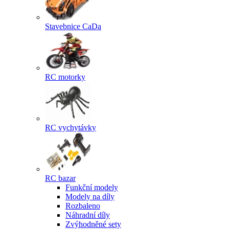
Stavebnice CaDa
RC motorky
RC vychytávky
RC bazar
Funkční modely
Modely na díly
Rozbaleno
Náhradní díly
Zvýhodněné sety