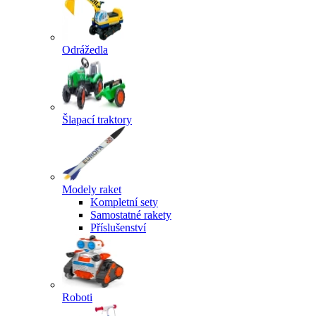
Odrážedla
Šlapací traktory
Modely raket
Kompletní sety
Samostatné rakety
Příslušenství
Roboti