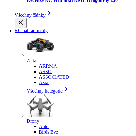
Recenze RC vrtulníku RMT DragonFly 250
Všechny články
RC náhradní díly
Auta
ARRMA
ASSO
ASSOCIATED
Axial
Všechny kategorie
Drony
Autel
Birds Eye