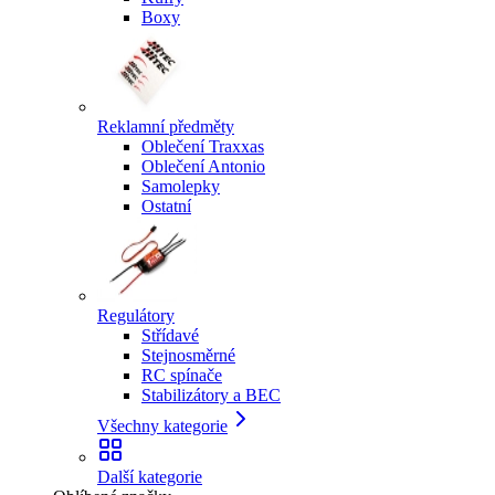
Boxy
Reklamní předměty
Oblečení Traxxas
Oblečení Antonio
Samolepky
Ostatní
Regulátory
Střídavé
Stejnosměrné
RC spínače
Stabilizátory a BEC
Všechny kategorie
Další kategorie