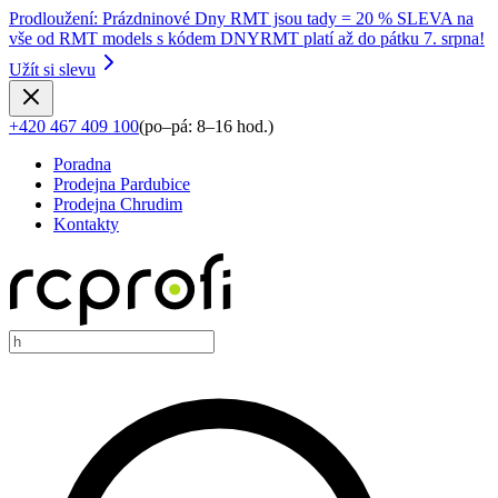
Prodloužení
:
Prázdninové Dny RMT jsou tady = 20 % SLEVA na
vše od RMT models s kódem DNYRMT platí až do pátku 7. srpna!
Užít si slevu
+420 467 409 100
(
po–pá: 8–16 hod.
)
Poradna
Prodejna Pardubice
Prodejna Chrudim
Kontakty