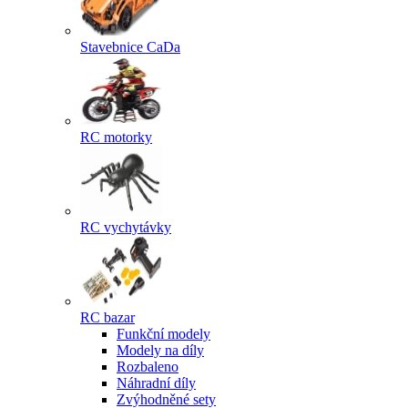
Stavebnice CaDa
RC motorky
RC vychytávky
RC bazar
Funkční modely
Modely na díly
Rozbaleno
Náhradní díly
Zvýhodněné sety