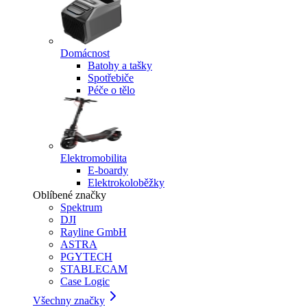
Domácnost
Batohy a tašky
Spotřebiče
Péče o tělo
Elektromobilita
E-boardy
Elektrokoloběžky
Oblíbené značky
Spektrum
DJI
Rayline GmbH
ASTRA
PGYTECH
STABLECAM
Case Logic
Všechny značky