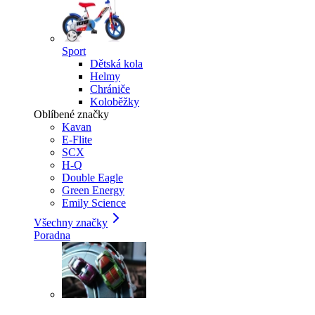
Sport
Dětská kola
Helmy
Chrániče
Koloběžky
Oblíbené značky
Kavan
E-Flite
SCX
H-Q
Double Eagle
Green Energy
Emily Science
Všechny značky
Poradna