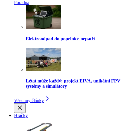
Poradna
Elektroodpad do popelnice nepatří
Létat může každý: projekt EIVA, unikátní FPV
systémy a simulátory
Všechny články
Hračky