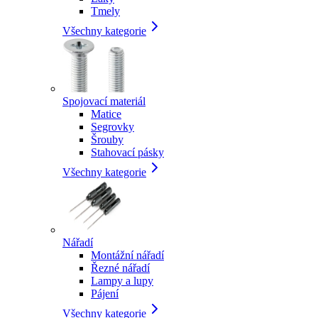
Tmely
Všechny kategorie
Spojovací materiál
Matice
Segrovky
Šrouby
Stahovací pásky
Všechny kategorie
Nářadí
Montážní nářadí
Řezné nářadí
Lampy a lupy
Pájení
Všechny kategorie