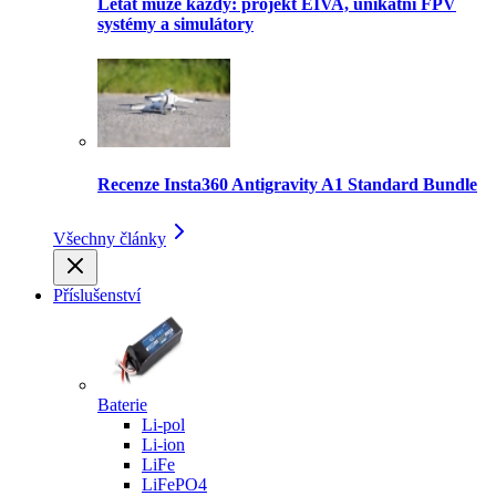
Létat může každý: projekt EIVA, unikátní FPV
systémy a simulátory
Recenze Insta360 Antigravity A1 Standard Bundle
Všechny články
Příslušenství
Baterie
Li-pol
Li-ion
LiFe
LiFePO4