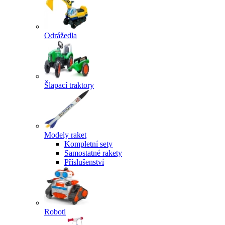
Odrážedla
Šlapací traktory
Modely raket
Kompletní sety
Samostatné rakety
Příslušenství
Roboti