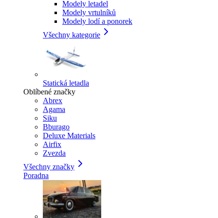
Modely letadel
Modely vrtulníků
Modely lodí a ponorek
Všechny kategorie
Statická letadla
Oblíbené značky
Abrex
Agama
Siku
Bburago
Deluxe Materials
Airfix
Zvezda
Všechny značky
Poradna