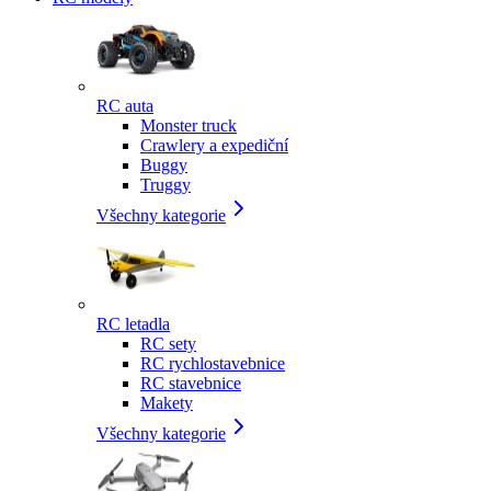
RC auta
Monster truck
Crawlery a expediční
Buggy
Truggy
Všechny kategorie
RC letadla
RC sety
RC rychlostavebnice
RC stavebnice
Makety
Všechny kategorie