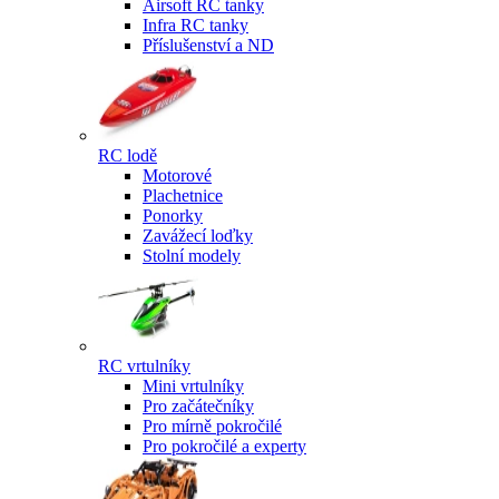
Airsoft RC tanky
Infra RC tanky
Příslušenství a ND
RC lodě
Motorové
Plachetnice
Ponorky
Zavážecí loďky
Stolní modely
RC vrtulníky
Mini vrtulníky
Pro začátečníky
Pro mírně pokročilé
Pro pokročilé a experty