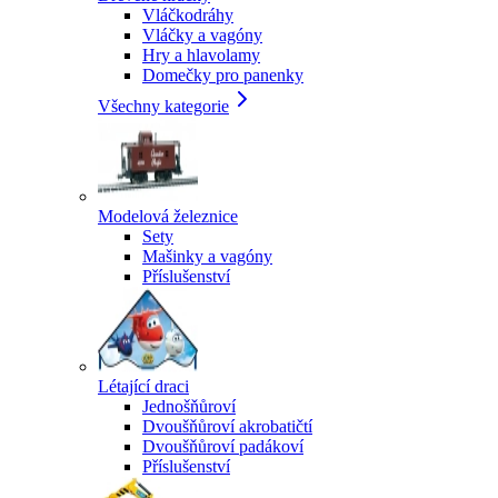
Vláčkodráhy
Vláčky a vagóny
Hry a hlavolamy
Domečky pro panenky
Všechny kategorie
Modelová železnice
Sety
Mašinky a vagóny
Příslušenství
Létající draci
Jednošňůroví
Dvoušňůroví akrobatičtí
Dvoušňůroví padákoví
Příslušenství