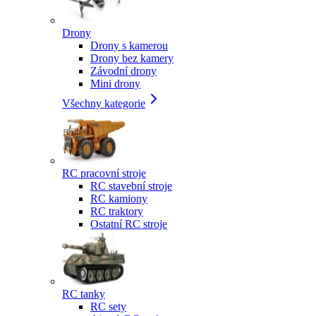
Drony
Drony s kamerou
Drony bez kamery
Závodní drony
Mini drony
Všechny kategorie
RC pracovní stroje
RC stavební stroje
RC kamiony
RC traktory
Ostatní RC stroje
RC tanky
RC sety