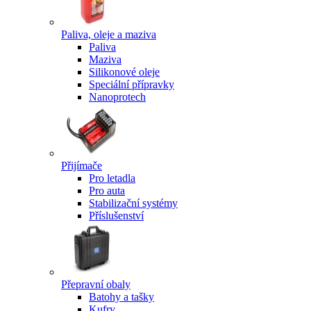
Paliva, oleje a maziva
Paliva
Maziva
Silikonové oleje
Speciální přípravky
Nanoprotech
Přijímače
Pro letadla
Pro auta
Stabilizační systémy
Příslušenství
Přepravní obaly
Batohy a tašky
Kufry