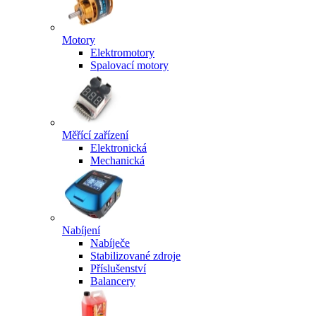
Motory
Elektromotory
Spalovací motory
Měřící zařízení
Elektronická
Mechanická
Nabíjení
Nabíječe
Stabilizované zdroje
Příslušenství
Balancery