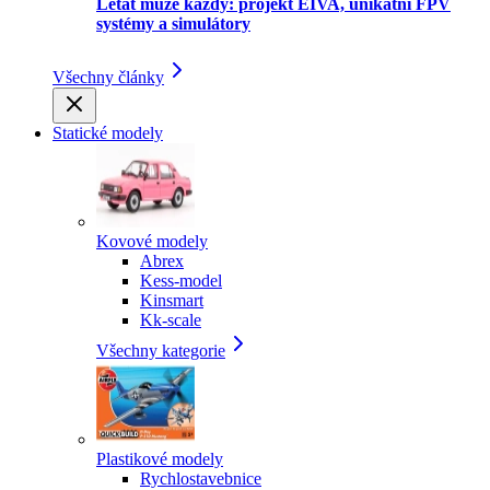
Létat může každý: projekt EIVA, unikátní FPV
systémy a simulátory
Všechny články
Statické modely
Kovové modely
Abrex
Kess-model
Kinsmart
Kk-scale
Všechny kategorie
Plastikové modely
Rychlostavebnice