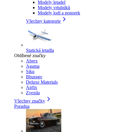
Modely letadel
Modely vrtulníků
Modely lodí a ponorek
Všechny kategorie
Statická letadla
Oblíbené značky
Abrex
Agama
Siku
Bburago
Deluxe Materials
Airfix
Zvezda
Všechny značky
Poradna