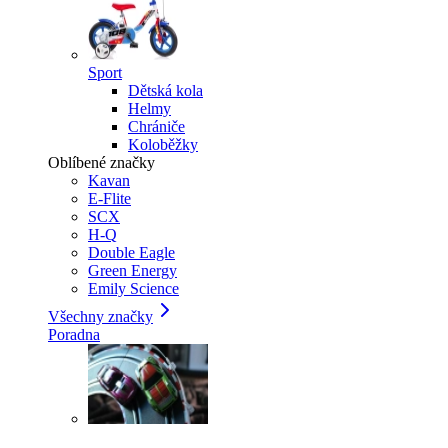
Sport
Dětská kola
Helmy
Chrániče
Koloběžky
Oblíbené značky
Kavan
E-Flite
SCX
H-Q
Double Eagle
Green Energy
Emily Science
Všechny značky
Poradna