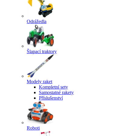
Odrážedla
Šlapací traktory
Modely raket
Kompletní sety
Samostatné rakety
Příslušenství
Roboti