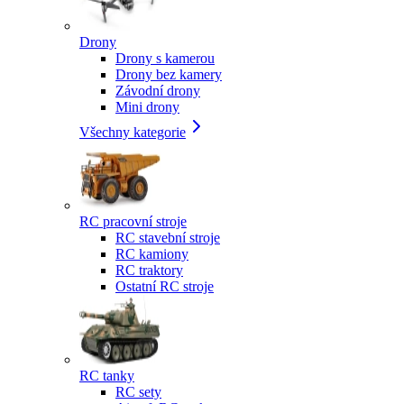
Drony
Drony s kamerou
Drony bez kamery
Závodní drony
Mini drony
Všechny kategorie
RC pracovní stroje
RC stavební stroje
RC kamiony
RC traktory
Ostatní RC stroje
RC tanky
RC sety