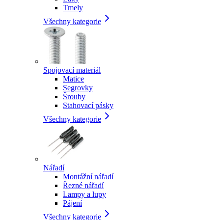
Tmely
Všechny kategorie
Spojovací materiál
Matice
Segrovky
Šrouby
Stahovací pásky
Všechny kategorie
Nářadí
Montážní nářadí
Řezné nářadí
Lampy a lupy
Pájení
Všechny kategorie