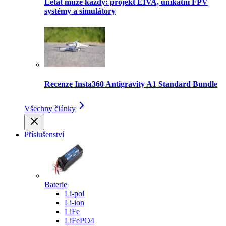
Létat může každý: projekt EIVA, unikátní FPV
systémy a simulátory
Recenze Insta360 Antigravity A1 Standard Bundle
Všechny články
Příslušenství
Baterie
Li-pol
Li-ion
LiFe
LiFePO4