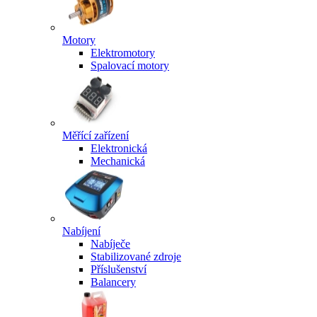
Motory
Elektromotory
Spalovací motory
Měřící zařízení
Elektronická
Mechanická
Nabíjení
Nabíječe
Stabilizované zdroje
Příslušenství
Balancery