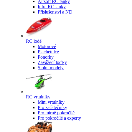
Airsoft RC tanky
Infra RC tanky
Příslušenství a ND
RC lodě
Motorové
Plachetnice
Ponorky
Zavážecí loďky
Stolní modely
RC vrtulníky
Mini vrtulníky
Pro začátečníky
Pro mírně pokročilé
Pro pokročilé a experty