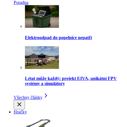
Poradna
Elektroodpad do popelnice nepatří
Létat může každý: projekt EIVA, unikátní FPV
systémy a simulátory
Všechny články
Hračky