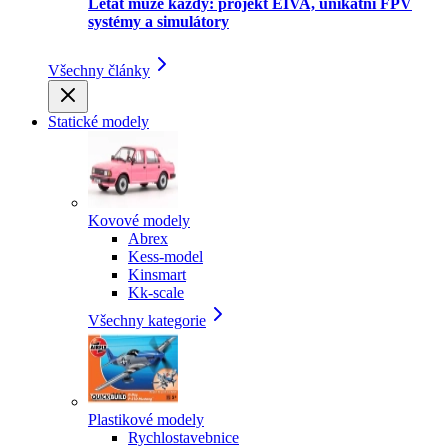
Létat může každý: projekt EIVA, unikátní FPV
systémy a simulátory
Všechny články
Statické modely
Kovové modely
Abrex
Kess-model
Kinsmart
Kk-scale
Všechny kategorie
Plastikové modely
Rychlostavebnice