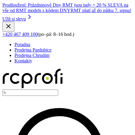
Prodloužení
:
Prázdninové Dny RMT jsou tady = 20 % SLEVA na
vše od RMT models s kódem DNYRMT platí až do pátku 7. srpna!
Užít si slevu
+420 467 409 100
(
po–pá: 8–16 hod.
)
Poradna
Prodejna Pardubice
Prodejna Chrudim
Kontakty