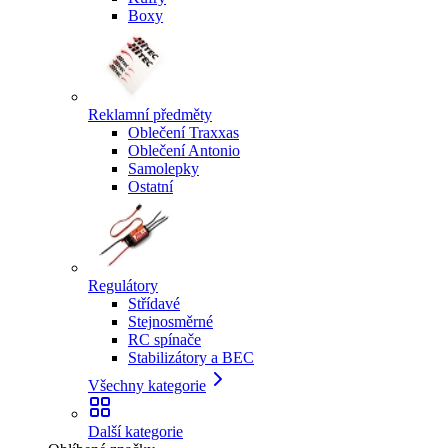
Boxy
Reklamní předměty
Oblečení Traxxas
Oblečení Antonio
Samolepky
Ostatní
Regulátory
Střídavé
Stejnosměrné
RC spínače
Stabilizátory a BEC
Všechny kategorie
Další kategorie