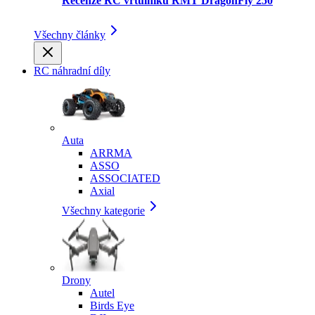
Recenze RC vrtulníku RMT DragonFly 250
Všechny články
RC náhradní díly
Auta
ARRMA
ASSO
ASSOCIATED
Axial
Všechny kategorie
Drony
Autel
Birds Eye