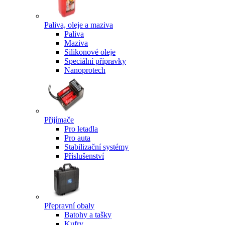
Paliva, oleje a maziva
Paliva
Maziva
Silikonové oleje
Speciální přípravky
Nanoprotech
Přijímače
Pro letadla
Pro auta
Stabilizační systémy
Příslušenství
Přepravní obaly
Batohy a tašky
Kufry