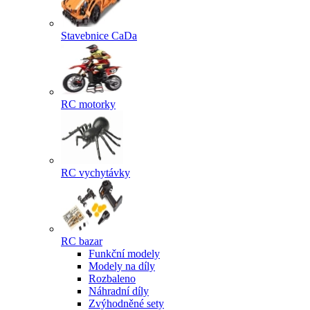
Stavebnice CaDa
RC motorky
RC vychytávky
RC bazar
Funkční modely
Modely na díly
Rozbaleno
Náhradní díly
Zvýhodněné sety