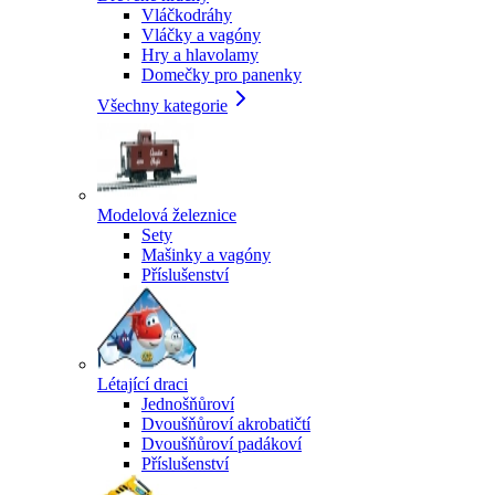
Vláčkodráhy
Vláčky a vagóny
Hry a hlavolamy
Domečky pro panenky
Všechny kategorie
Modelová železnice
Sety
Mašinky a vagóny
Příslušenství
Létající draci
Jednošňůroví
Dvoušňůroví akrobatičtí
Dvoušňůroví padákoví
Příslušenství