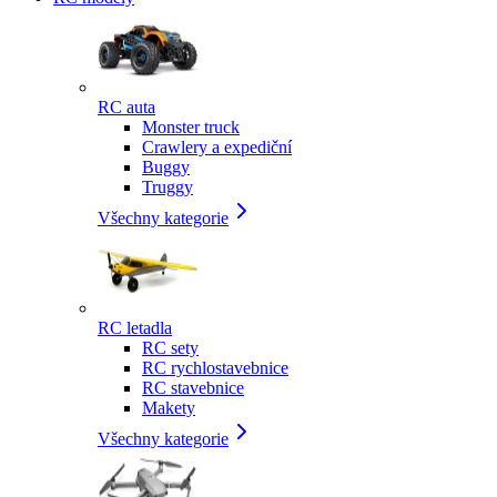
RC auta
Monster truck
Crawlery a expediční
Buggy
Truggy
Všechny kategorie
RC letadla
RC sety
RC rychlostavebnice
RC stavebnice
Makety
Všechny kategorie