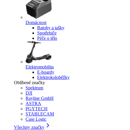
Domácnost
Batohy a tašky
Spotřebiče
Péče o tělo
Elektromobilita
E-boardy
Elektrokoloběžky
Oblíbené značky
Spektrum
DJI
Rayline GmbH
ASTRA
PGYTECH
STABLECAM
Case Logic
Všechny značky