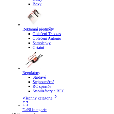
Boxy
Reklamní předměty
Oblečení Traxxas
Oblečení Antonio
Samolepky
Ostatní
Regulátory
Střídavé
Stejnosměrné
RC spínače
Stabilizátory a BEC
Všechny kategorie
Další kategorie