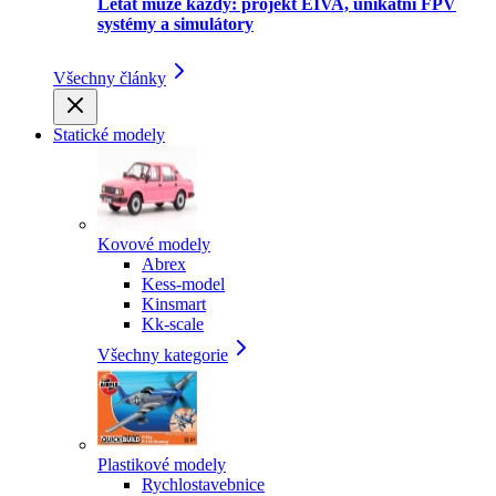
Létat může každý: projekt EIVA, unikátní FPV
systémy a simulátory
Všechny články
Statické modely
Kovové modely
Abrex
Kess-model
Kinsmart
Kk-scale
Všechny kategorie
Plastikové modely
Rychlostavebnice