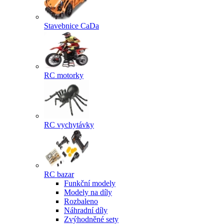
Stavebnice CaDa
RC motorky
RC vychytávky
RC bazar
Funkční modely
Modely na díly
Rozbaleno
Náhradní díly
Zvýhodněné sety