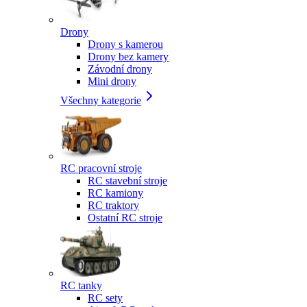
Drony
Drony s kamerou
Drony bez kamery
Závodní drony
Mini drony
Všechny kategorie
RC pracovní stroje
RC stavební stroje
RC kamiony
RC traktory
Ostatní RC stroje
RC tanky
RC sety