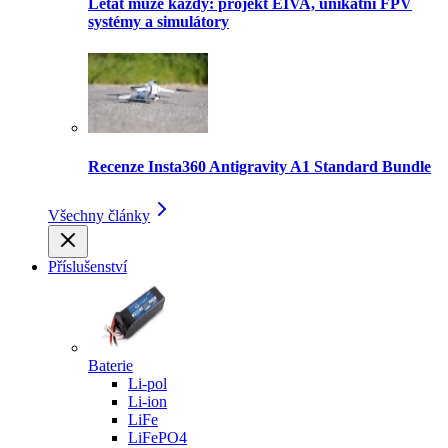
Létat může každý: projekt EIVA, unikátní FPV
systémy a simulátory
Recenze Insta360 Antigravity A1 Standard Bundle
Všechny články
Příslušenství
Baterie
Li-pol
Li-ion
LiFe
LiFePO4