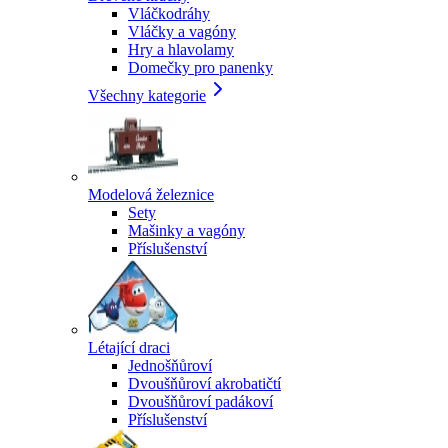
Vláčkodráhy
Vláčky a vagóny
Hry a hlavolamy
Domečky pro panenky
Všechny kategorie
Modelová železnice
Sety
Mašinky a vagóny
Příslušenství
Létající draci
Jednošňůroví
Dvoušňůroví akrobatičtí
Dvoušňůroví padákoví
Příslušenství