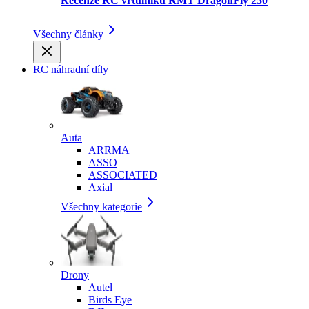
Recenze RC vrtulníku RMT DragonFly 250
Všechny články
RC náhradní díly
Auta
ARRMA
ASSO
ASSOCIATED
Axial
Všechny kategorie
Drony
Autel
Birds Eye