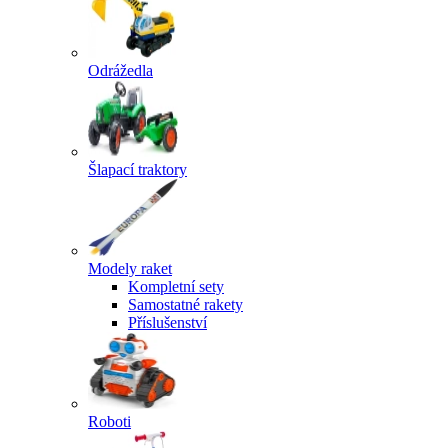
Odrážedla
Šlapací traktory
Modely raket
Kompletní sety
Samostatné rakety
Příslušenství
Roboti