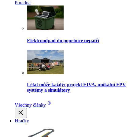
Poradna
Elektroodpad do popelnice nepatří
Létat může každý: projekt EIVA, unikátní FPV
systémy a simulátory
Všechny články
Hračky