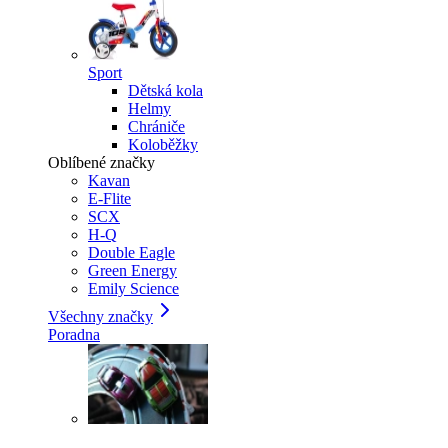
Sport
Dětská kola
Helmy
Chrániče
Koloběžky
Oblíbené značky
Kavan
E-Flite
SCX
H-Q
Double Eagle
Green Energy
Emily Science
Všechny značky
Poradna