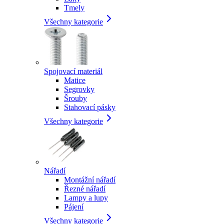
Tmely
Všechny kategorie
Spojovací materiál
Matice
Segrovky
Šrouby
Stahovací pásky
Všechny kategorie
Nářadí
Montážní nářadí
Řezné nářadí
Lampy a lupy
Pájení
Všechny kategorie