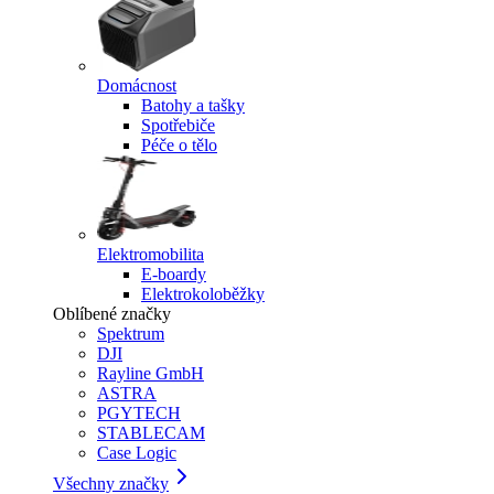
Domácnost
Batohy a tašky
Spotřebiče
Péče o tělo
Elektromobilita
E-boardy
Elektrokoloběžky
Oblíbené značky
Spektrum
DJI
Rayline GmbH
ASTRA
PGYTECH
STABLECAM
Case Logic
Všechny značky