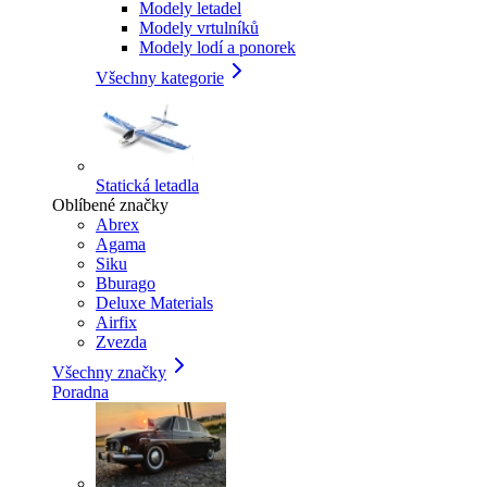
Modely letadel
Modely vrtulníků
Modely lodí a ponorek
Všechny kategorie
Statická letadla
Oblíbené značky
Abrex
Agama
Siku
Bburago
Deluxe Materials
Airfix
Zvezda
Všechny značky
Poradna