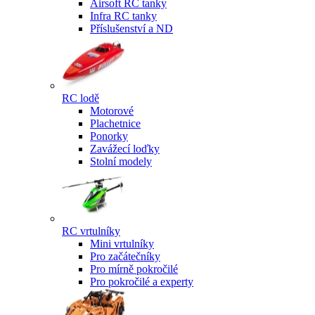
Airsoft RC tanky
Infra RC tanky
Příslušenství a ND
RC lodě
Motorové
Plachetnice
Ponorky
Zavážecí loďky
Stolní modely
RC vrtulníky
Mini vrtulníky
Pro začátečníky
Pro mírně pokročilé
Pro pokročilé a experty