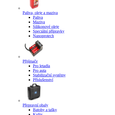
Paliva, oleje a maziva
Paliva
Maziva
Silikonové oleje
Speciální přípravky
Nanoprotech
Přijímače
Pro letadla
Pro auta
Stabilizační systémy
Příslušenství
Přepravní obaly
Batohy a tašky
Kufry