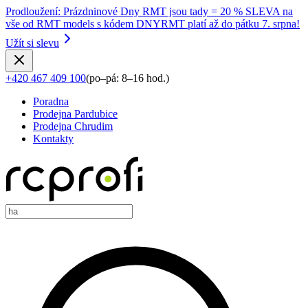
Prodloužení
:
Prázdninové Dny RMT jsou tady = 20 % SLEVA na
vše od RMT models s kódem DNYRMT platí až do pátku 7. srpna!
Užít si slevu
+420 467 409 100
(
po–pá: 8–16 hod.
)
Poradna
Prodejna Pardubice
Prodejna Chrudim
Kontakty