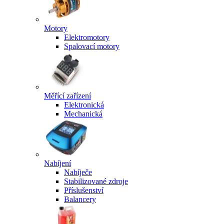
Motory
Elektromotory
Spalovací motory
Měřící zařízení
Elektronická
Mechanická
Nabíjení
Nabíječe
Stabilizované zdroje
Příslušenství
Balancery