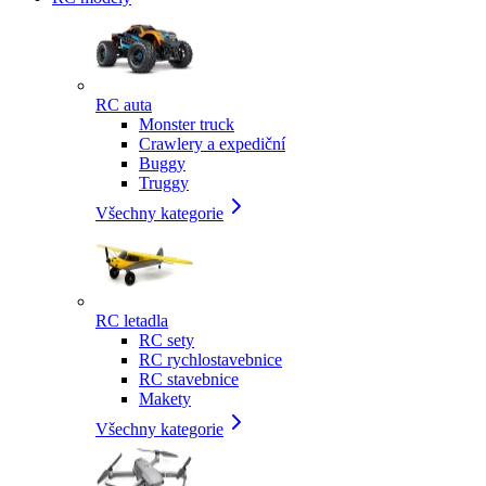
RC auta
Monster truck
Crawlery a expediční
Buggy
Truggy
Všechny kategorie
RC letadla
RC sety
RC rychlostavebnice
RC stavebnice
Makety
Všechny kategorie