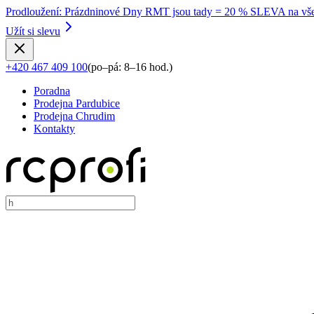
Prodloužení
:
Prázdninové Dny RMT jsou tady = 20 % SLEVA na vše
Užít si slevu
+420 467 409 100
(
po–pá: 8–16 hod.
)
Poradna
Prodejna Pardubice
Prodejna Chrudim
Kontakty