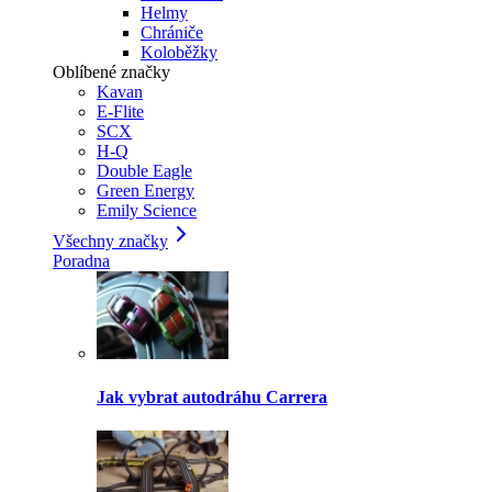
Helmy
Chrániče
Koloběžky
Oblíbené značky
Kavan
E-Flite
SCX
H-Q
Double Eagle
Green Energy
Emily Science
Všechny značky
Poradna
Jak vybrat autodráhu Carrera