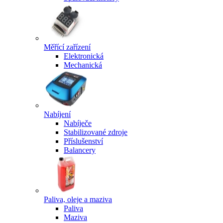
Měřící zařízení
Elektronická
Mechanická
Nabíjení
Nabíječe
Stabilizované zdroje
Příslušenství
Balancery
Paliva, oleje a maziva
Paliva
Maziva