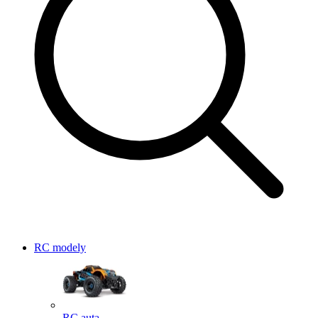
RC modely
RC auta