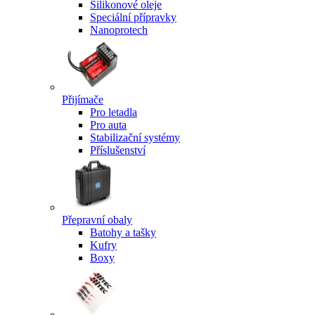
Silikonové oleje
Speciální přípravky
Nanoprotech
Přijímače
Pro letadla
Pro auta
Stabilizační systémy
Příslušenství
Přepravní obaly
Batohy a tašky
Kufry
Boxy