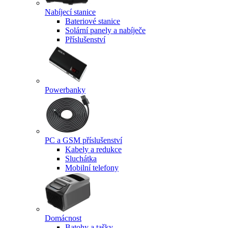
Nabíjecí stanice
Bateriové stanice
Solární panely a nabíječe
Příslušenství
Powerbanky
PC a GSM příslušenství
Kabely a redukce
Sluchátka
Mobilní telefony
Domácnost
Batohy a tašky