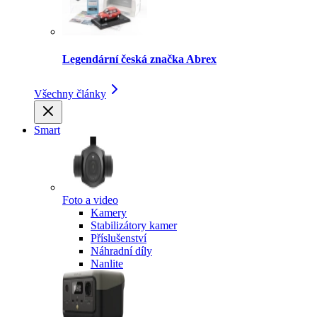
Legendární česká značka Abrex
Všechny články
Smart
Foto a video
Kamery
Stabilizátory kamer
Příslušenství
Náhradní díly
Nanlite