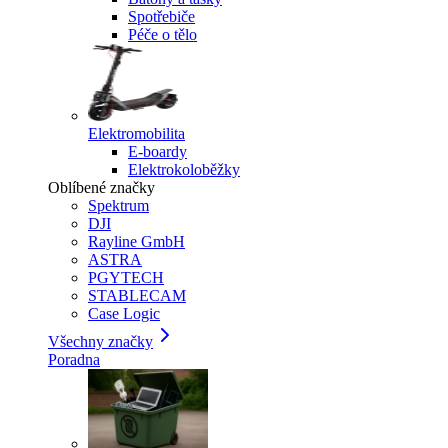
Spotřebiče
Péče o tělo
Elektromobilita
E-boardy
Elektrokoloběžky
Oblíbené značky
Spektrum
DJI
Rayline GmbH
ASTRA
PGYTECH
STABLECAM
Case Logic
Všechny značky
Poradna