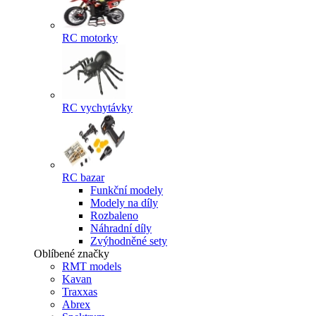
RC motorky
RC vychytávky
RC bazar
Funkční modely
Modely na díly
Rozbaleno
Náhradní díly
Zvýhodněné sety
Oblíbené značky
RMT models
Kavan
Traxxas
Abrex