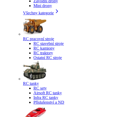
Závodní drony
Mini drony
Všechny kategorie
RC pracovní stroje
RC stavební stroje
RC kamiony
RC traktory
Ostatní RC stroje
RC tanky
RC sety
Airsoft RC tanky
Infra RC tanky
Příslušenství a ND