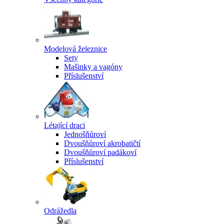
Modelová železnice
Sety
Mašinky a vagóny
Příslušenství
Létající draci
Jednošňůroví
Dvoušňůroví akrobatičtí
Dvoušňůroví padákoví
Příslušenství
Odrážedla