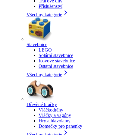
Traťové díly
Příslušenství
Všechny kategorie
Stavebnice
LEGO
Solární stavebnice
Kovové stavebnice
Ostatní stavebnice
Všechny kategorie
Dřevěné hračky
Vláčkodráhy
Vláčky a vagóny
Hry a hlavolamy
Domečky pro panenky
Všechny kategorie