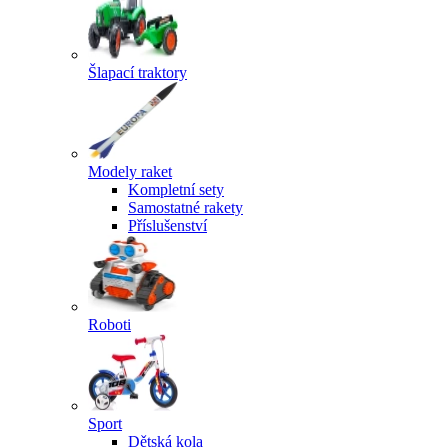
Šlapací traktory
Modely raket
Kompletní sety
Samostatné rakety
Příslušenství
Roboti
Sport
Dětská kola