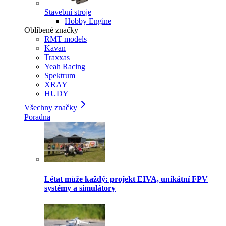
Stavební stroje
Hobby Engine
Oblíbené značky
RMT models
Kavan
Traxxas
Yeah Racing
Spektrum
XRAY
HUDY
Všechny značky
Poradna
Létat může každý: projekt EIVA, unikátní FPV
systémy a simulátory