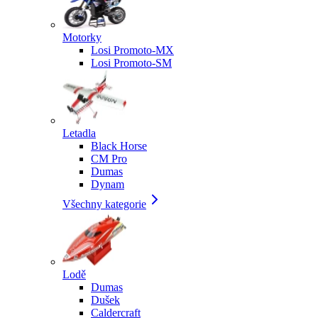
Motorky
Losi Promoto-MX
Losi Promoto-SM
Letadla
Black Horse
CM Pro
Dumas
Dynam
Všechny kategorie
Lodě
Dumas
Dušek
Caldercraft