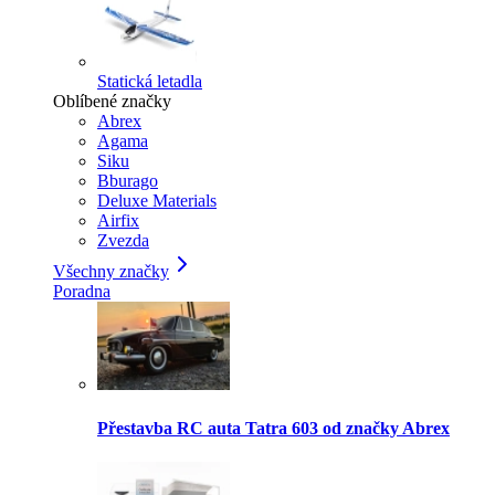
Statická letadla
Oblíbené značky
Abrex
Agama
Siku
Bburago
Deluxe Materials
Airfix
Zvezda
Všechny značky
Poradna
Přestavba RC auta Tatra 603 od značky Abrex