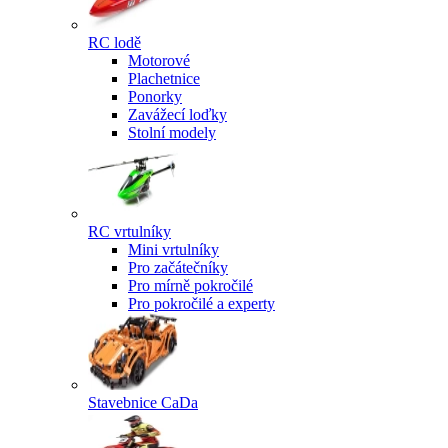
RC lodě
Motorové
Plachetnice
Ponorky
Zavážecí loďky
Stolní modely
RC vrtulníky
Mini vrtulníky
Pro začátečníky
Pro mírně pokročilé
Pro pokročilé a experty
Stavebnice CaDa