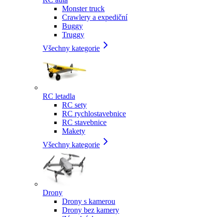
Monster truck
Crawlery a expediční
Buggy
Truggy
Všechny kategorie
RC letadla
RC sety
RC rychlostavebnice
RC stavebnice
Makety
Všechny kategorie
Drony
Drony s kamerou
Drony bez kamery