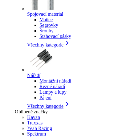
Spojovací materiál
Matice
Segrovky
Šrouby
Stahovací pásky
Všechny kategorie
Nářadí
Montážní nářadí
Řezné nářadí
Lampy a lupy
Pájení
Všechny kategorie
Oblíbené značky
Kavan
Traxxas
Yeah Racing
Spektrum