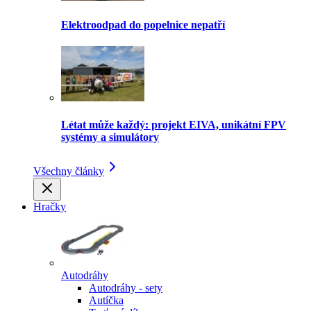
Elektroodpad do popelnice nepatří
Létat může každý: projekt EIVA, unikátní FPV
systémy a simulátory
Všechny články
Hračky
Autodráhy
Autodráhy - sety
Autíčka