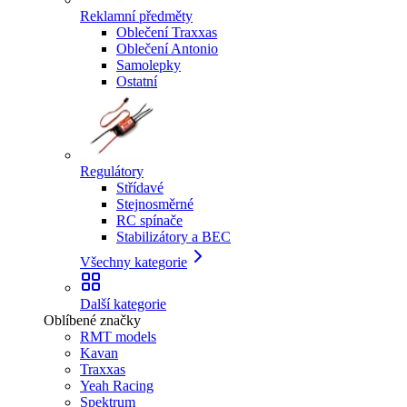
Reklamní předměty
Oblečení Traxxas
Oblečení Antonio
Samolepky
Ostatní
Regulátory
Střídavé
Stejnosměrné
RC spínače
Stabilizátory a BEC
Všechny kategorie
Další kategorie
Oblíbené značky
RMT models
Kavan
Traxxas
Yeah Racing
Spektrum