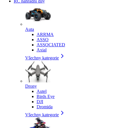
RC náhradní díly
Auta
ARRMA
ASSO
ASSOCIATED
Axial
Všechny kategorie
Drony
Autel
Birds Eye
DJI
Dromida
Všechny kategorie