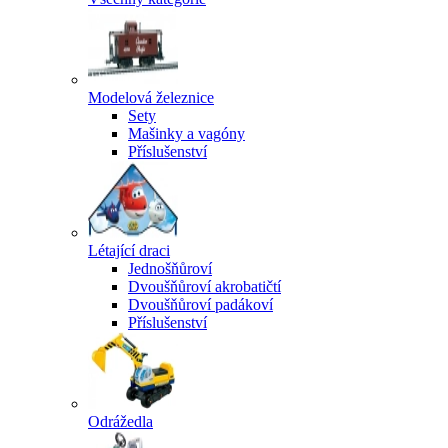
Modelová železnice
Sety
Mašinky a vagóny
Příslušenství
Létající draci
Jednošňůroví
Dvoušňůroví akrobatičtí
Dvoušňůroví padákoví
Příslušenství
Odrážedla