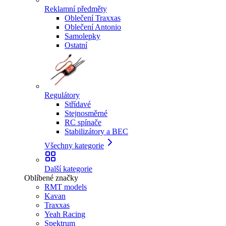
Reklamní předměty
Oblečení Traxxas
Oblečení Antonio
Samolepky
Ostatní
Regulátory
Střídavé
Stejnosměrné
RC spínače
Stabilizátory a BEC
Všechny kategorie
Další kategorie
Oblíbené značky
RMT models
Kavan
Traxxas
Yeah Racing
Spektrum