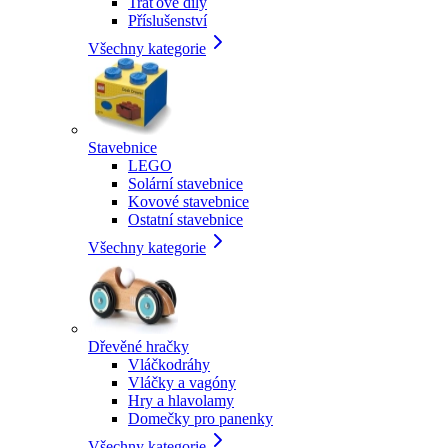
Traťové díly
Příslušenství
Všechny kategorie
Stavebnice
LEGO
Solární stavebnice
Kovové stavebnice
Ostatní stavebnice
Všechny kategorie
Dřevěné hračky
Vláčkodráhy
Vláčky a vagóny
Hry a hlavolamy
Domečky pro panenky
Všechny kategorie