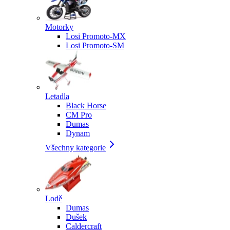
Motorky
Losi Promoto-MX
Losi Promoto-SM
Letadla
Black Horse
CM Pro
Dumas
Dynam
Všechny kategorie
Lodě
Dumas
Dušek
Caldercraft