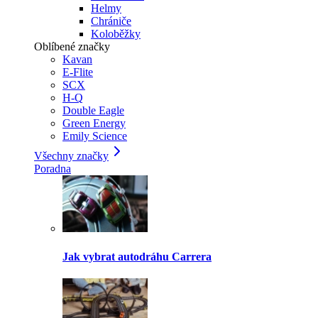
Helmy
Chrániče
Koloběžky
Oblíbené značky
Kavan
E-Flite
SCX
H-Q
Double Eagle
Green Energy
Emily Science
Všechny značky
Poradna
Jak vybrat autodráhu Carrera