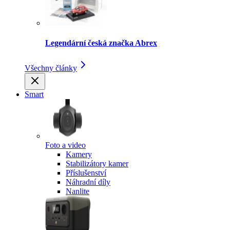
Legendární česká značka Abrex
Všechny články
Smart
Foto a video
Kamery
Stabilizátory kamer
Příslušenství
Náhradní díly
Nanlite