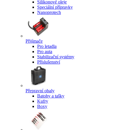
Silikonové oleje
Speciální přípravky
Nanoprotech
Přijímače
Pro letadla
Pro auta
Stabilizační systémy
Příslušenství
Přepravní obaly
Batohy a tašky
Kufry
Boxy