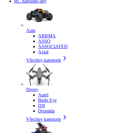
RC náhradní díly
Auta
ARRMA
ASSO
ASSOCIATED
Axial
Všechny kategorie
Drony
Autel
Birds Eye
DJI
Dromida
Všechny kategorie