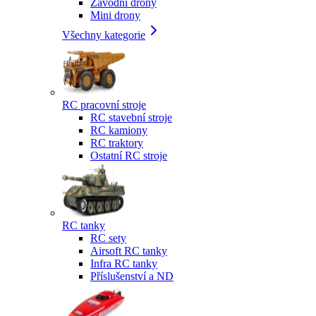
Závodní drony
Mini drony
Všechny kategorie
RC pracovní stroje
RC stavební stroje
RC kamiony
RC traktory
Ostatní RC stroje
RC tanky
RC sety
Airsoft RC tanky
Infra RC tanky
Příslušenství a ND