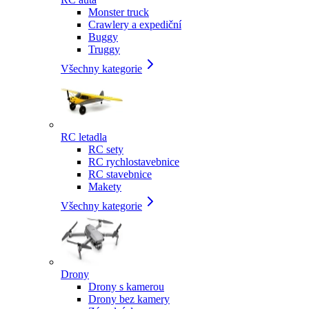
Monster truck
Crawlery a expediční
Buggy
Truggy
Všechny kategorie
RC letadla
RC sety
RC rychlostavebnice
RC stavebnice
Makety
Všechny kategorie
Drony
Drony s kamerou
Drony bez kamery