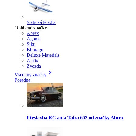
Statická letadla
Oblíbené značky
Abrex
Agama
Siku
Bburago
Deluxe Materials
Airfix
Zvezda
Všechny značky
Poradna
Přestavba RC auta Tatra 603 od značky Abrex