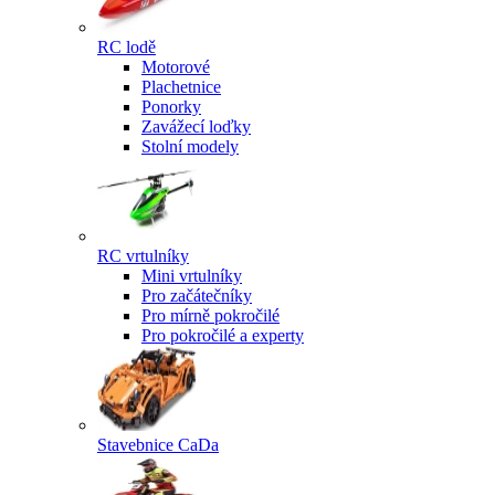
RC lodě
Motorové
Plachetnice
Ponorky
Zavážecí loďky
Stolní modely
RC vrtulníky
Mini vrtulníky
Pro začátečníky
Pro mírně pokročilé
Pro pokročilé a experty
Stavebnice CaDa