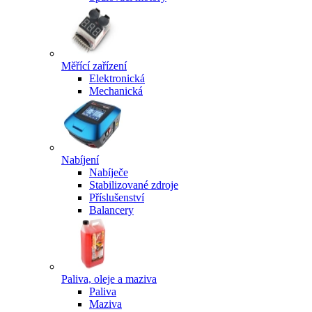
Měřící zařízení
Elektronická
Mechanická
Nabíjení
Nabíječe
Stabilizované zdroje
Příslušenství
Balancery
Paliva, oleje a maziva
Paliva
Maziva