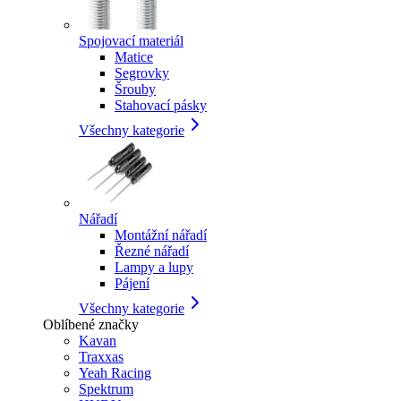
Spojovací materiál
Matice
Segrovky
Šrouby
Stahovací pásky
Všechny kategorie
Nářadí
Montážní nářadí
Řezné nářadí
Lampy a lupy
Pájení
Všechny kategorie
Oblíbené značky
Kavan
Traxxas
Yeah Racing
Spektrum