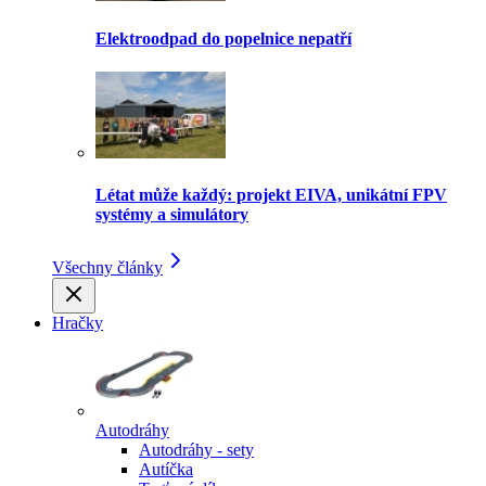
Elektroodpad do popelnice nepatří
Létat může každý: projekt EIVA, unikátní FPV
systémy a simulátory
Všechny články
Hračky
Autodráhy
Autodráhy - sety
Autíčka