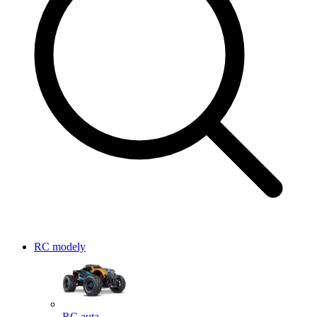
RC modely
RC auta