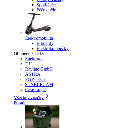
Spotřebiče
Péče o tělo
Elektromobilita
E-boardy
Elektrokoloběžky
Oblíbené značky
Spektrum
DJI
Rayline GmbH
ASTRA
PGYTECH
STABLECAM
Case Logic
Všechny značky
Poradna