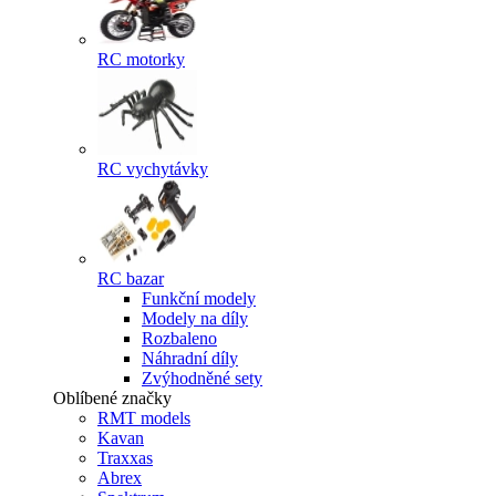
RC motorky
RC vychytávky
RC bazar
Funkční modely
Modely na díly
Rozbaleno
Náhradní díly
Zvýhodněné sety
Oblíbené značky
RMT models
Kavan
Traxxas
Abrex