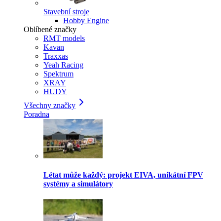
Stavební stroje
Hobby Engine
Oblíbené značky
RMT models
Kavan
Traxxas
Yeah Racing
Spektrum
XRAY
HUDY
Všechny značky
Poradna
Létat může každý: projekt EIVA, unikátní FPV
systémy a simulátory