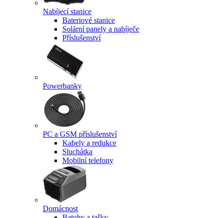
Nabíjecí stanice
Bateriové stanice
Solární panely a nabíječe
Příslušenství
Powerbanky
PC a GSM příslušenství
Kabely a redukce
Sluchátka
Mobilní telefony
Domácnost
Batohy a tašky