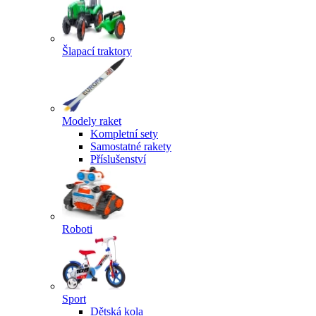
Šlapací traktory
Modely raket
Kompletní sety
Samostatné rakety
Příslušenství
Roboti
Sport
Dětská kola