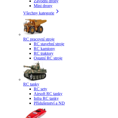
Závodní drony
Mini drony
Všechny kategorie
RC pracovní stroje
RC stavební stroje
RC kamiony
RC traktory
Ostatní RC stroje
RC tanky
RC sety
Airsoft RC tanky
Infra RC tanky
Příslušenství a ND