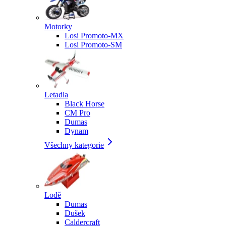
Motorky
Losi Promoto-MX
Losi Promoto-SM
Letadla
Black Horse
CM Pro
Dumas
Dynam
Všechny kategorie
Lodě
Dumas
Dušek
Caldercraft