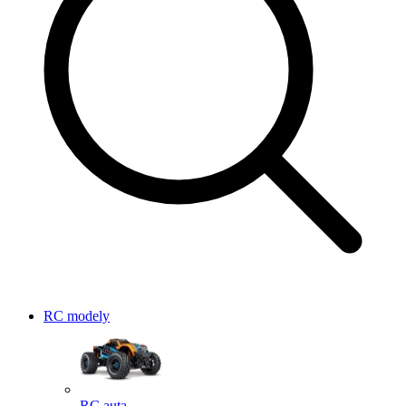
RC modely
RC auta