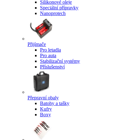
Silikonové oleje
Speciální přípravky
Nanoprotech
Přijímače
Pro letadla
Pro auta
Stabilizační systémy
Příslušenství
Přepravní obaly
Batohy a tašky
Kufry
Boxy