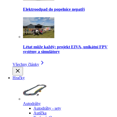
Elektroodpad do popelnice nepatří
Létat může každý: projekt EIVA, unikátní FPV
systémy a simulátory
Všechny články
Hračky
Autodráhy
Autodráhy - sety
Autíčka