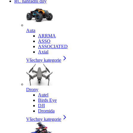
RC náhradní díly
Auta
ARRMA
ASSO
ASSOCIATED
Axial
Všechny kategorie
Drony
Autel
Birds Eye
DJI
Dromida
Všechny kategorie