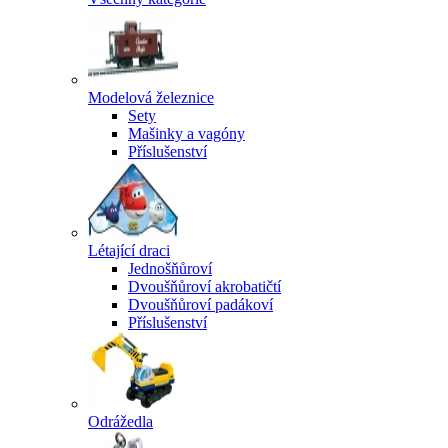
Modelová železnice
Sety
Mašinky a vagóny
Příslušenství
Létající draci
Jednošňůroví
Dvoušňůroví akrobatičtí
Dvoušňůroví padákoví
Příslušenství
Odrážedla