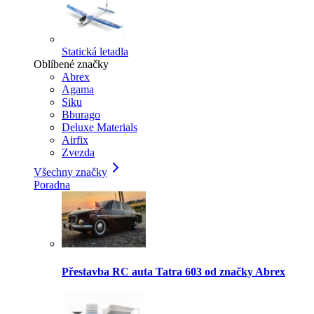
Statická letadla
Oblíbené značky
Abrex
Agama
Siku
Bburago
Deluxe Materials
Airfix
Zvezda
Všechny značky
Poradna
Přestavba RC auta Tatra 603 od značky Abrex