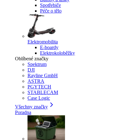
Spotřebiče
Péče o tělo
Elektromobilita
E-boardy
Elektrokoloběžky
Oblíbené značky
Spektrum
DJI
Rayline GmbH
ASTRA
PGYTECH
STABLECAM
Case Logic
Všechny značky
Poradna