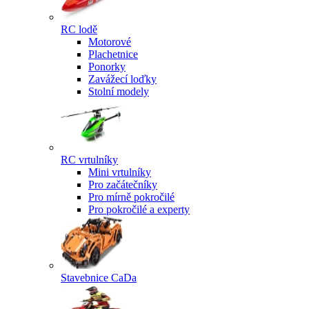
RC lodě
Motorové
Plachetnice
Ponorky
Zavážecí loďky
Stolní modely
RC vrtulníky
Mini vrtulníky
Pro začátečníky
Pro mírně pokročilé
Pro pokročilé a experty
Stavebnice CaDa