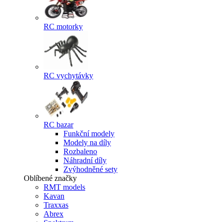
RC motorky
RC vychytávky
RC bazar
Funkční modely
Modely na díly
Rozbaleno
Náhradní díly
Zvýhodněné sety
Oblíbené značky
RMT models
Kavan
Traxxas
Abrex