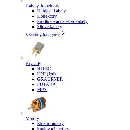
Kabely, konektory
Nabíjecí kabely
Konektory
Prodlužovací a servokabely
Silové kabely
Všechny kategorie
Krystaly
HITEC
UNI (Jeti)
GRAUPNER
FUTABA
MPX
Motory
Elektromotory
Spalovací motory