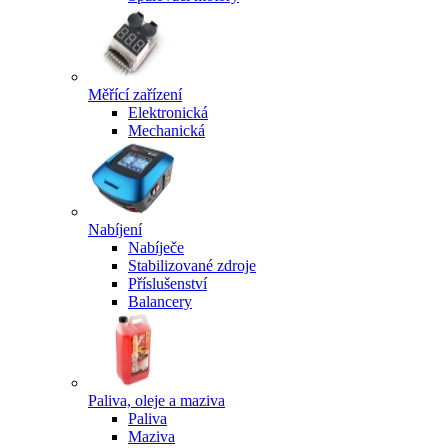
Měřící zařízení
Elektronická
Mechanická
Nabíjení
Nabíječe
Stabilizované zdroje
Příslušenství
Balancery
Paliva, oleje a maziva
Paliva
Maziva