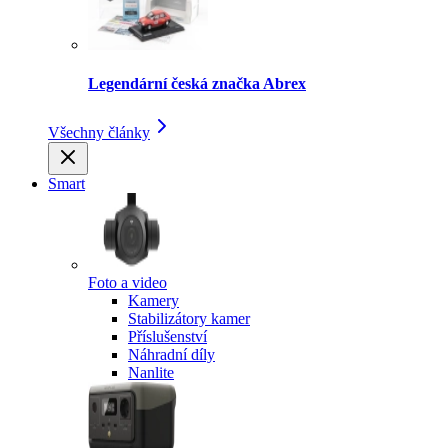
Legendární česká značka Abrex
Všechny články
Smart
Foto a video
Kamery
Stabilizátory kamer
Příslušenství
Náhradní díly
Nanlite