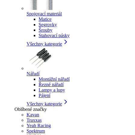
Spojovací materiál
Matice
Segrovky
Šrouby
Stahovací pásky
Všechny kategorie
Nářadí
Montážní nářadí
Řezné nářadí
Lampy a lupy
Pájení
Všechny kategorie
Oblíbené značky
Kavan
Traxxas
Yeah Racing
Spektrum