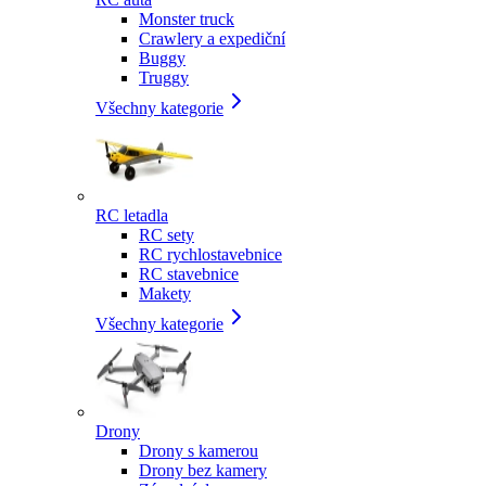
Monster truck
Crawlery a expediční
Buggy
Truggy
Všechny kategorie
RC letadla
RC sety
RC rychlostavebnice
RC stavebnice
Makety
Všechny kategorie
Drony
Drony s kamerou
Drony bez kamery