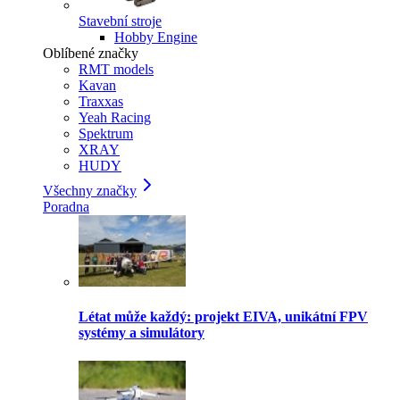
Stavební stroje
Hobby Engine
Oblíbené značky
RMT models
Kavan
Traxxas
Yeah Racing
Spektrum
XRAY
HUDY
Všechny značky
Poradna
Létat může každý: projekt EIVA, unikátní FPV
systémy a simulátory