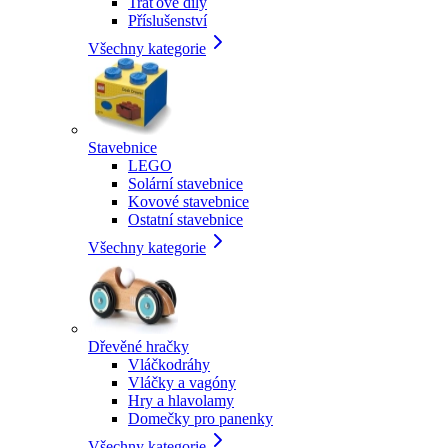
Traťové díly
Příslušenství
Všechny kategorie
Stavebnice
LEGO
Solární stavebnice
Kovové stavebnice
Ostatní stavebnice
Všechny kategorie
Dřevěné hračky
Vláčkodráhy
Vláčky a vagóny
Hry a hlavolamy
Domečky pro panenky
Všechny kategorie