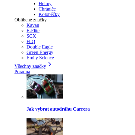
Helmy
Chrániče
Koloběžky
Oblíbené značky
Kavan
E-Flite
SCX
H-Q
Double Eagle
Green Energy
Emily Science
Všechny značky
Poradna
Jak vybrat autodráhu Carrera