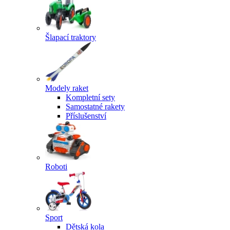
Šlapací traktory
Modely raket
Kompletní sety
Samostatné rakety
Příslušenství
Roboti
Sport
Dětská kola