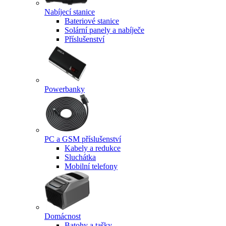
Nabíjecí stanice
Bateriové stanice
Solární panely a nabíječe
Příslušenství
Powerbanky
PC a GSM příslušenství
Kabely a redukce
Sluchátka
Mobilní telefony
Domácnost
Batohy a tašky