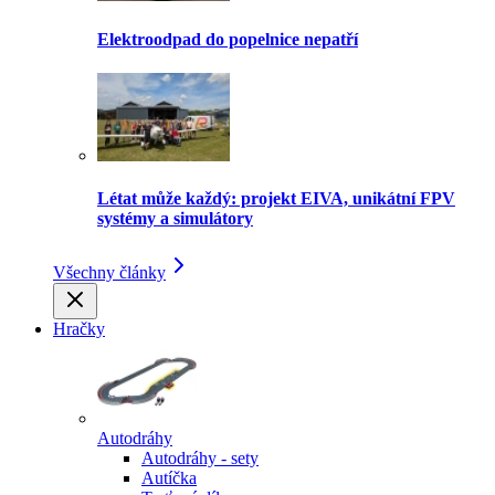
Elektroodpad do popelnice nepatří
Létat může každý: projekt EIVA, unikátní FPV
systémy a simulátory
Všechny články
Hračky
Autodráhy
Autodráhy - sety
Autíčka