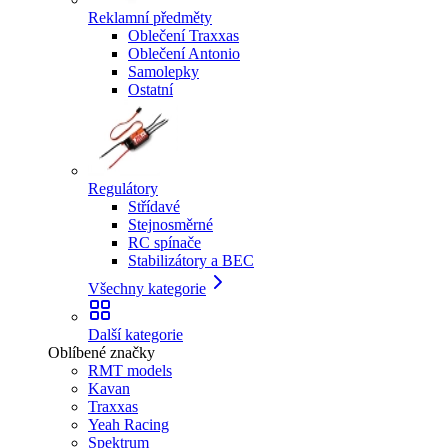
Reklamní předměty
Oblečení Traxxas
Oblečení Antonio
Samolepky
Ostatní
Regulátory
Střídavé
Stejnosměrné
RC spínače
Stabilizátory a BEC
Všechny kategorie
Další kategorie
Oblíbené značky
RMT models
Kavan
Traxxas
Yeah Racing
Spektrum