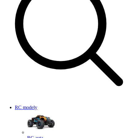
RC modely
RC auta