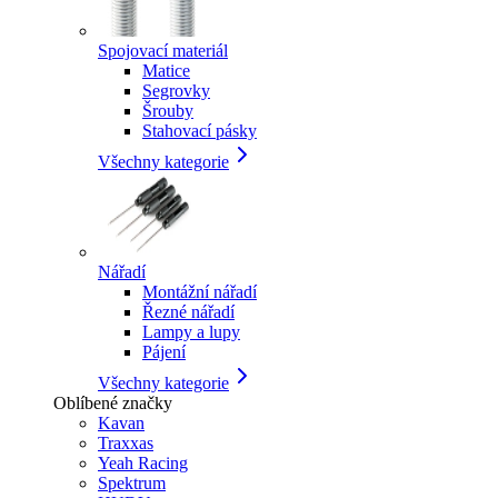
Spojovací materiál
Matice
Segrovky
Šrouby
Stahovací pásky
Všechny kategorie
Nářadí
Montážní nářadí
Řezné nářadí
Lampy a lupy
Pájení
Všechny kategorie
Oblíbené značky
Kavan
Traxxas
Yeah Racing
Spektrum