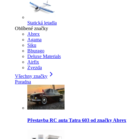
Statická letadla
Oblíbené značky
Abrex
Agama
Siku
Bburago
Deluxe Materials
Airfix
Zvezda
Všechny značky
Poradna
Přestavba RC auta Tatra 603 od značky Abrex