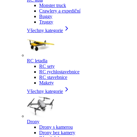
Monster truck
Crawlery a expediční
Buggy
Truggy
Všechny kategorie
RC letadla
RC sety
RC rychlostavebnice
RC stavebnice
Makety
Všechny kategorie
Drony
Drony s kamerou
Drony bez kamery