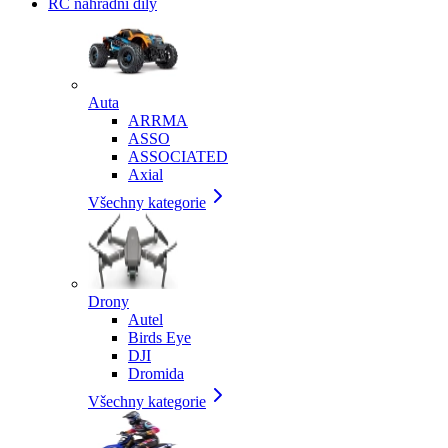
RC náhradní díly
Auta
ARRMA
ASSO
ASSOCIATED
Axial
Všechny kategorie
Drony
Autel
Birds Eye
DJI
Dromida
Všechny kategorie