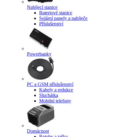
Nabíjecí stanice
Bateriové stanice
Solární panely a nabíječe
Příslušenství
Powerbanky
PC a GSM příslušenství
Kabely a redukce
Sluchátka
Mobilní telefony
Domácnost
Batohy a tašky