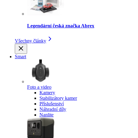
Legendární česká značka Abrex
Všechny články
Smart
Foto a video
Kamery
Stabilizátory kamer
Příslušenství
Náhradní díly
Nanlite