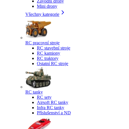
Závodní drony
Mini drony
Všechny kategorie
RC pracovní stroje
RC stavební stroje
RC kamiony
RC traktory
Ostatní RC stroje
RC tanky
RC sety
Airsoft RC tanky
Infra RC tanky
Příslušenství a ND