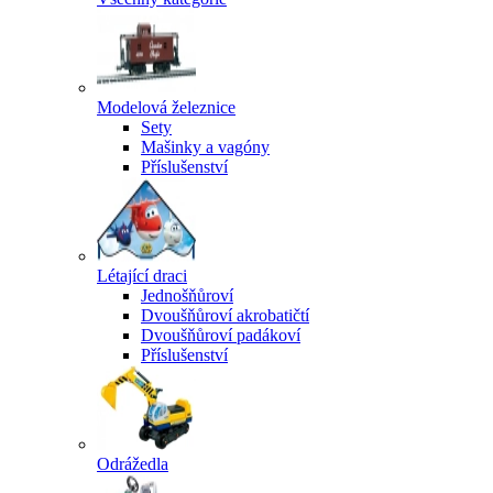
Modelová železnice
Sety
Mašinky a vagóny
Příslušenství
Létající draci
Jednošňůroví
Dvoušňůroví akrobatičtí
Dvoušňůroví padákoví
Příslušenství
Odrážedla