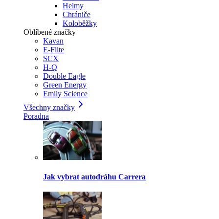
Helmy
Chrániče
Koloběžky
Oblíbené značky
Kavan
E-Flite
SCX
H-Q
Double Eagle
Green Energy
Emily Science
Všechny značky
Poradna
Jak vybrat autodráhu Carrera