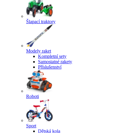
Šlapací traktory
Modely raket
Kompletní sety
Samostatné rakety
Příslušenství
Roboti
Sport
Dětská kola