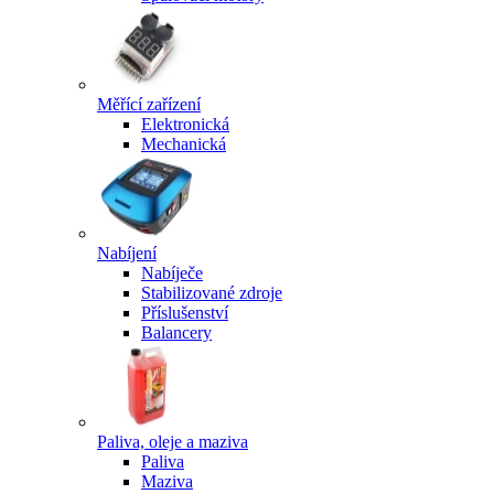
Měřící zařízení
Elektronická
Mechanická
Nabíjení
Nabíječe
Stabilizované zdroje
Příslušenství
Balancery
Paliva, oleje a maziva
Paliva
Maziva