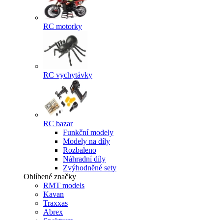
RC motorky
RC vychytávky
RC bazar
Funkční modely
Modely na díly
Rozbaleno
Náhradní díly
Zvýhodněné sety
Oblíbené značky
RMT models
Kavan
Traxxas
Abrex