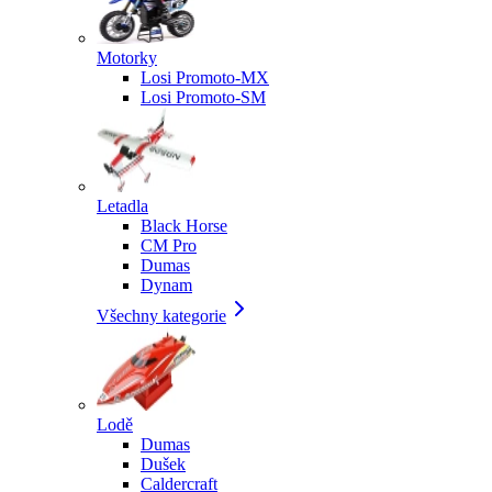
Motorky
Losi Promoto-MX
Losi Promoto-SM
Letadla
Black Horse
CM Pro
Dumas
Dynam
Všechny kategorie
Lodě
Dumas
Dušek
Caldercraft