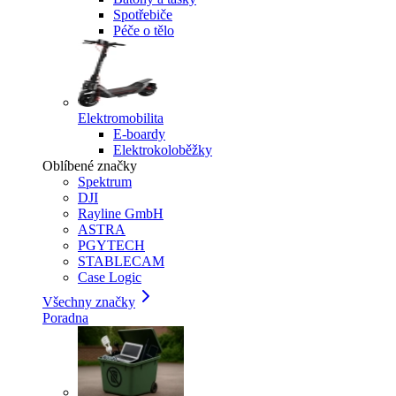
Spotřebiče
Péče o tělo
Elektromobilita
E-boardy
Elektrokoloběžky
Oblíbené značky
Spektrum
DJI
Rayline GmbH
ASTRA
PGYTECH
STABLECAM
Case Logic
Všechny značky
Poradna