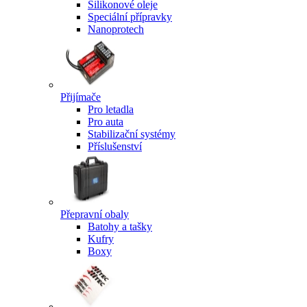
Silikonové oleje
Speciální přípravky
Nanoprotech
Přijímače
Pro letadla
Pro auta
Stabilizační systémy
Příslušenství
Přepravní obaly
Batohy a tašky
Kufry
Boxy