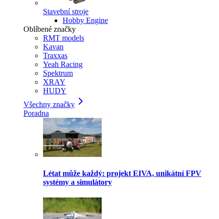
Stavební stroje
Hobby Engine
Oblíbené značky
RMT models
Kavan
Traxxas
Yeah Racing
Spektrum
XRAY
HUDY
Všechny značky
Poradna
Létat může každý: projekt EIVA, unikátní FPV
systémy a simulátory