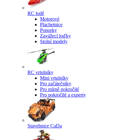
RC lodě
Motorové
Plachetnice
Ponorky
Zavážecí loďky
Stolní modely
RC vrtulníky
Mini vrtulníky
Pro začátečníky
Pro mírně pokročilé
Pro pokročilé a experty
Stavebnice CaDa