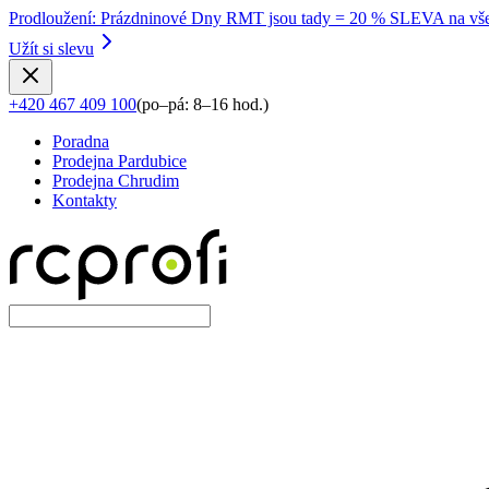
Prodloužení
:
Prázdninové Dny RMT jsou tady = 20 % SLEVA na vše
Užít si slevu
+420 467 409 100
(
po–pá: 8–16 hod.
)
Poradna
Prodejna Pardubice
Prodejna Chrudim
Kontakty