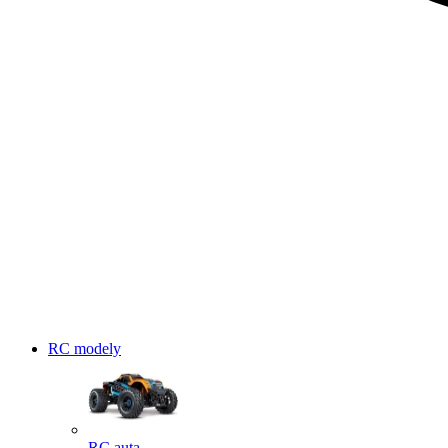
RC modely
RC auta