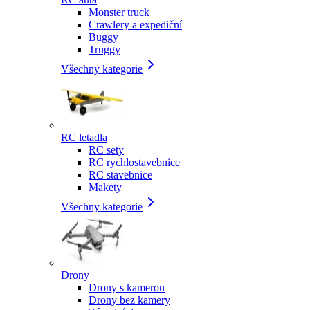
Monster truck
Crawlery a expediční
Buggy
Truggy
Všechny kategorie
RC letadla
RC sety
RC rychlostavebnice
RC stavebnice
Makety
Všechny kategorie
Drony
Drony s kamerou
Drony bez kamery