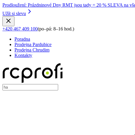
Prodloužení
:
Prázdninové Dny RMT jsou tady = 20 % SLEVA na vše
Užít si slevu
+420 467 409 100
(
po–pá: 8–16 hod.
)
Poradna
Prodejna Pardubice
Prodejna Chrudim
Kontakty