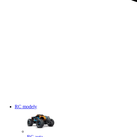
RC modely
RC auta