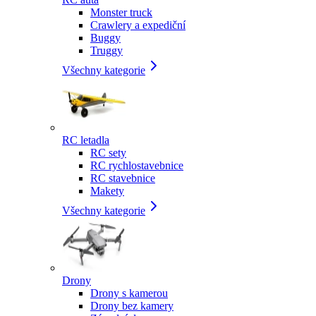
Monster truck
Crawlery a expediční
Buggy
Truggy
Všechny kategorie
RC letadla
RC sety
RC rychlostavebnice
RC stavebnice
Makety
Všechny kategorie
Drony
Drony s kamerou
Drony bez kamery