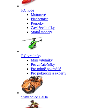
RC lodě
Motorové
Plachetnice
Ponorky
Zavážecí loďky
Stolní modely
RC vrtulníky
Mini vrtulníky
Pro začátečníky
Pro mírně pokročilé
Pro pokročilé a experty
Stavebnice CaDa