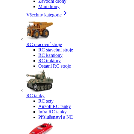
Závodní drony
Mini drony
Všechny kategorie
RC pracovní stroje
RC stavební stroje
RC kamiony
RC traktory
Ostatní RC stroje
RC tanky
RC sety
Airsoft RC tanky
Infra RC tanky
Příslušenství a ND