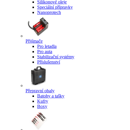
Silikonové oleje
Speciální přípravky
Nanoprotech
Přijímače
Pro letadla
Pro auta
Stabilizační systémy
Příslušenství
Přepravní obaly
Batohy a tašky
Kufry
Boxy