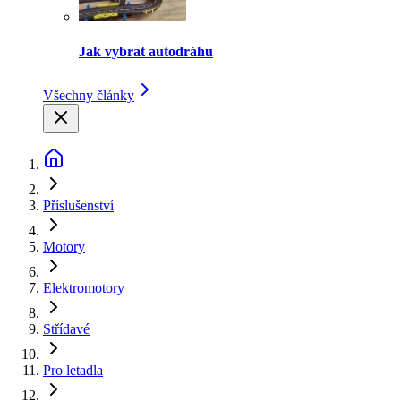
Jak vybrat autodráhu
Všechny články
Příslušenství
Motory
Elektromotory
Střídavé
Pro letadla