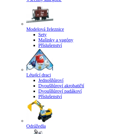
Modelová železnice
Sety
Mašinky a vagóny
Příslušenství
Létající draci
Jednošňůroví
Dvoušňůroví akrobatičtí
Dvoušňůroví padákoví
Příslušenství
Odrážedla