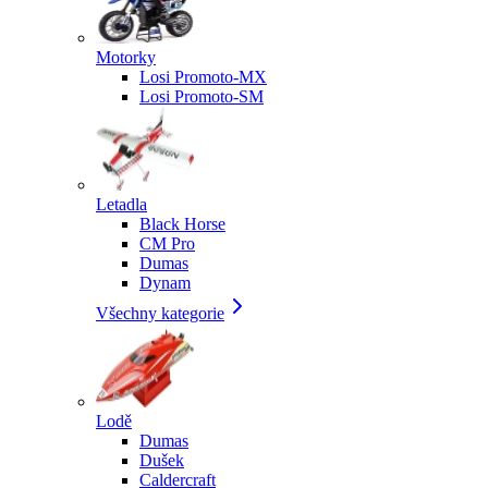
Motorky
Losi Promoto-MX
Losi Promoto-SM
Letadla
Black Horse
CM Pro
Dumas
Dynam
Všechny kategorie
Lodě
Dumas
Dušek
Caldercraft