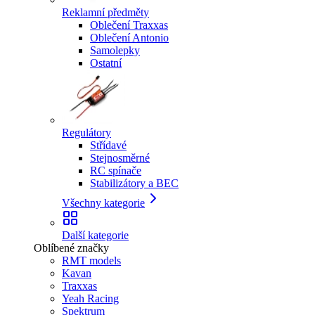
Reklamní předměty
Oblečení Traxxas
Oblečení Antonio
Samolepky
Ostatní
Regulátory
Střídavé
Stejnosměrné
RC spínače
Stabilizátory a BEC
Všechny kategorie
Další kategorie
Oblíbené značky
RMT models
Kavan
Traxxas
Yeah Racing
Spektrum