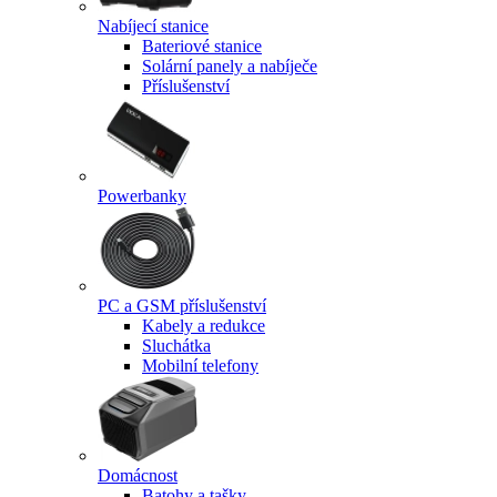
Nabíjecí stanice
Bateriové stanice
Solární panely a nabíječe
Příslušenství
Powerbanky
PC a GSM příslušenství
Kabely a redukce
Sluchátka
Mobilní telefony
Domácnost
Batohy a tašky