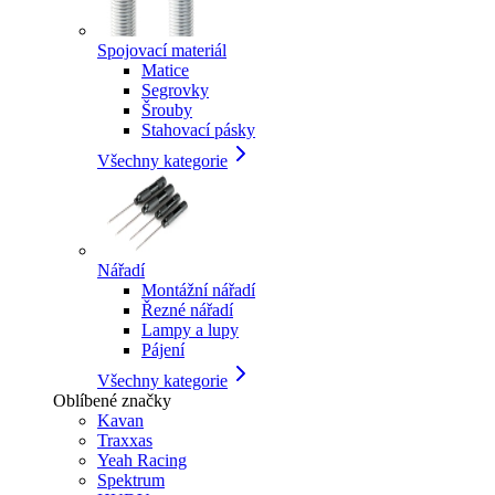
Spojovací materiál
Matice
Segrovky
Šrouby
Stahovací pásky
Všechny kategorie
Nářadí
Montážní nářadí
Řezné nářadí
Lampy a lupy
Pájení
Všechny kategorie
Oblíbené značky
Kavan
Traxxas
Yeah Racing
Spektrum