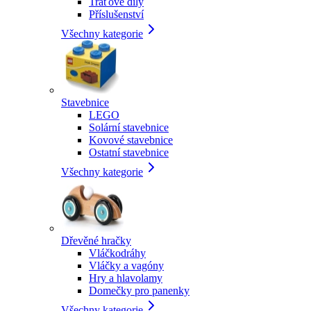
Traťové díly
Příslušenství
Všechny kategorie
Stavebnice
LEGO
Solární stavebnice
Kovové stavebnice
Ostatní stavebnice
Všechny kategorie
Dřevěné hračky
Vláčkodráhy
Vláčky a vagóny
Hry a hlavolamy
Domečky pro panenky
Všechny kategorie