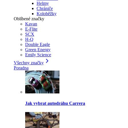
Helmy
Chrániče
Koloběžky
Oblíbené značky
Kavan
E-Flite
SCX
H-Q
Double Eagle
Green Energy
Emily Science
Všechny značky
Poradna
Jak vybrat autodráhu Carrera