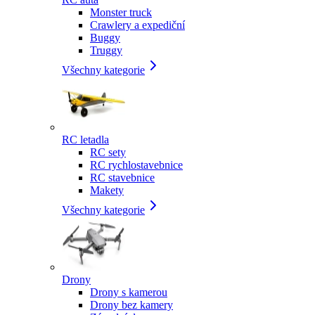
Monster truck
Crawlery a expediční
Buggy
Truggy
Všechny kategorie
RC letadla
RC sety
RC rychlostavebnice
RC stavebnice
Makety
Všechny kategorie
Drony
Drony s kamerou
Drony bez kamery