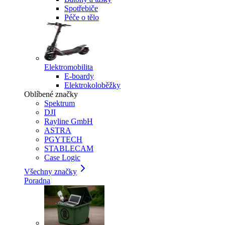
Spotřebiče
Péče o tělo
Elektromobilita
E-boardy
Elektrokoloběžky
Oblíbené značky
Spektrum
DJI
Rayline GmbH
ASTRA
PGYTECH
STABLECAM
Case Logic
Všechny značky
Poradna