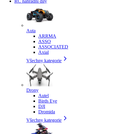
RC náhradní díly
Auta
ARRMA
ASSO
ASSOCIATED
Axial
Všechny kategorie
Drony
Autel
Birds Eye
DJI
Dromida
Všechny kategorie