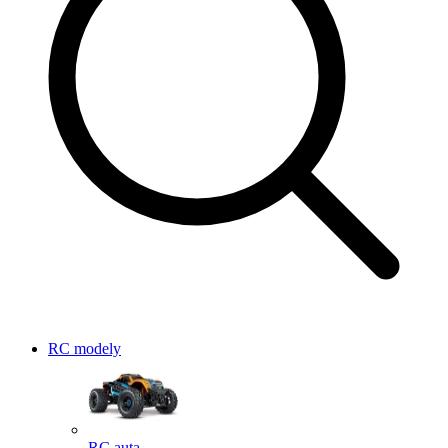
RC modely
RC auta