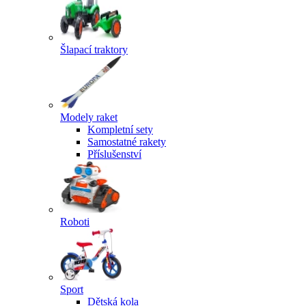
Šlapací traktory
Modely raket
Kompletní sety
Samostatné rakety
Příslušenství
Roboti
Sport
Dětská kola