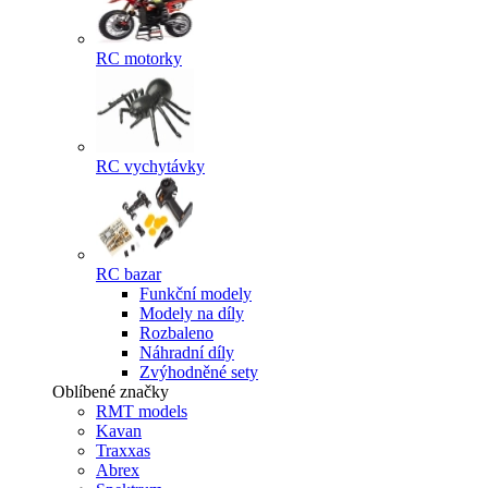
RC motorky
RC vychytávky
RC bazar
Funkční modely
Modely na díly
Rozbaleno
Náhradní díly
Zvýhodněné sety
Oblíbené značky
RMT models
Kavan
Traxxas
Abrex