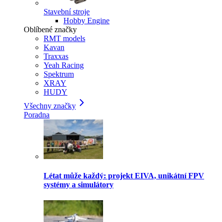
Stavební stroje
Hobby Engine
Oblíbené značky
RMT models
Kavan
Traxxas
Yeah Racing
Spektrum
XRAY
HUDY
Všechny značky
Poradna
Létat může každý: projekt EIVA, unikátní FPV
systémy a simulátory