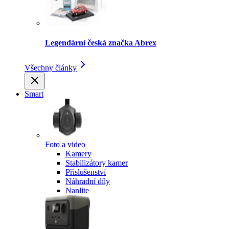
Legendární česká značka Abrex
Všechny články
Smart
Foto a video
Kamery
Stabilizátory kamer
Příslušenství
Náhradní díly
Nanlite