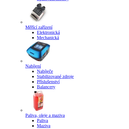
Měřící zařízení
Elektronická
Mechanická
Nabíjení
Nabíječe
Stabilizované zdroje
Příslušenství
Balancery
Paliva, oleje a maziva
Paliva
Maziva