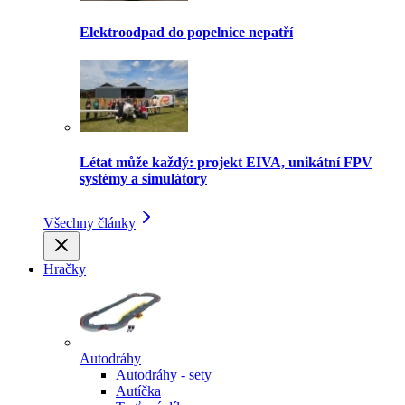
Elektroodpad do popelnice nepatří
Létat může každý: projekt EIVA, unikátní FPV
systémy a simulátory
Všechny články
Hračky
Autodráhy
Autodráhy - sety
Autíčka