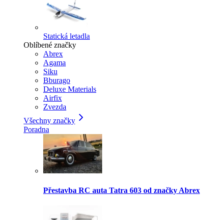
Statická letadla
Oblíbené značky
Abrex
Agama
Siku
Bburago
Deluxe Materials
Airfix
Zvezda
Všechny značky
Poradna
Přestavba RC auta Tatra 603 od značky Abrex