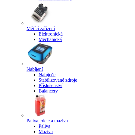
Měřící zařízení
Elektronická
Mechanická
Nabíjení
Nabíječe
Stabilizované zdroje
Příslušenství
Balancery
Paliva, oleje a maziva
Paliva
Maziva