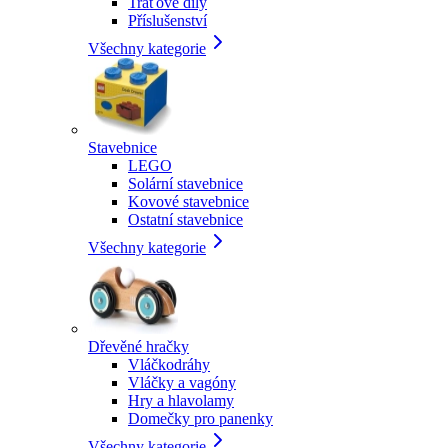
Traťové díly
Příslušenství
Všechny kategorie
Stavebnice
LEGO
Solární stavebnice
Kovové stavebnice
Ostatní stavebnice
Všechny kategorie
Dřevěné hračky
Vláčkodráhy
Vláčky a vagóny
Hry a hlavolamy
Domečky pro panenky
Všechny kategorie