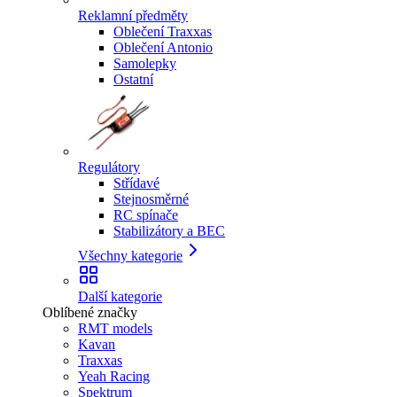
Reklamní předměty
Oblečení Traxxas
Oblečení Antonio
Samolepky
Ostatní
Regulátory
Střídavé
Stejnosměrné
RC spínače
Stabilizátory a BEC
Všechny kategorie
Další kategorie
Oblíbené značky
RMT models
Kavan
Traxxas
Yeah Racing
Spektrum