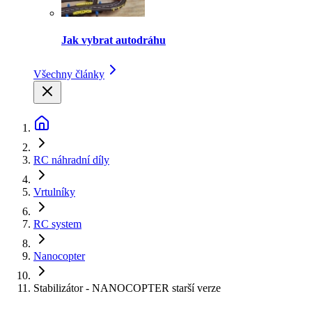
Jak vybrat autodráhu
Všechny články
RC náhradní díly
Vrtulníky
RC system
Nanocopter
Stabilizátor - NANOCOPTER starší verze