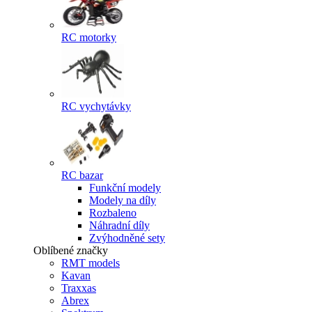
RC motorky
RC vychytávky
RC bazar
Funkční modely
Modely na díly
Rozbaleno
Náhradní díly
Zvýhodněné sety
Oblíbené značky
RMT models
Kavan
Traxxas
Abrex