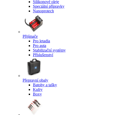
Silikonové oleje
Speciální přípravky
Nanoprotech
Přijímače
Pro letadla
Pro auta
Stabilizační systémy
Příslušenství
Přepravní obaly
Batohy a tašky
Kufry
Boxy