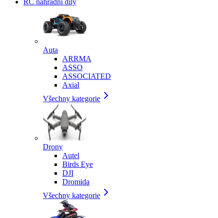
RC náhradní díly
Auta
ARRMA
ASSO
ASSOCIATED
Axial
Všechny kategorie
Drony
Autel
Birds Eye
DJI
Dromida
Všechny kategorie