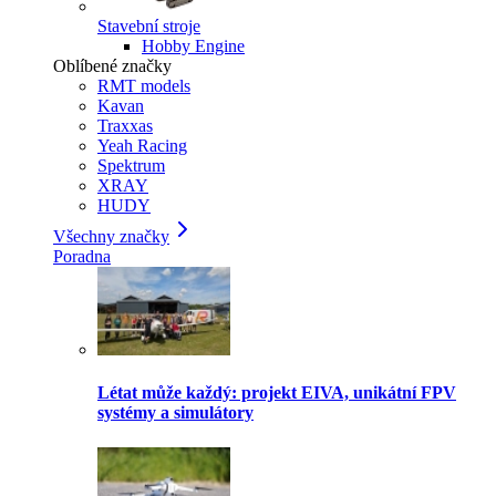
Stavební stroje
Hobby Engine
Oblíbené značky
RMT models
Kavan
Traxxas
Yeah Racing
Spektrum
XRAY
HUDY
Všechny značky
Poradna
Létat může každý: projekt EIVA, unikátní FPV
systémy a simulátory