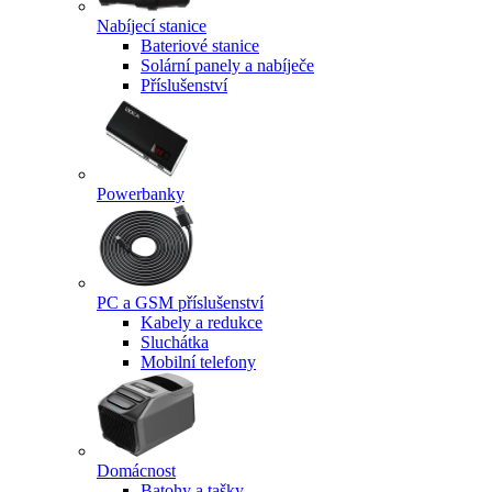
Nabíjecí stanice
Bateriové stanice
Solární panely a nabíječe
Příslušenství
Powerbanky
PC a GSM příslušenství
Kabely a redukce
Sluchátka
Mobilní telefony
Domácnost
Batohy a tašky