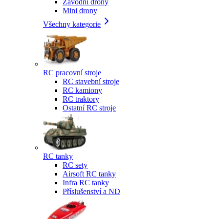
Závodní drony
Mini drony
Všechny kategorie
RC pracovní stroje
RC stavební stroje
RC kamiony
RC traktory
Ostatní RC stroje
RC tanky
RC sety
Airsoft RC tanky
Infra RC tanky
Příslušenství a ND