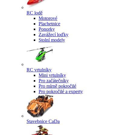
RC lodě
Motorové
Plachetnice
Ponorky
Zavážecí loďky
Stolní modely
RC vrtulníky
Mini vrtulníky
Pro začátečníky
Pro mírně pokročilé
Pro pokročilé a experty
Stavebnice CaDa