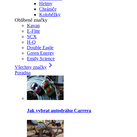
Helmy
Chrániče
Koloběžky
Oblíbené značky
Kavan
E-Flite
SCX
H-Q
Double Eagle
Green Energy
Emily Science
Všechny značky
Poradna
Jak vybrat autodráhu Carrera