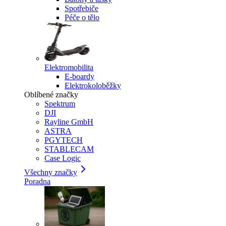
Spotřebiče
Péče o tělo
Elektromobilita
E-boardy
Elektrokoloběžky
Oblíbené značky
Spektrum
DJI
Rayline GmbH
ASTRA
PGYTECH
STABLECAM
Case Logic
Všechny značky
Poradna