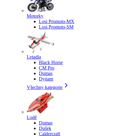
Motorky
Losi Promoto-MX
Losi Promoto-SM
Letadla
Black Horse
CM Pro
Dumas
Dynam
Všechny kategorie
Lodě
Dumas
Dušek
Caldercraft