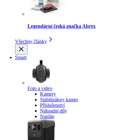
Legendární česká značka Abrex
Všechny články
Smart
Foto a video
Kamery
Stabilizátory kamer
Příslušenství
Náhradní díly
Nanlite