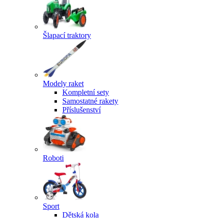
Šlapací traktory
Modely raket
Kompletní sety
Samostatné rakety
Příslušenství
Roboti
Sport
Dětská kola