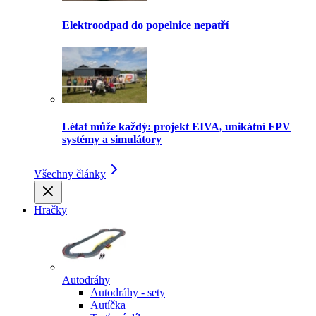
Elektroodpad do popelnice nepatří
Létat může každý: projekt EIVA, unikátní FPV
systémy a simulátory
Všechny články
Hračky
Autodráhy
Autodráhy - sety
Autíčka