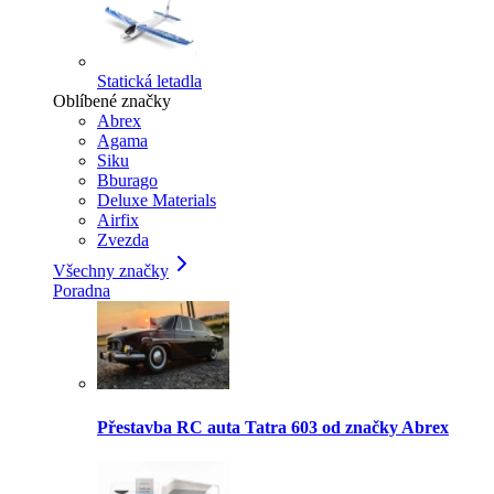
Statická letadla
Oblíbené značky
Abrex
Agama
Siku
Bburago
Deluxe Materials
Airfix
Zvezda
Všechny značky
Poradna
Přestavba RC auta Tatra 603 od značky Abrex