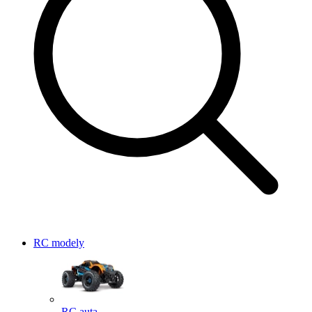
RC modely
RC auta