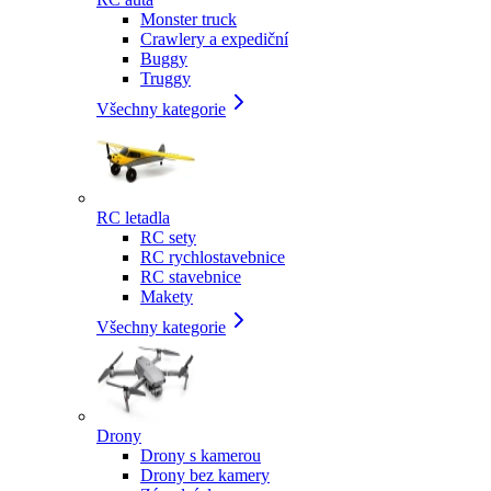
Monster truck
Crawlery a expediční
Buggy
Truggy
Všechny kategorie
RC letadla
RC sety
RC rychlostavebnice
RC stavebnice
Makety
Všechny kategorie
Drony
Drony s kamerou
Drony bez kamery