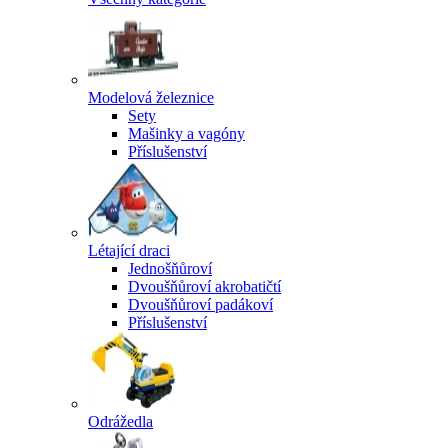
Modelová železnice
Sety
Mašinky a vagóny
Příslušenství
Létající draci
Jednošňůroví
Dvoušňůroví akrobatičtí
Dvoušňůroví padákoví
Příslušenství
Odrážedla