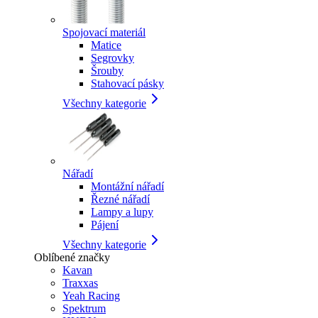
Spojovací materiál
Matice
Segrovky
Šrouby
Stahovací pásky
Všechny kategorie
Nářadí
Montážní nářadí
Řezné nářadí
Lampy a lupy
Pájení
Všechny kategorie
Oblíbené značky
Kavan
Traxxas
Yeah Racing
Spektrum