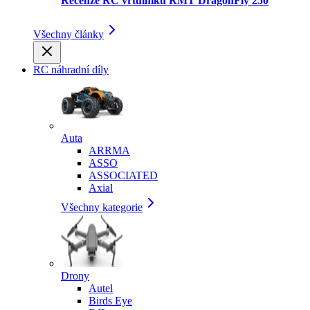
Recenze RC vrtulníku RMT DragonFly 250
Všechny články
RC náhradní díly
Auta
ARRMA
ASSO
ASSOCIATED
Axial
Všechny kategorie
Drony
Autel
Birds Eye