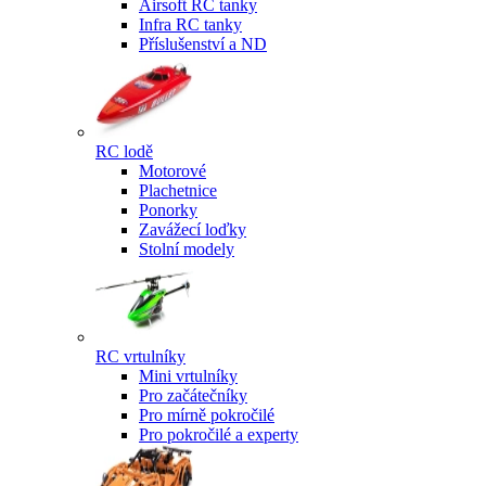
Airsoft RC tanky
Infra RC tanky
Příslušenství a ND
RC lodě
Motorové
Plachetnice
Ponorky
Zavážecí loďky
Stolní modely
RC vrtulníky
Mini vrtulníky
Pro začátečníky
Pro mírně pokročilé
Pro pokročilé a experty