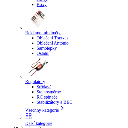
Boxy
Reklamní předměty
Oblečení Traxxas
Oblečení Antonio
Samolepky
Ostatní
Regulátory
Střídavé
Stejnosměrné
RC spínače
Stabilizátory a BEC
Všechny kategorie
Další kategorie