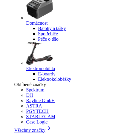
Domácnost
Batohy a tašky
Spotřebiče
Péče o tělo
Elektromobilita
E-boardy
Elektrokoloběžky
Oblíbené značky
Spektrum
DJI
Rayline GmbH
ASTRA
PGYTECH
STABLECAM
Case Logic
Všechny značky