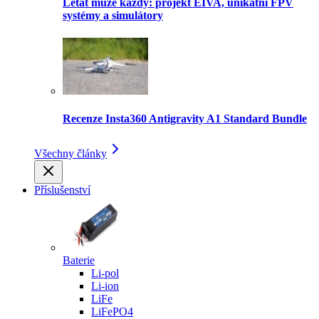
Létat může každý: projekt EIVA, unikátní FPV
systémy a simulátory
Recenze Insta360 Antigravity A1 Standard Bundle
Všechny články
Příslušenství
Baterie
Li-pol
Li-ion
LiFe
LiFePO4