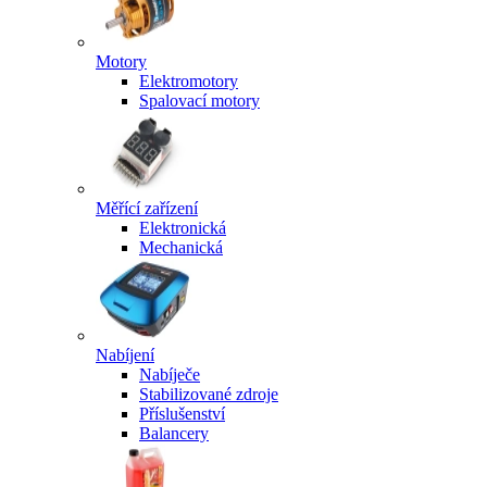
Motory
Elektromotory
Spalovací motory
Měřící zařízení
Elektronická
Mechanická
Nabíjení
Nabíječe
Stabilizované zdroje
Příslušenství
Balancery