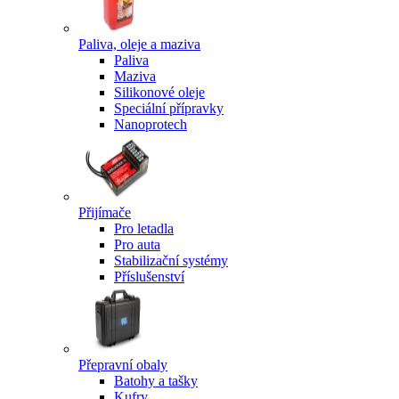
Paliva, oleje a maziva
Paliva
Maziva
Silikonové oleje
Speciální přípravky
Nanoprotech
Přijímače
Pro letadla
Pro auta
Stabilizační systémy
Příslušenství
Přepravní obaly
Batohy a tašky
Kufry