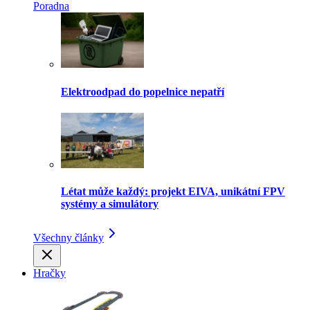
Poradna
Elektroodpad do popelnice nepatří
Létat může každý: projekt EIVA, unikátní FPV
systémy a simulátory
Všechny články
Hračky