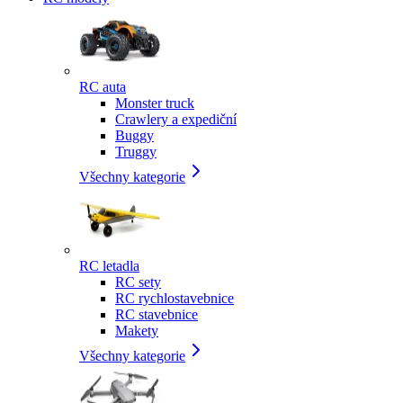
RC auta
Monster truck
Crawlery a expediční
Buggy
Truggy
Všechny kategorie
RC letadla
RC sety
RC rychlostavebnice
RC stavebnice
Makety
Všechny kategorie