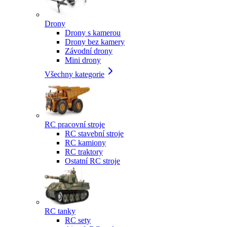
Drony
Drony s kamerou
Drony bez kamery
Závodní drony
Mini drony
Všechny kategorie
RC pracovní stroje
RC stavební stroje
RC kamiony
RC traktory
Ostatní RC stroje
RC tanky
RC sety