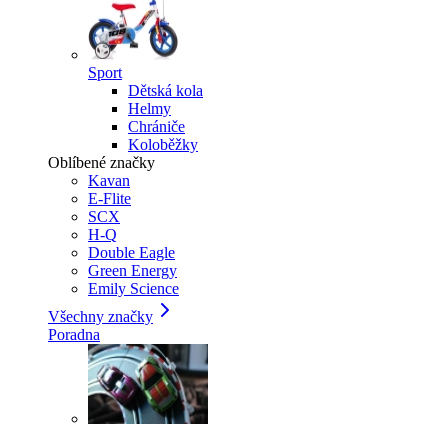
Sport
Dětská kola
Helmy
Chrániče
Koloběžky
Oblíbené značky
Kavan
E-Flite
SCX
H-Q
Double Eagle
Green Energy
Emily Science
Všechny značky
Poradna