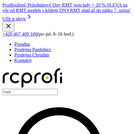
Prodloužení
:
Prázdninové Dny RMT jsou tady = 20 % SLEVA na
vše od RMT models s kódem DNYRMT platí až do pátku 7. srpna!
Užít si slevu
+420 467 409 100
(
po–pá: 8–16 hod.
)
Poradna
Prodejna Pardubice
Prodejna Chrudim
Kontakty