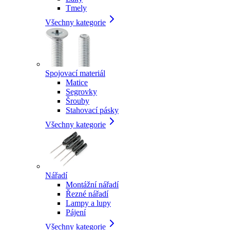
Tmely
Všechny kategorie
Spojovací materiál
Matice
Segrovky
Šrouby
Stahovací pásky
Všechny kategorie
Nářadí
Montážní nářadí
Řezné nářadí
Lampy a lupy
Pájení
Všechny kategorie