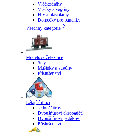
Vláčkodráhy
Vláčky a vagóny
Hry a hlavolamy
Domečky pro panenky
Všechny kategorie
Modelová železnice
Sety
Mašinky a vagóny
Příslušenství
Létající draci
Jednošňůroví
Dvoušňůroví akrobatičtí
Dvoušňůroví padákoví
Příslušenství