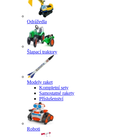
Odrážedla
Šlapací traktory
Modely raket
Kompletní sety
Samostatné rakety
Příslušenství
Roboti