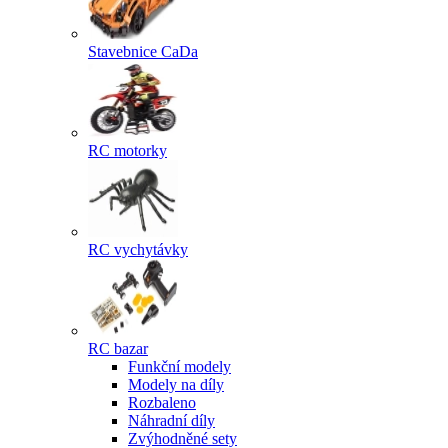
Stavebnice CaDa
RC motorky
RC vychytávky
RC bazar
Funkční modely
Modely na díly
Rozbaleno
Náhradní díly
Zvýhodněné sety