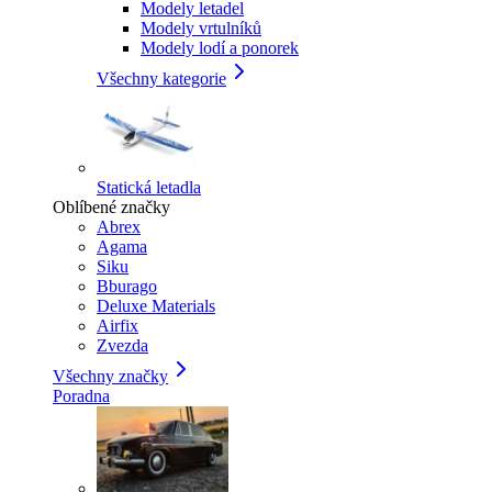
Modely letadel
Modely vrtulníků
Modely lodí a ponorek
Všechny kategorie
Statická letadla
Oblíbené značky
Abrex
Agama
Siku
Bburago
Deluxe Materials
Airfix
Zvezda
Všechny značky
Poradna