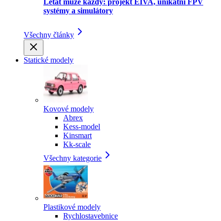
Létat může každý: projekt EIVA, unikátní FPV
systémy a simulátory
Všechny články
Statické modely
Kovové modely
Abrex
Kess-model
Kinsmart
Kk-scale
Všechny kategorie
Plastikové modely
Rychlostavebnice