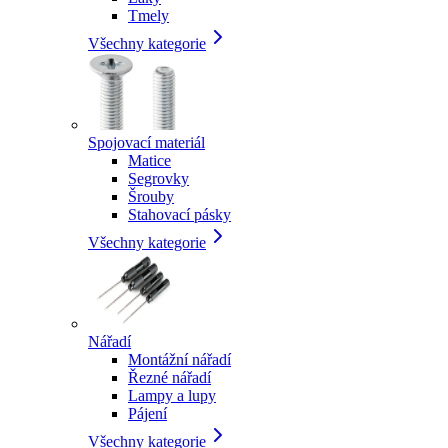
Tmely
Všechny kategorie
Spojovací materiál
Matice
Segrovky
Šrouby
Stahovací pásky
Všechny kategorie
Nářadí
Montážní nářadí
Řezné nářadí
Lampy a lupy
Pájení
Všechny kategorie