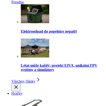
Poradna
Elektroodpad do popelnice nepatří
Létat může každý: projekt EIVA, unikátní FPV
systémy a simulátory
Všechny články
Hračky