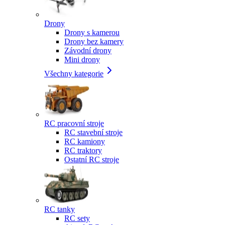
Drony
Drony s kamerou
Drony bez kamery
Závodní drony
Mini drony
Všechny kategorie
RC pracovní stroje
RC stavební stroje
RC kamiony
RC traktory
Ostatní RC stroje
RC tanky
RC sety