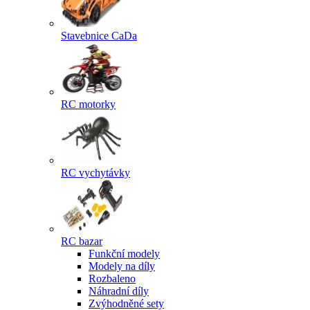
Stavebnice CaDa
RC motorky
RC vychytávky
RC bazar
Funkční modely
Modely na díly
Rozbaleno
Náhradní díly
Zvýhodněné sety