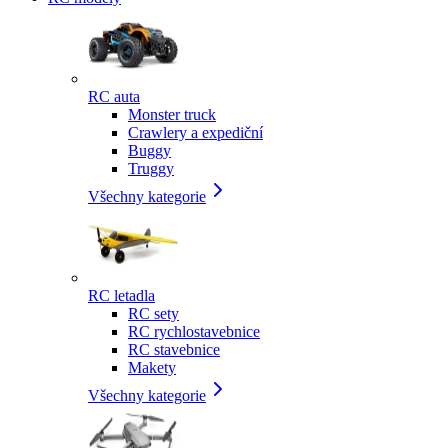
RC auta
Monster truck
Crawlery a expediční
Buggy
Truggy
Všechny kategorie
RC letadla
RC sety
RC rychlostavebnice
RC stavebnice
Makety
Všechny kategorie