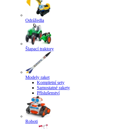
Odrážedla
Šlapací traktory
Modely raket
Kompletní sety
Samostatné rakety
Příslušenství
Roboti