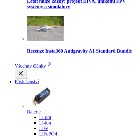
Létat může každý: projekt EIVA, unikátní FPV
systémy a simulátory
Recenze Insta360 Antigravity A1 Standard Bundle
Všechny články
Příslušenství
Baterie
Li-pol
Li-ion
LiFe
LiFePO4