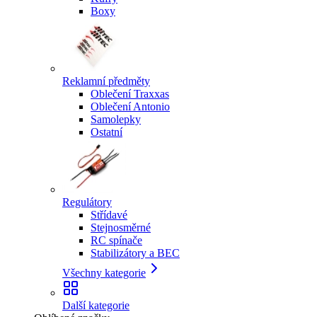
Boxy
Reklamní předměty
Oblečení Traxxas
Oblečení Antonio
Samolepky
Ostatní
Regulátory
Střídavé
Stejnosměrné
RC spínače
Stabilizátory a BEC
Všechny kategorie
Další kategorie