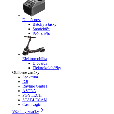
Domácnost
Batohy a tašky
Spotřebiče
Péče o tělo
Elektromobilita
E-boardy
Elektrokoloběžky
Oblíbené značky
Spektrum
DJI
Rayline GmbH
ASTRA
PGYTECH
STABLECAM
Case Logic
Všechny značky