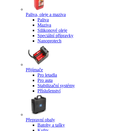
Paliva, oleje a maziva
Paliva
Maziva
Silikonové oleje
Speciální přípravky
Nanoprotech
Přijímače
Pro letadla
Pro auta
Stabilizační systémy
Příslušenství
Přepravní obaly
Batohy a tašky
Kufry