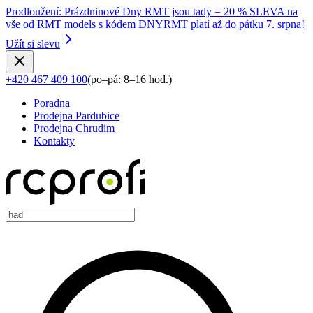
Prodloužení
:
Prázdninové Dny RMT jsou tady = 20 % SLEVA na
vše od RMT models s kódem DNYRMT platí až do pátku 7. srpna!
Užít si slevu
+420 467 409 100
(
po–pá: 8–16 hod.
)
Poradna
Prodejna Pardubice
Prodejna Chrudim
Kontakty