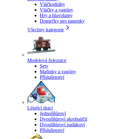
Vláčkodráhy
Vláčky a vagóny
Hry a hlavolamy
Domečky pro panenky
Všechny kategorie
Modelová železnice
Sety
Mašinky a vagóny
Příslušenství
Létající draci
Jednošňůroví
Dvoušňůroví akrobatičtí
Dvoušňůroví padákoví
Příslušenství