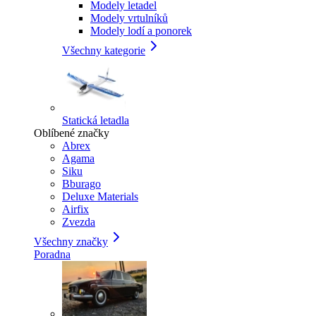
Modely letadel
Modely vrtulníků
Modely lodí a ponorek
Všechny kategorie
Statická letadla
Oblíbené značky
Abrex
Agama
Siku
Bburago
Deluxe Materials
Airfix
Zvezda
Všechny značky
Poradna