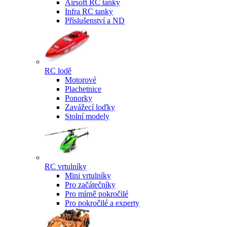
Airsoft RC tanky
Infra RC tanky
Příslušenství a ND
RC lodě
Motorové
Plachetnice
Ponorky
Zavážecí loďky
Stolní modely
RC vrtulníky
Mini vrtulníky
Pro začátečníky
Pro mírně pokročilé
Pro pokročilé a experty