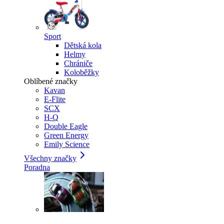
Sport
Dětská kola
Helmy
Chrániče
Koloběžky
Oblíbené značky
Kavan
E-Flite
SCX
H-Q
Double Eagle
Green Energy
Emily Science
Všechny značky
Poradna