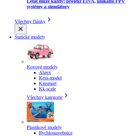
Létat může každý: projekt EIVA, unikátní FPV
systémy a simulátory
Všechny články
Statické modely
Kovové modely
Abrex
Kess-model
Kinsmart
Kk-scale
Všechny kategorie
Plastikové modely
Rychlostavebnice