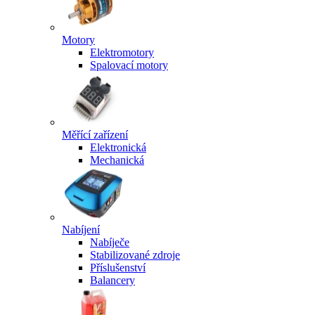
Motory
Elektromotory
Spalovací motory
Měřící zařízení
Elektronická
Mechanická
Nabíjení
Nabíječe
Stabilizované zdroje
Příslušenství
Balancery