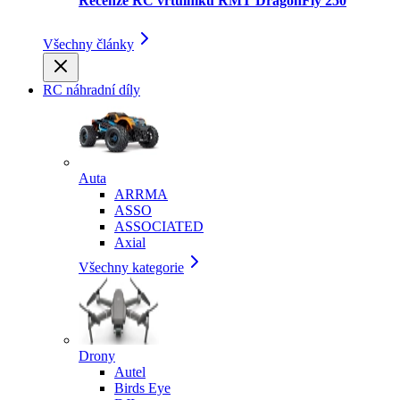
Recenze RC vrtulníku RMT DragonFly 250
Všechny články
RC náhradní díly
Auta
ARRMA
ASSO
ASSOCIATED
Axial
Všechny kategorie
Drony
Autel
Birds Eye