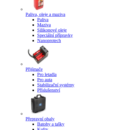
Paliva, oleje a maziva
Paliva
Maziva
Silikonové oleje
Speciální přípravky
Nanoprotech
Přijímače
Pro letadla
Pro auta
Stabilizační systémy
Příslušenství
Přepravní obaly
Batohy a tašky
Kufry