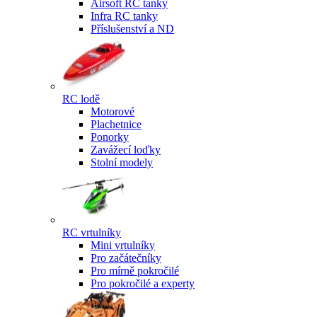
Airsoft RC tanky
Infra RC tanky
Příslušenství a ND
RC lodě
Motorové
Plachetnice
Ponorky
Zavážecí loďky
Stolní modely
RC vrtulníky
Mini vrtulníky
Pro začátečníky
Pro mírně pokročilé
Pro pokročilé a experty