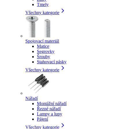
Tmely
Všechny kategorie
Spojovací materiál
Matice
Segrovky
Šrouby
Stahovací pásky
Všechny kategorie
Nářadí
Montážní nářadí
Řezné nářadí
Lampy a lupy
Pájení
Všechny kategorie