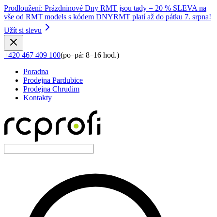
Prodloužení
:
Prázdninové Dny RMT jsou tady = 20 % SLEVA na
vše od RMT models s kódem DNYRMT platí až do pátku 7. srpna!
Užít si slevu
+420 467 409 100
(
po–pá: 8–16 hod.
)
Poradna
Prodejna Pardubice
Prodejna Chrudim
Kontakty