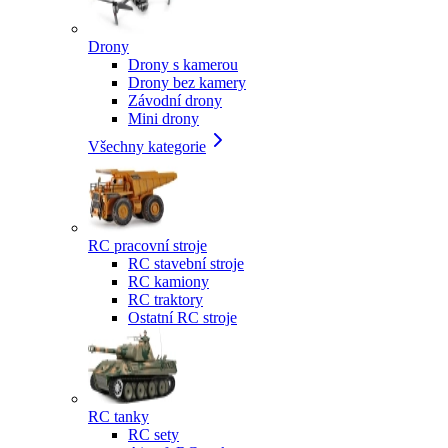
Drony
Drony s kamerou
Drony bez kamery
Závodní drony
Mini drony
Všechny kategorie
RC pracovní stroje
RC stavební stroje
RC kamiony
RC traktory
Ostatní RC stroje
RC tanky
RC sety