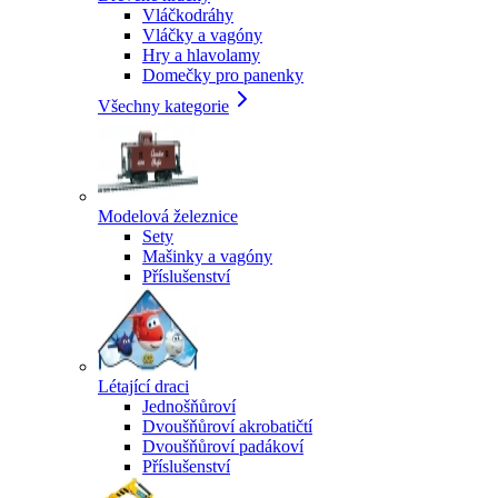
Vláčkodráhy
Vláčky a vagóny
Hry a hlavolamy
Domečky pro panenky
Všechny kategorie
Modelová železnice
Sety
Mašinky a vagóny
Příslušenství
Létající draci
Jednošňůroví
Dvoušňůroví akrobatičtí
Dvoušňůroví padákoví
Příslušenství