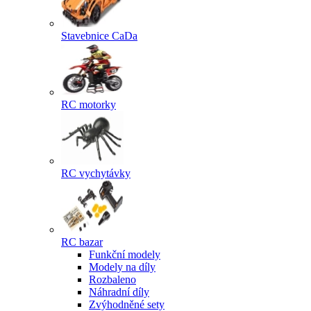
Stavebnice CaDa
RC motorky
RC vychytávky
RC bazar
Funkční modely
Modely na díly
Rozbaleno
Náhradní díly
Zvýhodněné sety