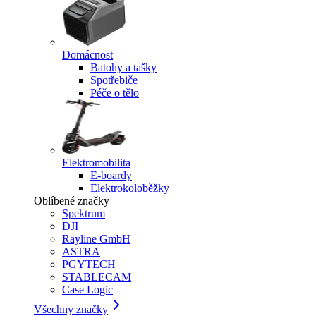
Domácnost
Batohy a tašky
Spotřebiče
Péče o tělo
Elektromobilita
E-boardy
Elektrokoloběžky
Oblíbené značky
Spektrum
DJI
Rayline GmbH
ASTRA
PGYTECH
STABLECAM
Case Logic
Všechny značky