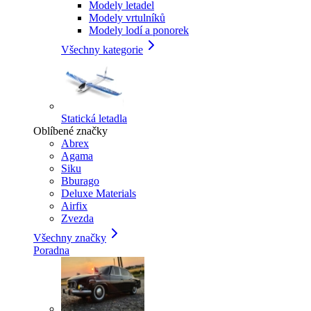
Modely letadel
Modely vrtulníků
Modely lodí a ponorek
Všechny kategorie
Statická letadla
Oblíbené značky
Abrex
Agama
Siku
Bburago
Deluxe Materials
Airfix
Zvezda
Všechny značky
Poradna