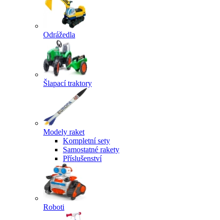
Odrážedla
Šlapací traktory
Modely raket
Kompletní sety
Samostatné rakety
Příslušenství
Roboti