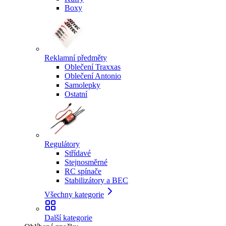
Boxy
Reklamní předměty
Oblečení Traxxas
Oblečení Antonio
Samolepky
Ostatní
Regulátory
Střídavé
Stejnosměrné
RC spínače
Stabilizátory a BEC
Všechny kategorie
Další kategorie