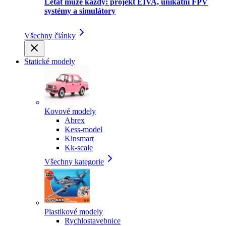
Létat může každý: projekt EIVA, unikátní FPV
systémy a simulátory
Všechny články
Statické modely
Kovové modely
Abrex
Kess-model
Kinsmart
Kk-scale
Všechny kategorie
Plastikové modely
Rychlostavebnice