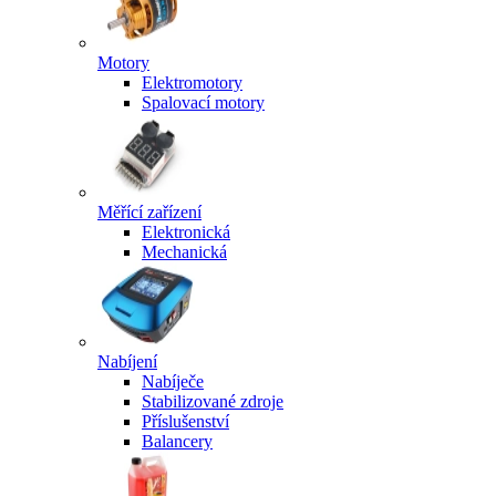
Motory
Elektromotory
Spalovací motory
Měřící zařízení
Elektronická
Mechanická
Nabíjení
Nabíječe
Stabilizované zdroje
Příslušenství
Balancery