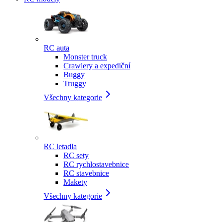
RC auta
Monster truck
Crawlery a expediční
Buggy
Truggy
Všechny kategorie
RC letadla
RC sety
RC rychlostavebnice
RC stavebnice
Makety
Všechny kategorie