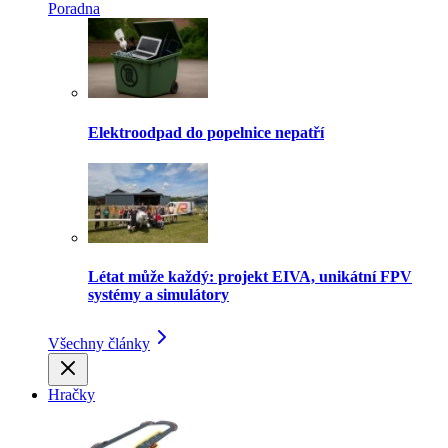
Poradna
Elektroodpad do popelnice nepatří
Létat může každý: projekt EIVA, unikátní FPV
systémy a simulátory
Všechny články
Hračky