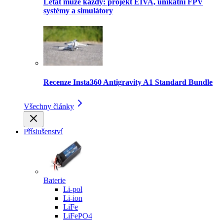
Létat může každý: projekt EIVA, unikátní FPV
systémy a simulátory
Recenze Insta360 Antigravity A1 Standard Bundle
Všechny články
Příslušenství
Baterie
Li-pol
Li-ion
LiFe
LiFePO4