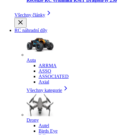
Recenze RC vrtulníku RMT DragonFly 250
Všechny články
RC náhradní díly
Auta
ARRMA
ASSO
ASSOCIATED
Axial
Všechny kategorie
Drony
Autel
Birds Eye