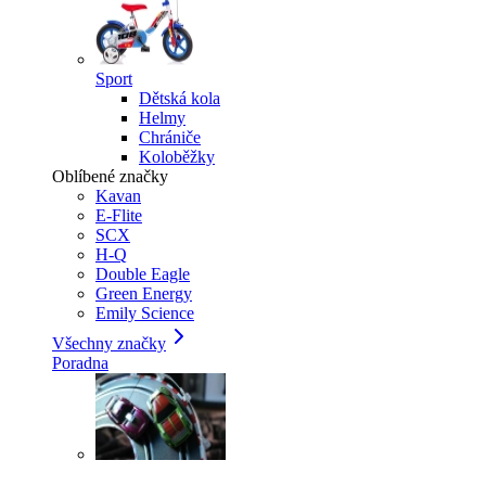
Sport
Dětská kola
Helmy
Chrániče
Koloběžky
Oblíbené značky
Kavan
E-Flite
SCX
H-Q
Double Eagle
Green Energy
Emily Science
Všechny značky
Poradna