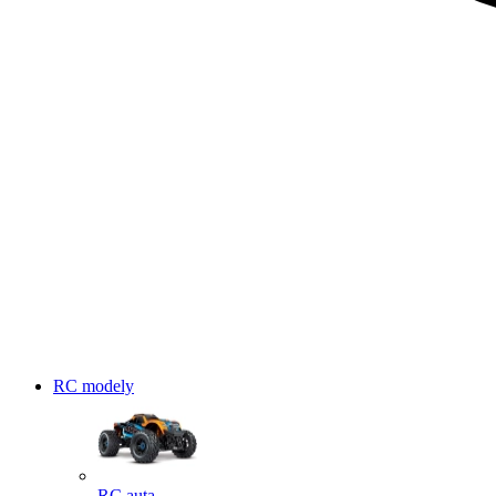
RC modely
RC auta