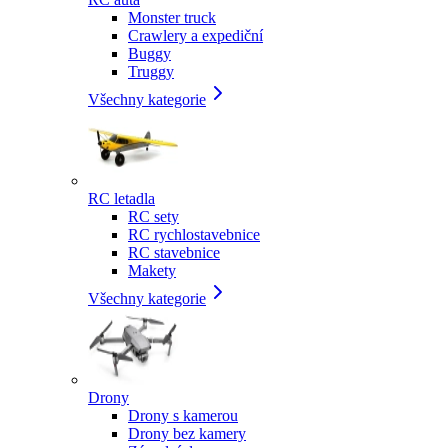
Monster truck
Crawlery a expediční
Buggy
Truggy
Všechny kategorie
RC letadla
RC sety
RC rychlostavebnice
RC stavebnice
Makety
Všechny kategorie
Drony
Drony s kamerou
Drony bez kamery