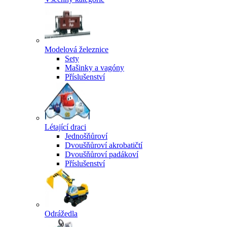
Modelová železnice
Sety
Mašinky a vagóny
Příslušenství
Létající draci
Jednošňůroví
Dvoušňůroví akrobatičtí
Dvoušňůroví padákoví
Příslušenství
Odrážedla