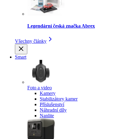
Legendární česká značka Abrex
Všechny články
Smart
Foto a video
Kamery
Stabilizátory kamer
Příslušenství
Náhradní díly
Nanlite