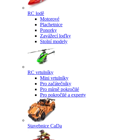
RC lodě
Motorové
Plachetnice
Ponorky
Zavážecí loďky
Stolní modely
RC vrtulníky
Mini vrtulníky
Pro začátečníky
Pro mírně pokročilé
Pro pokročilé a experty
Stavebnice CaDa