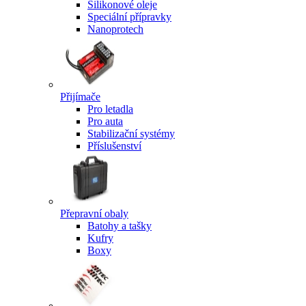
Silikonové oleje
Speciální přípravky
Nanoprotech
Přijímače
Pro letadla
Pro auta
Stabilizační systémy
Příslušenství
Přepravní obaly
Batohy a tašky
Kufry
Boxy