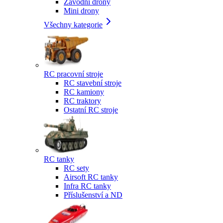
Závodní drony
Mini drony
Všechny kategorie
RC pracovní stroje
RC stavební stroje
RC kamiony
RC traktory
Ostatní RC stroje
RC tanky
RC sety
Airsoft RC tanky
Infra RC tanky
Příslušenství a ND