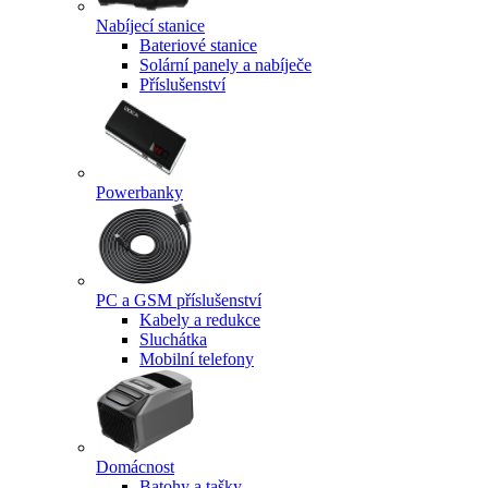
Nabíjecí stanice
Bateriové stanice
Solární panely a nabíječe
Příslušenství
Powerbanky
PC a GSM příslušenství
Kabely a redukce
Sluchátka
Mobilní telefony
Domácnost
Batohy a tašky