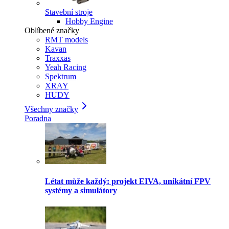
Stavební stroje
Hobby Engine
Oblíbené značky
RMT models
Kavan
Traxxas
Yeah Racing
Spektrum
XRAY
HUDY
Všechny značky
Poradna
Létat může každý: projekt EIVA, unikátní FPV
systémy a simulátory