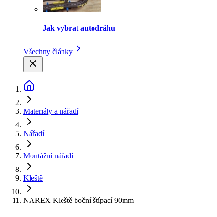
Jak vybrat autodráhu
Všechny články
Materiály a nářadí
Nářadí
Montážní nářadí
Kleště
NAREX Kleště boční štípací 90mm