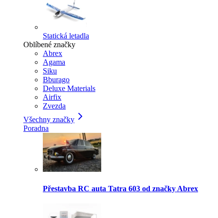
Statická letadla
Oblíbené značky
Abrex
Agama
Siku
Bburago
Deluxe Materials
Airfix
Zvezda
Všechny značky
Poradna
Přestavba RC auta Tatra 603 od značky Abrex