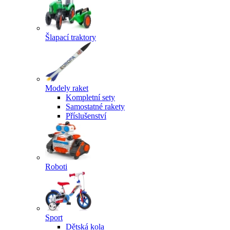
Šlapací traktory
Modely raket
Kompletní sety
Samostatné rakety
Příslušenství
Roboti
Sport
Dětská kola