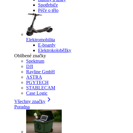
Spotřebiče
Péče o tělo
Elektromobilita
E-boardy
Elektrokoloběžky
Oblíbené značky
Spektrum
DJI
Rayline GmbH
ASTRA
PGYTECH
STABLECAM
Case Logic
Všechny značky
Poradna