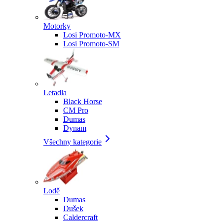
Motorky
Losi Promoto-MX
Losi Promoto-SM
Letadla
Black Horse
CM Pro
Dumas
Dynam
Všechny kategorie
Lodě
Dumas
Dušek
Caldercraft