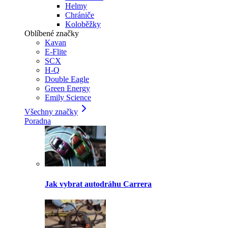
Helmy
Chrániče
Koloběžky
Oblíbené značky
Kavan
E-Flite
SCX
H-Q
Double Eagle
Green Energy
Emily Science
Všechny značky
Poradna
Jak vybrat autodráhu Carrera