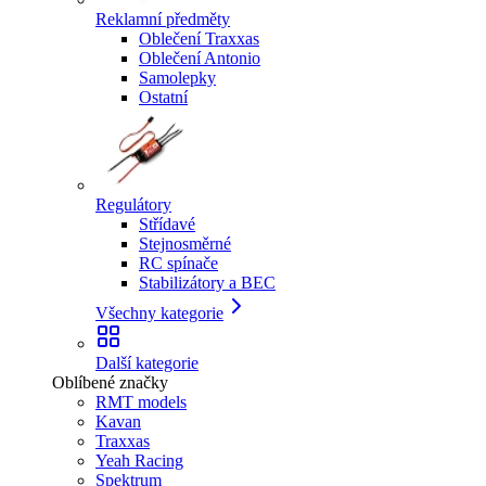
Reklamní předměty
Oblečení Traxxas
Oblečení Antonio
Samolepky
Ostatní
Regulátory
Střídavé
Stejnosměrné
RC spínače
Stabilizátory a BEC
Všechny kategorie
Další kategorie
Oblíbené značky
RMT models
Kavan
Traxxas
Yeah Racing
Spektrum