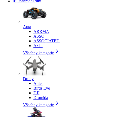
RC náhradní díly
Auta
ARRMA
ASSO
ASSOCIATED
Axial
Všechny kategorie
Drony
Autel
Birds Eye
DJI
Dromida
Všechny kategorie