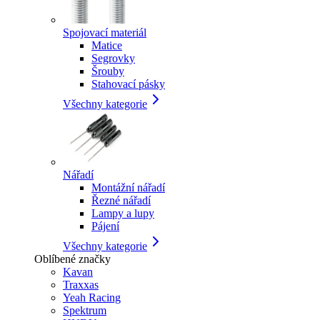
Spojovací materiál
Matice
Segrovky
Šrouby
Stahovací pásky
Všechny kategorie
Nářadí
Montážní nářadí
Řezné nářadí
Lampy a lupy
Pájení
Všechny kategorie
Oblíbené značky
Kavan
Traxxas
Yeah Racing
Spektrum