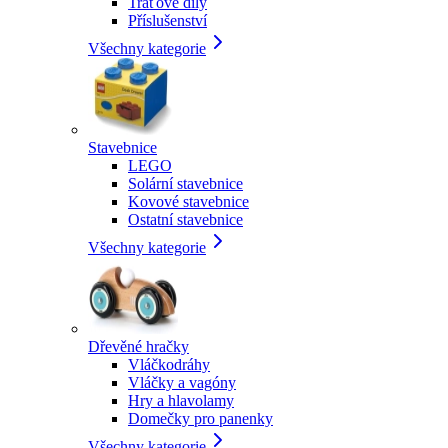
Traťové díly
Příslušenství
Všechny kategorie
Stavebnice
LEGO
Solární stavebnice
Kovové stavebnice
Ostatní stavebnice
Všechny kategorie
Dřevěné hračky
Vláčkodráhy
Vláčky a vagóny
Hry a hlavolamy
Domečky pro panenky
Všechny kategorie