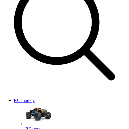
RC modely
RC auta