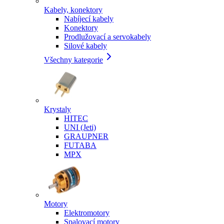
Kabely, konektory
Nabíjecí kabely
Konektory
Prodlužovací a servokabely
Silové kabely
Všechny kategorie
Krystaly
HITEC
UNI (Jeti)
GRAUPNER
FUTABA
MPX
Motory
Elektromotory
Spalovací motory