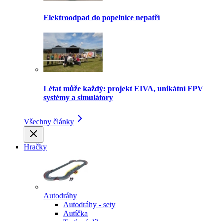
Elektroodpad do popelnice nepatří
Létat může každý: projekt EIVA, unikátní FPV
systémy a simulátory
Všechny články
Hračky
Autodráhy
Autodráhy - sety
Autíčka