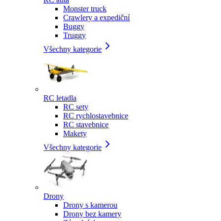
Monster truck
Crawlery a expediční
Buggy
Truggy
Všechny kategorie
RC letadla
RC sety
RC rychlostavebnice
RC stavebnice
Makety
Všechny kategorie
Drony
Drony s kamerou
Drony bez kamery