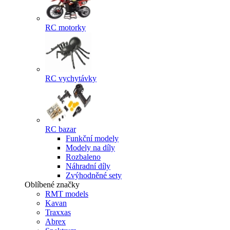
RC motorky
RC vychytávky
RC bazar
Funkční modely
Modely na díly
Rozbaleno
Náhradní díly
Zvýhodněné sety
Oblíbené značky
RMT models
Kavan
Traxxas
Abrex