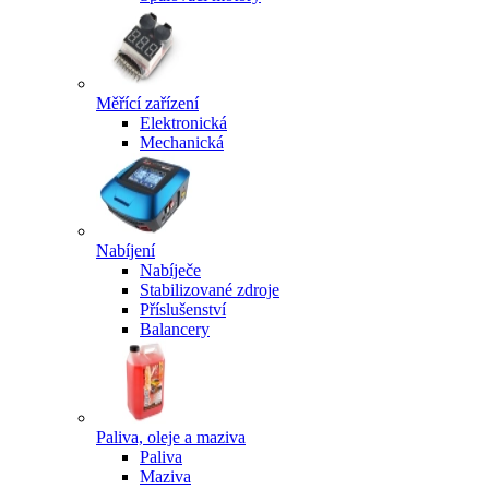
Měřící zařízení
Elektronická
Mechanická
Nabíjení
Nabíječe
Stabilizované zdroje
Příslušenství
Balancery
Paliva, oleje a maziva
Paliva
Maziva