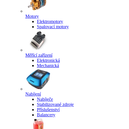
Motory
Elektromotory
Spalovací motory
Měřící zařízení
Elektronická
Mechanická
Nabíjení
Nabíječe
Stabilizované zdroje
Příslušenství
Balancery