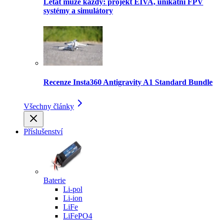
Létat může každý: projekt EIVA, unikátní FPV
systémy a simulátory
Recenze Insta360 Antigravity A1 Standard Bundle
Všechny články
Příslušenství
Baterie
Li-pol
Li-ion
LiFe
LiFePO4