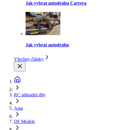
Jak vybrat autodráhu Carrera
Jak vybrat autodráhu
Všechny články
RC náhradní díly
Auta
DF Models