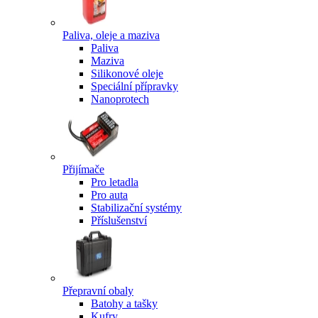
Paliva, oleje a maziva
Paliva
Maziva
Silikonové oleje
Speciální přípravky
Nanoprotech
Přijímače
Pro letadla
Pro auta
Stabilizační systémy
Příslušenství
Přepravní obaly
Batohy a tašky
Kufry