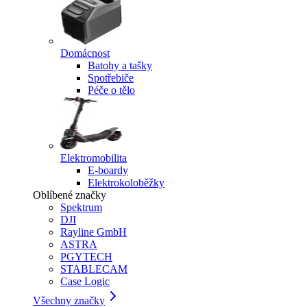
Domácnost
Batohy a tašky
Spotřebiče
Péče o tělo
Elektromobilita
E-boardy
Elektrokoloběžky
Oblíbené značky
Spektrum
DJI
Rayline GmbH
ASTRA
PGYTECH
STABLECAM
Case Logic
Všechny značky