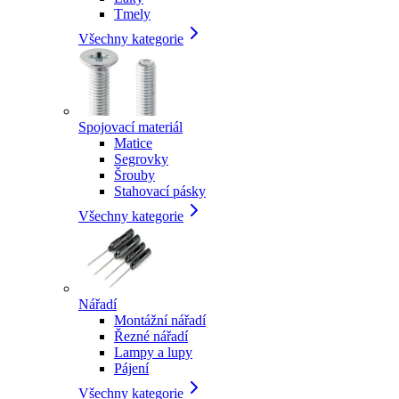
Tmely
Všechny kategorie
Spojovací materiál
Matice
Segrovky
Šrouby
Stahovací pásky
Všechny kategorie
Nářadí
Montážní nářadí
Řezné nářadí
Lampy a lupy
Pájení
Všechny kategorie