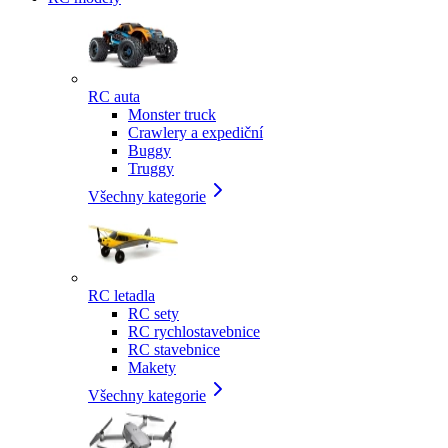
RC auta
Monster truck
Crawlery a expediční
Buggy
Truggy
Všechny kategorie
RC letadla
RC sety
RC rychlostavebnice
RC stavebnice
Makety
Všechny kategorie