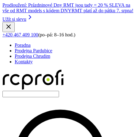
Prodloužení
:
Prázdninové Dny RMT jsou tady = 20 % SLEVA na
vše od RMT models s kódem DNYRMT platí až do pátku 7. srpna!
Užít si slevu
+420 467 409 100
(
po–pá: 8–16 hod.
)
Poradna
Prodejna Pardubice
Prodejna Chrudim
Kontakty