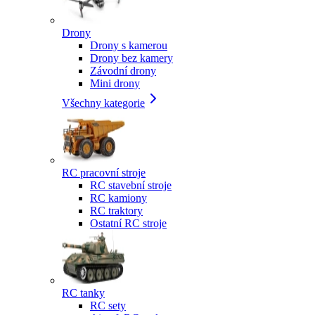
Drony
Drony s kamerou
Drony bez kamery
Závodní drony
Mini drony
Všechny kategorie
RC pracovní stroje
RC stavební stroje
RC kamiony
RC traktory
Ostatní RC stroje
RC tanky
RC sety