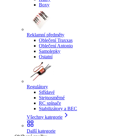
Boxy
Reklamní předměty
Oblečení Traxxas
Oblečení Antonio
Samolepky
Ostatní
Regulátory
Střídavé
Stejnosměrné
RC spínače
Stabilizátory a BEC
Všechny kategorie
Další kategorie