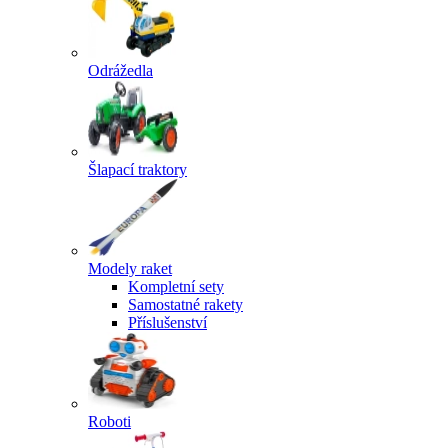
Odrážedla
Šlapací traktory
Modely raket
Kompletní sety
Samostatné rakety
Příslušenství
Roboti