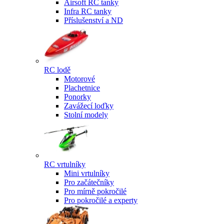
Airsoft RC tanky
Infra RC tanky
Příslušenství a ND
RC lodě
Motorové
Plachetnice
Ponorky
Zavážecí loďky
Stolní modely
RC vrtulníky
Mini vrtulníky
Pro začátečníky
Pro mírně pokročilé
Pro pokročilé a experty