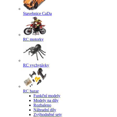
Stavebnice CaDa
RC motorky
RC vychytávky
RC bazar
Funkční modely
Modely na díly
Rozbaleno
Náhradní díly
Zvýhodněné sety