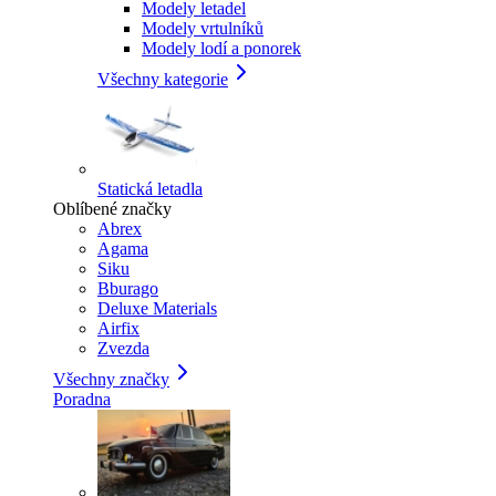
Modely letadel
Modely vrtulníků
Modely lodí a ponorek
Všechny kategorie
Statická letadla
Oblíbené značky
Abrex
Agama
Siku
Bburago
Deluxe Materials
Airfix
Zvezda
Všechny značky
Poradna