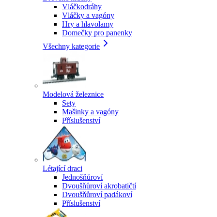
Vláčkodráhy
Vláčky a vagóny
Hry a hlavolamy
Domečky pro panenky
Všechny kategorie
Modelová železnice
Sety
Mašinky a vagóny
Příslušenství
Létající draci
Jednošňůroví
Dvoušňůroví akrobatičtí
Dvoušňůroví padákoví
Příslušenství