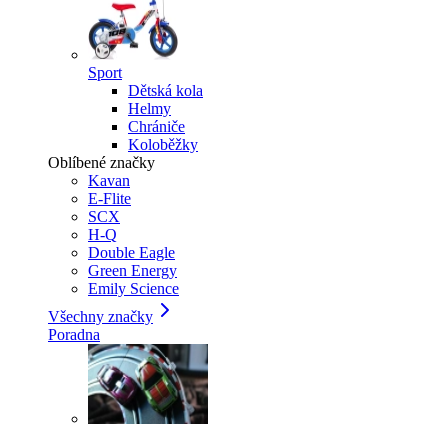
Sport
Dětská kola
Helmy
Chrániče
Koloběžky
Oblíbené značky
Kavan
E-Flite
SCX
H-Q
Double Eagle
Green Energy
Emily Science
Všechny značky
Poradna