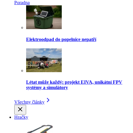
Poradna
Elektroodpad do popelnice nepatří
Létat může každý: projekt EIVA, unikátní FPV
systémy a simulátory
Všechny články
Hračky