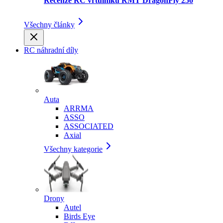
Recenze RC vrtulníku RMT DragonFly 250
Všechny články
RC náhradní díly
Auta
ARRMA
ASSO
ASSOCIATED
Axial
Všechny kategorie
Drony
Autel
Birds Eye