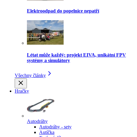
Elektroodpad do popelnice nepatří
Létat může každý: projekt EIVA, unikátní FPV
systémy a simulátory
Všechny články
Hračky
Autodráhy
Autodráhy - sety
Autíčka