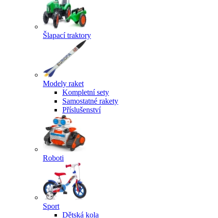
Šlapací traktory
Modely raket
Kompletní sety
Samostatné rakety
Příslušenství
Roboti
Sport
Dětská kola