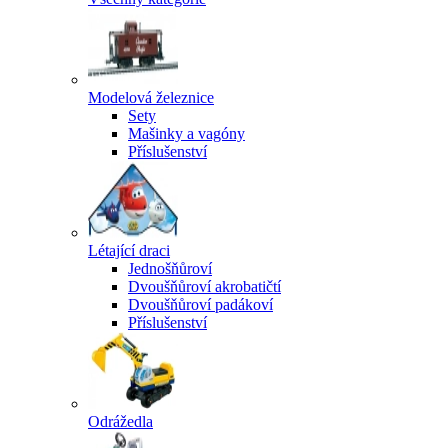
Modelová železnice
Sety
Mašinky a vagóny
Příslušenství
Létající draci
Jednošňůroví
Dvoušňůroví akrobatičtí
Dvoušňůroví padákoví
Příslušenství
Odrážedla