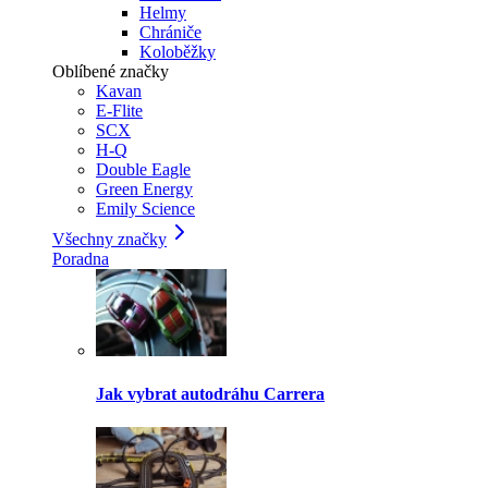
Helmy
Chrániče
Koloběžky
Oblíbené značky
Kavan
E-Flite
SCX
H-Q
Double Eagle
Green Energy
Emily Science
Všechny značky
Poradna
Jak vybrat autodráhu Carrera