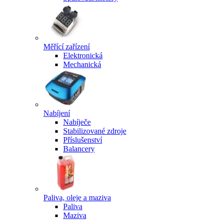
Měřící zařízení
Elektronická
Mechanická
Nabíjení
Nabíječe
Stabilizované zdroje
Příslušenství
Balancery
Paliva, oleje a maziva
Paliva
Maziva