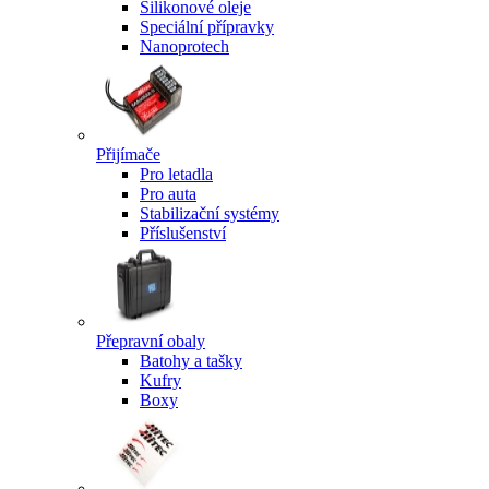
Silikonové oleje
Speciální přípravky
Nanoprotech
Přijímače
Pro letadla
Pro auta
Stabilizační systémy
Příslušenství
Přepravní obaly
Batohy a tašky
Kufry
Boxy