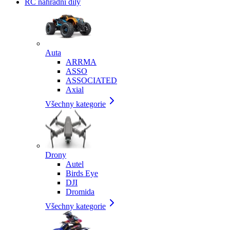
RC náhradní díly
Auta
ARRMA
ASSO
ASSOCIATED
Axial
Všechny kategorie
Drony
Autel
Birds Eye
DJI
Dromida
Všechny kategorie