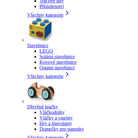
Traťové díly
Příslušenství
Všechny kategorie
Stavebnice
LEGO
Solární stavebnice
Kovové stavebnice
Ostatní stavebnice
Všechny kategorie
Dřevěné hračky
Vláčkodráhy
Vláčky a vagóny
Hry a hlavolamy
Domečky pro panenky
Všechny kategorie