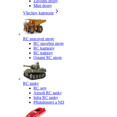
Závodní drony
Mini drony
Všechny kategorie
RC pracovní stroje
RC stavební stroje
RC kamiony
RC traktory
Ostatní RC stroje
RC tanky
RC sety
Airsoft RC tanky
Infra RC tanky
Příslušenství a ND