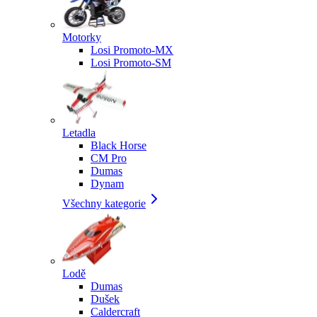
Motorky
Losi Promoto-MX
Losi Promoto-SM
Letadla
Black Horse
CM Pro
Dumas
Dynam
Všechny kategorie
Lodě
Dumas
Dušek
Caldercraft