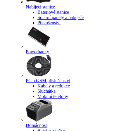
Nabíjecí stanice
Bateriové stanice
Solární panely a nabíječe
Příslušenství
Powerbanky
PC a GSM příslušenství
Kabely a redukce
Sluchátka
Mobilní telefony
Domácnost
Batohy a tašky