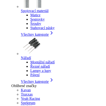
Spojovací materiál
Matice
Segrovky
Šrouby
Stahovací pásky
Všechny kategorie
Nářadí
Montážní nářadí
Řezné nářadí
Lampy a lupy
Pájení
Všechny kategorie
Oblíbené značky
Kavan
Traxxas
Yeah Racing
Spektrum