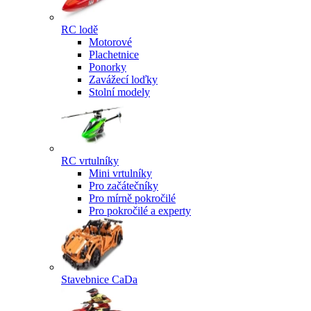
RC lodě
Motorové
Plachetnice
Ponorky
Zavážecí loďky
Stolní modely
RC vrtulníky
Mini vrtulníky
Pro začátečníky
Pro mírně pokročilé
Pro pokročilé a experty
Stavebnice CaDa