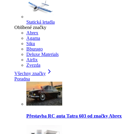
Statická letadla
Oblíbené značky
Abrex
Agama
Siku
Bburago
Deluxe Materials
Airfix
Zvezda
Všechny značky
Poradna
Přestavba RC auta Tatra 603 od značky Abrex