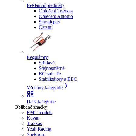
Reklamní předměty
Oblečení Traxxas
Oblečení Antonio
Samolepky
Ostatní
Regulátory
Střídavé
Stejnosměrné
RC spínače
Stabilizátory a BEC
Všechny kategorie
Další kategorie
Oblíbené značky
RMT models
Kavan
Traxxas
Yeah Racing
Spektrum