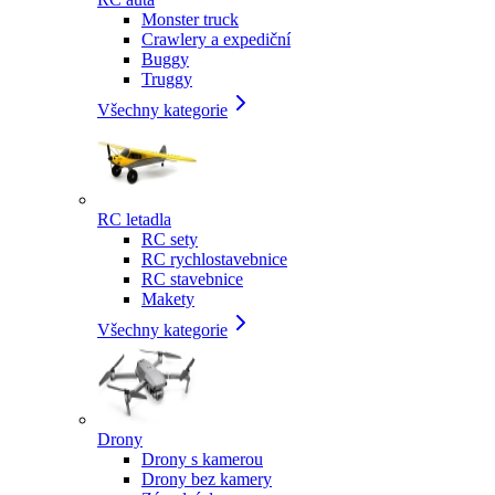
Monster truck
Crawlery a expediční
Buggy
Truggy
Všechny kategorie
RC letadla
RC sety
RC rychlostavebnice
RC stavebnice
Makety
Všechny kategorie
Drony
Drony s kamerou
Drony bez kamery