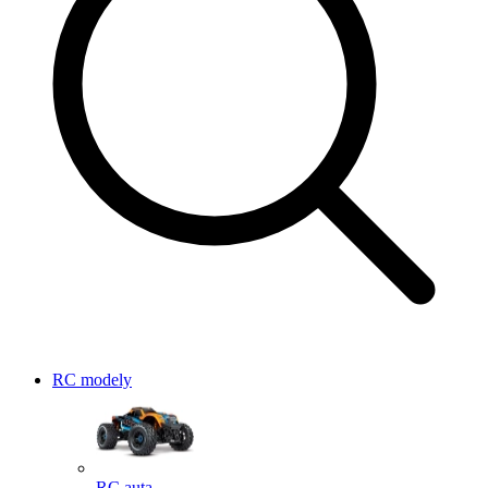
RC modely
RC auta