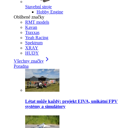
Stavební stroje
Hobby Engine
Oblíbené značky
RMT models
Kavan
Traxxas
Yeah Racing
Spektrum
XRAY
HUDY
Všechny značky
Poradna
Létat může každý: projekt EIVA, unikátní FPV
systémy a simulátory