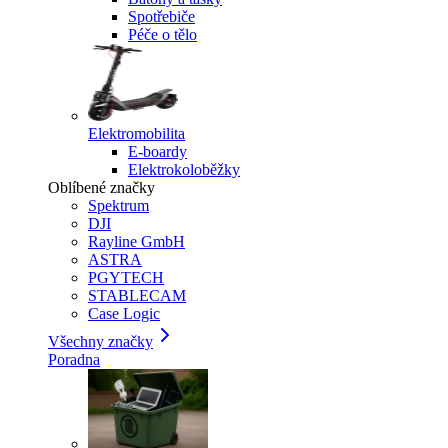
Spotřebiče
Péče o tělo
Elektromobilita
E-boardy
Elektrokoloběžky
Oblíbené značky
Spektrum
DJI
Rayline GmbH
ASTRA
PGYTECH
STABLECAM
Case Logic
Všechny značky
Poradna