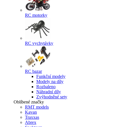
RC motorky
RC vychytávky
RC bazar
Funkční modely
Modely na díly
Rozbaleno
Náhradní díly
Zvýhodněné sety
Oblíbené značky
RMT models
Kavan
Traxxas
Abrex