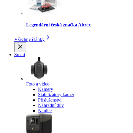
Legendární česká značka Abrex
Všechny články
Smart
Foto a video
Kamery
Stabilizátory kamer
Příslušenství
Náhradní díly
Nanlite