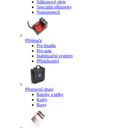
Silikonové oleje
Speciální přípravky
Nanoprotech
Přijímače
Pro letadla
Pro auta
Stabilizační systémy
Příslušenství
Přepravní obaly
Batohy a tašky
Kufry
Boxy