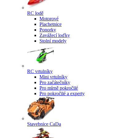
RC lodě
Motorové
Plachetnice
Ponorky
Zavážecí loďky
Stolní modely
RC vrtulníky
Mini vrtulníky
Pro začátečníky
Pro mírně pokročilé
Pro pokročilé a experty
Stavebnice CaDa