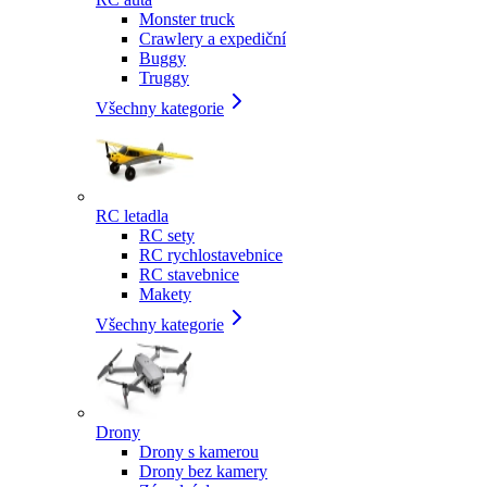
Monster truck
Crawlery a expediční
Buggy
Truggy
Všechny kategorie
RC letadla
RC sety
RC rychlostavebnice
RC stavebnice
Makety
Všechny kategorie
Drony
Drony s kamerou
Drony bez kamery