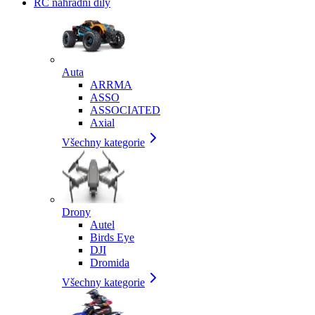
RC náhradní díly
Auta
ARRMA
ASSO
ASSOCIATED
Axial
Všechny kategorie
Drony
Autel
Birds Eye
DJI
Dromida
Všechny kategorie