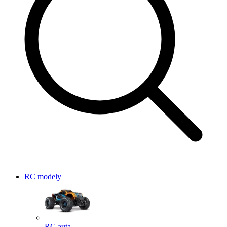
RC modely
RC auta