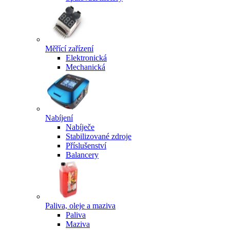
Měřící zařízení
Elektronická
Mechanická
Nabíjení
Nabíječe
Stabilizované zdroje
Příslušenství
Balancery
Paliva, oleje a maziva
Paliva
Maziva