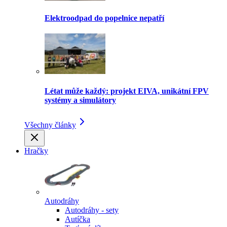
Elektroodpad do popelnice nepatří
Létat může každý: projekt EIVA, unikátní FPV
systémy a simulátory
Všechny články
Hračky
Autodráhy
Autodráhy - sety
Autíčka