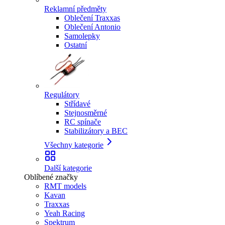
Reklamní předměty
Oblečení Traxxas
Oblečení Antonio
Samolepky
Ostatní
Regulátory
Střídavé
Stejnosměrné
RC spínače
Stabilizátory a BEC
Všechny kategorie
Další kategorie
Oblíbené značky
RMT models
Kavan
Traxxas
Yeah Racing
Spektrum