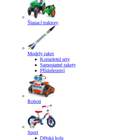
Šlapací traktory
Modely raket
Kompletní sety
Samostatné rakety
Příslušenství
Roboti
Sport
Dětská kola