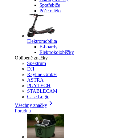
Spotřebiče
Péče o tělo
Elektromobilita
E-boardy
Elektrokoloběžky
Oblíbené značky
Spektrum
DJI
Rayline GmbH
ASTRA
PGYTECH
STABLECAM
Case Logic
Všechny značky
Poradna