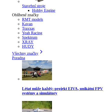
Stavební stroje
Hobby Engine
Oblíbené značky
RMT models
Kavan
Traxxas
Yeah Racing
Spektrum
XRAY
HUDY
Všechny značky
Poradna
Létat může každý: projekt EIVA, unikátní FPV
systémy a simulátory