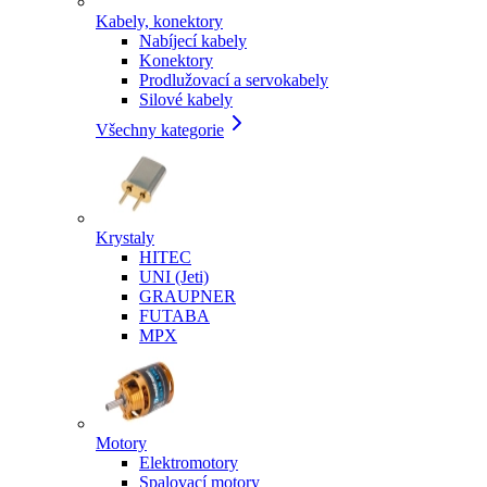
Kabely, konektory
Nabíjecí kabely
Konektory
Prodlužovací a servokabely
Silové kabely
Všechny kategorie
Krystaly
HITEC
UNI (Jeti)
GRAUPNER
FUTABA
MPX
Motory
Elektromotory
Spalovací motory