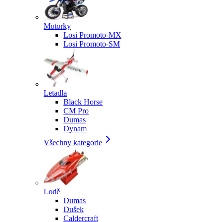
Motorky
Losi Promoto-MX
Losi Promoto-SM
Letadla
Black Horse
CM Pro
Dumas
Dynam
Všechny kategorie
Lodě
Dumas
Dušek
Caldercraft