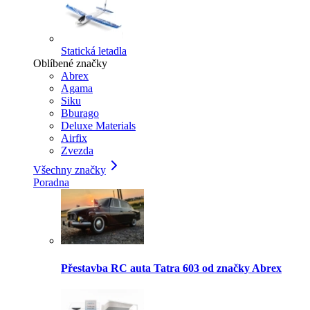
Statická letadla
Oblíbené značky
Abrex
Agama
Siku
Bburago
Deluxe Materials
Airfix
Zvezda
Všechny značky
Poradna
Přestavba RC auta Tatra 603 od značky Abrex