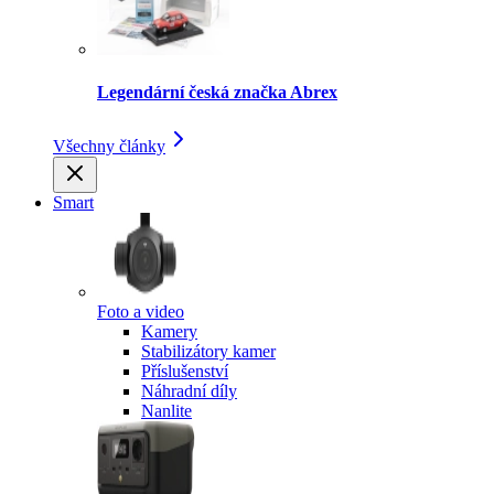
Legendární česká značka Abrex
Všechny články
Smart
Foto a video
Kamery
Stabilizátory kamer
Příslušenství
Náhradní díly
Nanlite