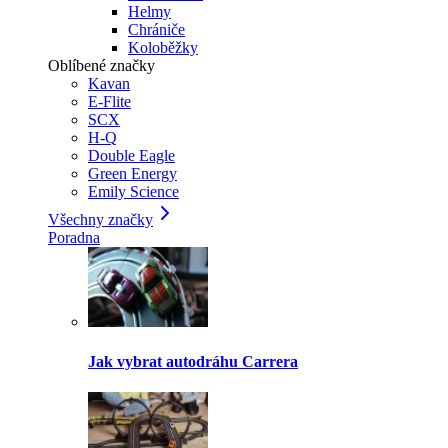
Helmy
Chrániče
Koloběžky
Oblíbené značky
Kavan
E-Flite
SCX
H-Q
Double Eagle
Green Energy
Emily Science
Všechny značky
Poradna
Jak vybrat autodráhu Carrera