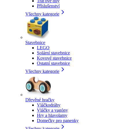
Traťové díly
Příslušenství
Všechny kategorie
Stavebnice
LEGO
Solární stavebnice
Kovové stavebnice
Ostatní stavebnice
Všechny kategorie
Dřevěné hračky
Vláčkodráhy
Vláčky a vagóny
Hry a hlavolamy
Domečky pro panenky
Všechny kategorie