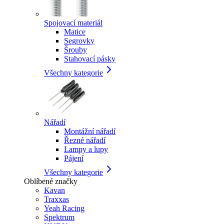
Spojovací materiál
Matice
Segrovky
Šrouby
Stahovací pásky
Všechny kategorie
Nářadí
Montážní nářadí
Řezné nářadí
Lampy a lupy
Pájení
Všechny kategorie
Oblíbené značky
Kavan
Traxxas
Yeah Racing
Spektrum