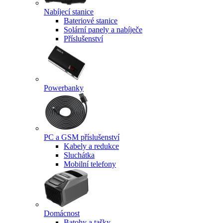
Nabíjecí stanice
Bateriové stanice
Solární panely a nabíječe
Příslušenství
Powerbanky
PC a GSM příslušenství
Kabely a redukce
Sluchátka
Mobilní telefony
Domácnost
Batohy a tašky