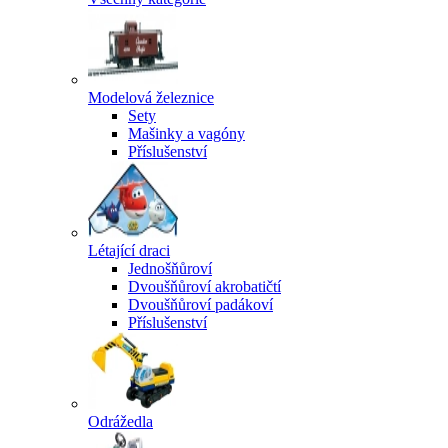
Modelová železnice
Sety
Mašinky a vagóny
Příslušenství
Létající draci
Jednošňůroví
Dvoušňůroví akrobatičtí
Dvoušňůroví padákoví
Příslušenství
Odrážedla