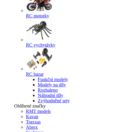
RC motorky
RC vychytávky
RC bazar
Funkční modely
Modely na díly
Rozbaleno
Náhradní díly
Zvýhodněné sety
Oblíbené značky
RMT models
Kavan
Traxxas
Abrex