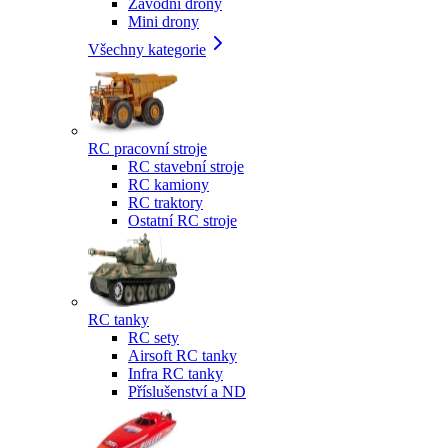
Závodní drony
Mini drony
Všechny kategorie
RC pracovní stroje
RC stavební stroje
RC kamiony
RC traktory
Ostatní RC stroje
RC tanky
RC sety
Airsoft RC tanky
Infra RC tanky
Příslušenství a ND