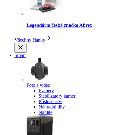
Legendární česká značka Abrex
Všechny články
Smart
Foto a video
Kamery
Stabilizátory kamer
Příslušenství
Náhradní díly
Nanlite