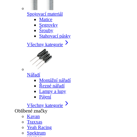
Spojovací materiál
Matice
Segrovky
Šrouby
Stahovací pásky
Všechny kategorie
Nářadí
Montážní nářadí
Řezné nářadí
Lampy a lupy
Pájení
Všechny kategorie
Oblíbené značky
Kavan
Traxxas
Yeah Racing
Spektrum