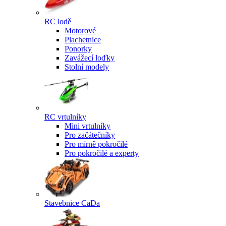
RC lodě
Motorové
Plachetnice
Ponorky
Zavážecí loďky
Stolní modely
RC vrtulníky
Mini vrtulníky
Pro začátečníky
Pro mírně pokročilé
Pro pokročilé a experty
Stavebnice CaDa