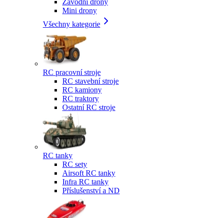
Závodní drony
Mini drony
Všechny kategorie
RC pracovní stroje
RC stavební stroje
RC kamiony
RC traktory
Ostatní RC stroje
RC tanky
RC sety
Airsoft RC tanky
Infra RC tanky
Příslušenství a ND