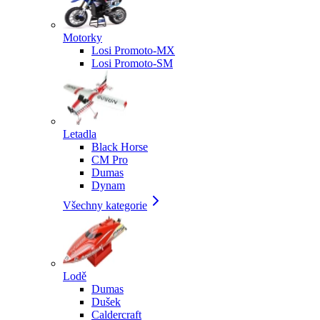
Motorky
Losi Promoto-MX
Losi Promoto-SM
Letadla
Black Horse
CM Pro
Dumas
Dynam
Všechny kategorie
Lodě
Dumas
Dušek
Caldercraft