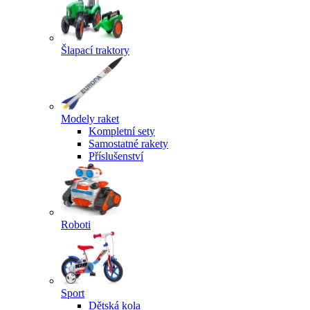
Šlapací traktory
Modely raket
Kompletní sety
Samostatné rakety
Příslušenství
Roboti
Sport
Dětská kola