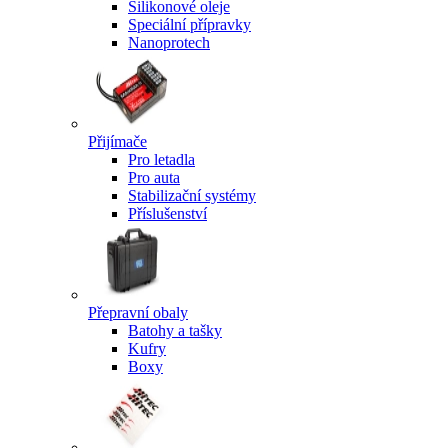
Silikonové oleje
Speciální přípravky
Nanoprotech
Přijímače
Pro letadla
Pro auta
Stabilizační systémy
Příslušenství
Přepravní obaly
Batohy a tašky
Kufry
Boxy