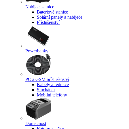
Nabíjecí stanice
Bateriové stanice
Solární panely a nabíječe
Příslušenství
Powerbanky
PC a GSM příslušenství
Kabely a redukce
Sluchátka
Mobilní telefony
Domácnost
Batohy a tašky