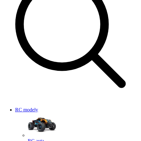
RC modely
RC auta