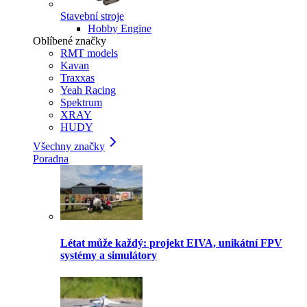
Stavební stroje
Hobby Engine
Oblíbené značky
RMT models
Kavan
Traxxas
Yeah Racing
Spektrum
XRAY
HUDY
Všechny značky
Poradna
Létat může každý: projekt EIVA, unikátní FPV
systémy a simulátory