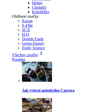
Helmy
Chrániče
Koloběžky
Oblíbené značky
Kavan
E-Flite
SCX
H-Q
Double Eagle
Green Energy
Emily Science
Všechny značky
Poradna
Jak vybrat autodráhu Carrera