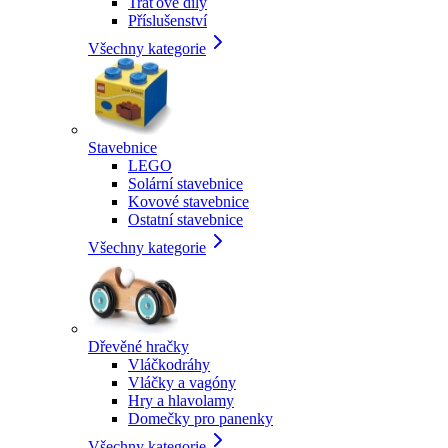
Traťové díly
Příslušenství
Všechny kategorie
Stavebnice
LEGO
Solární stavebnice
Kovové stavebnice
Ostatní stavebnice
Všechny kategorie
Dřevěné hračky
Vláčkodráhy
Vláčky a vagóny
Hry a hlavolamy
Domečky pro panenky
Všechny kategorie