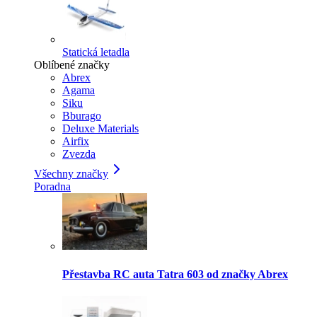
Statická letadla
Oblíbené značky
Abrex
Agama
Siku
Bburago
Deluxe Materials
Airfix
Zvezda
Všechny značky
Poradna
Přestavba RC auta Tatra 603 od značky Abrex