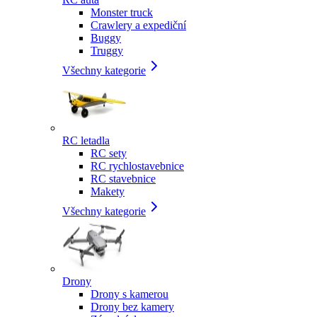
Monster truck
Crawlery a expediční
Buggy
Truggy
Všechny kategorie
RC letadla
RC sety
RC rychlostavebnice
RC stavebnice
Makety
Všechny kategorie
Drony
Drony s kamerou
Drony bez kamery