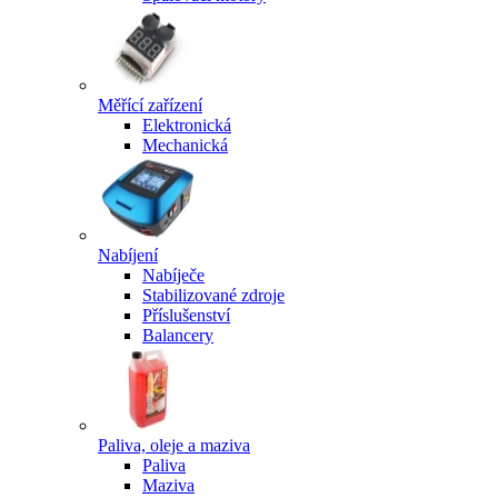
Měřící zařízení
Elektronická
Mechanická
Nabíjení
Nabíječe
Stabilizované zdroje
Příslušenství
Balancery
Paliva, oleje a maziva
Paliva
Maziva