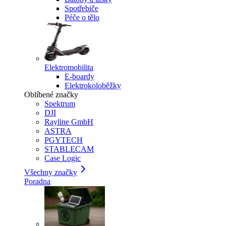
Spotřebiče
Péče o tělo
Elektromobilita
E-boardy
Elektrokoloběžky
Oblíbené značky
Spektrum
DJI
Rayline GmbH
ASTRA
PGYTECH
STABLECAM
Case Logic
Všechny značky
Poradna