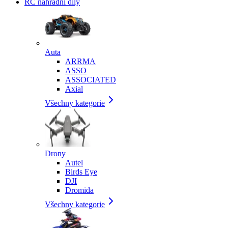
RC náhradní díly
Auta
ARRMA
ASSO
ASSOCIATED
Axial
Všechny kategorie
Drony
Autel
Birds Eye
DJI
Dromida
Všechny kategorie