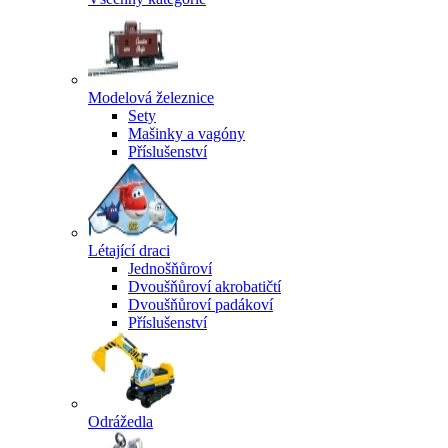
Modelová železnice
Sety
Mašinky a vagóny
Příslušenství
Létající draci
Jednošňůroví
Dvoušňůroví akrobatičtí
Dvoušňůroví padákoví
Příslušenství
Odrážedla