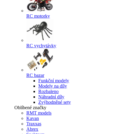
RC motorky
RC vychytávky
RC bazar
Funkční modely
Modely na díly
Rozbaleno
Náhradní díly
Zvýhodněné sety
Oblíbené značky
RMT models
Kavan
Traxxas
Abrex