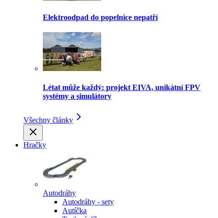
Elektroodpad do popelnice nepatří
Létat může každý: projekt EIVA, unikátní FPV
systémy a simulátory
Všechny články
Hračky
Autodráhy
Autodráhy - sety
Autíčka