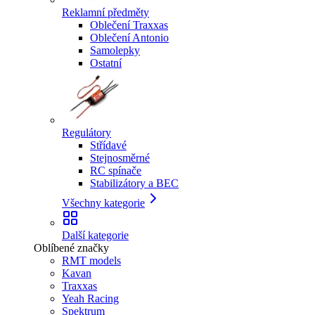
Reklamní předměty
Oblečení Traxxas
Oblečení Antonio
Samolepky
Ostatní
Regulátory
Střídavé
Stejnosměrné
RC spínače
Stabilizátory a BEC
Všechny kategorie
Další kategorie
Oblíbené značky
RMT models
Kavan
Traxxas
Yeah Racing
Spektrum