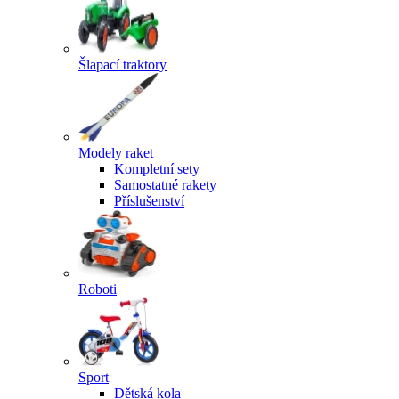
Šlapací traktory
Modely raket
Kompletní sety
Samostatné rakety
Příslušenství
Roboti
Sport
Dětská kola