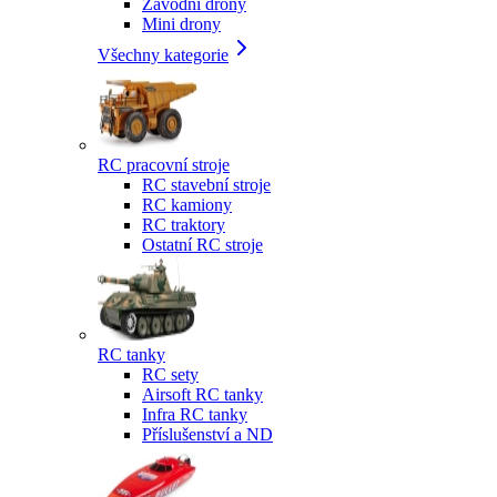
Závodní drony
Mini drony
Všechny kategorie
RC pracovní stroje
RC stavební stroje
RC kamiony
RC traktory
Ostatní RC stroje
RC tanky
RC sety
Airsoft RC tanky
Infra RC tanky
Příslušenství a ND