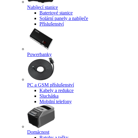
Nabíjecí stanice
Bateriové stanice
Solární panely a nabíječe
Příslušenství
Powerbanky
PC a GSM příslušenství
Kabely a redukce
Sluchátka
Mobilní telefony
Domácnost
Batohy a tašky