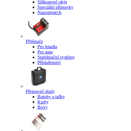
Silikonové oleje
Speciální přípravky
Nanoprotech
Přijímače
Pro letadla
Pro auta
Stabilizační systémy
Příslušenství
Přepravní obaly
Batohy a tašky
Kufry
Boxy