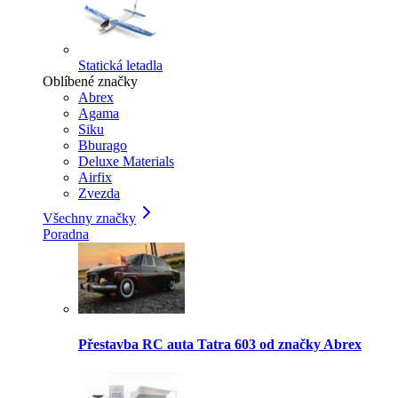
Statická letadla
Oblíbené značky
Abrex
Agama
Siku
Bburago
Deluxe Materials
Airfix
Zvezda
Všechny značky
Poradna
Přestavba RC auta Tatra 603 od značky Abrex