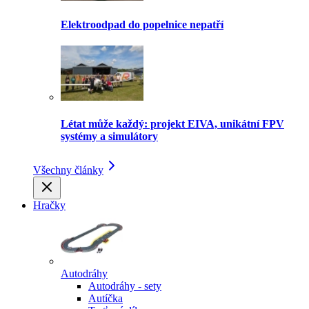
Elektroodpad do popelnice nepatří
Létat může každý: projekt EIVA, unikátní FPV
systémy a simulátory
Všechny články
Hračky
Autodráhy
Autodráhy - sety
Autíčka