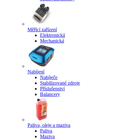
Měřící zařízení
Elektronická
Mechanická
Nabíjení
Nabíječe
Stabilizované zdroje
Příslušenství
Balancery
Paliva, oleje a maziva
Paliva
Maziva