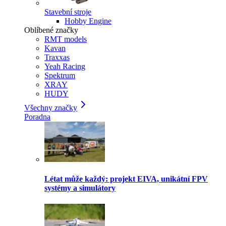
Stavební stroje
Hobby Engine
Oblíbené značky
RMT models
Kavan
Traxxas
Yeah Racing
Spektrum
XRAY
HUDY
Všechny značky
Poradna
Létat může každý: projekt EIVA, unikátní FPV
systémy a simulátory