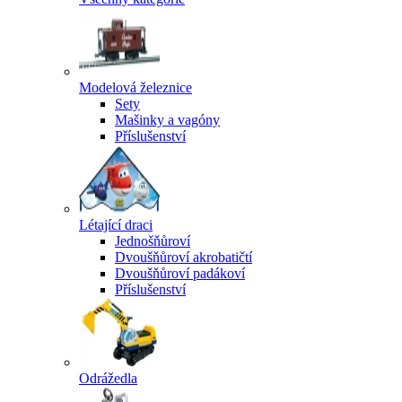
Modelová železnice
Sety
Mašinky a vagóny
Příslušenství
Létající draci
Jednošňůroví
Dvoušňůroví akrobatičtí
Dvoušňůroví padákoví
Příslušenství
Odrážedla