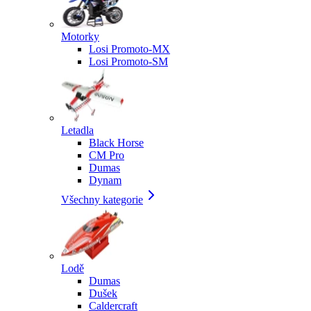
Motorky
Losi Promoto-MX
Losi Promoto-SM
Letadla
Black Horse
CM Pro
Dumas
Dynam
Všechny kategorie
Lodě
Dumas
Dušek
Caldercraft