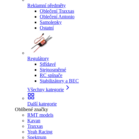
Reklamní předměty
Oblečení Traxxas
Oblečení Antonio
Samolepky
Ostatní
Regulátory
Střídavé
Stejnosměrné
RC spínače
Stabilizátory a BEC
Všechny kategorie
Další kategorie
Oblíbené značky
RMT models
Kavan
Traxxas
Yeah Racing
Spektrum