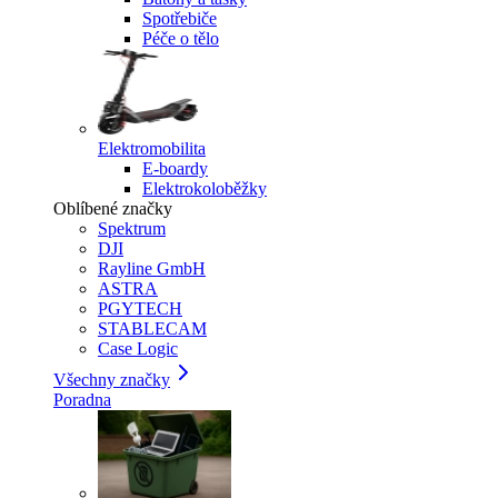
Spotřebiče
Péče o tělo
Elektromobilita
E-boardy
Elektrokoloběžky
Oblíbené značky
Spektrum
DJI
Rayline GmbH
ASTRA
PGYTECH
STABLECAM
Case Logic
Všechny značky
Poradna