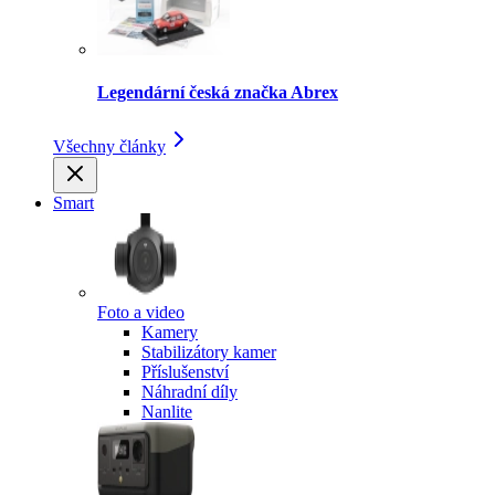
Legendární česká značka Abrex
Všechny články
Smart
Foto a video
Kamery
Stabilizátory kamer
Příslušenství
Náhradní díly
Nanlite