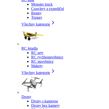
Monster truck
Crawlery a expediční
Buggy
Truggy
Všechny kategorie
RC letadla
RC sety
RC rychlostavebnice
RC stavebnice
Makety
Všechny kategorie
Drony
Drony s kamerou
Drony bez kamery