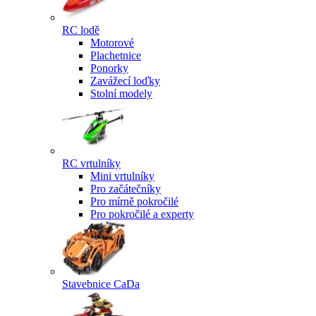
RC lodě
Motorové
Plachetnice
Ponorky
Zavážecí loďky
Stolní modely
RC vrtulníky
Mini vrtulníky
Pro začátečníky
Pro mírně pokročilé
Pro pokročilé a experty
Stavebnice CaDa