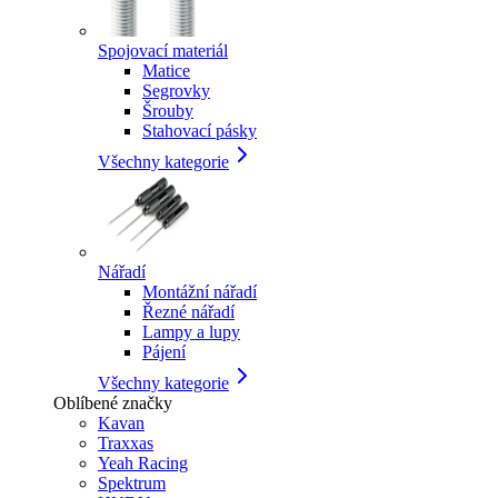
Spojovací materiál
Matice
Segrovky
Šrouby
Stahovací pásky
Všechny kategorie
Nářadí
Montážní nářadí
Řezné nářadí
Lampy a lupy
Pájení
Všechny kategorie
Oblíbené značky
Kavan
Traxxas
Yeah Racing
Spektrum