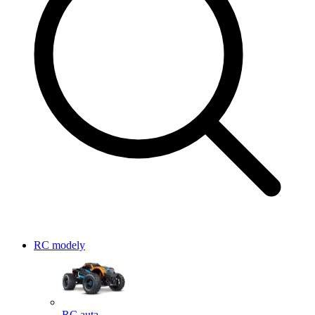
RC modely
RC auta