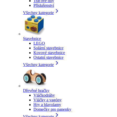
Traťové díly
Příslušenství
Všechny kategorie
Stavebnice
LEGO
Solární stavebnice
Kovové stavebnice
Ostatní stavebnice
Všechny kategorie
Dřevěné hračky
Vláčkodráhy
Vláčky a vagóny
Hry a hlavolamy
Domečky pro panenky
Všechny kategorie