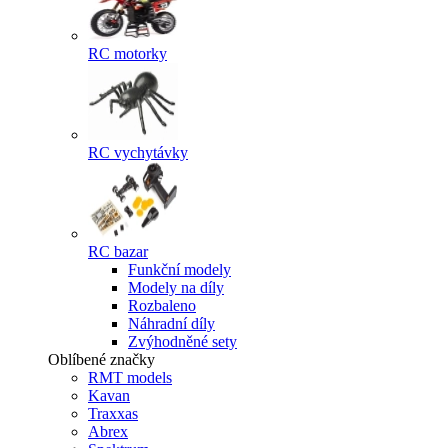
RC motorky
RC vychytávky
RC bazar
Funkční modely
Modely na díly
Rozbaleno
Náhradní díly
Zvýhodněné sety
Oblíbené značky
RMT models
Kavan
Traxxas
Abrex