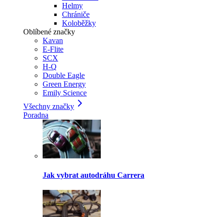
Helmy
Chrániče
Koloběžky
Oblíbené značky
Kavan
E-Flite
SCX
H-Q
Double Eagle
Green Energy
Emily Science
Všechny značky
Poradna
Jak vybrat autodráhu Carrera