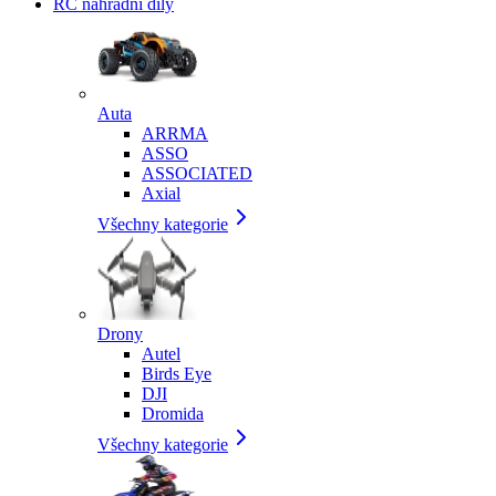
RC náhradní díly
Auta
ARRMA
ASSO
ASSOCIATED
Axial
Všechny kategorie
Drony
Autel
Birds Eye
DJI
Dromida
Všechny kategorie