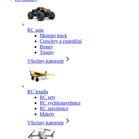
RC auta
Monster truck
Crawlery a expediční
Buggy
Truggy
Všechny kategorie
RC letadla
RC sety
RC rychlostavebnice
RC stavebnice
Makety
Všechny kategorie