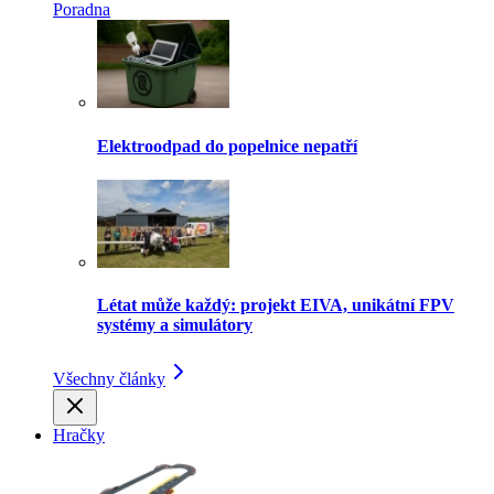
Poradna
Elektroodpad do popelnice nepatří
Létat může každý: projekt EIVA, unikátní FPV
systémy a simulátory
Všechny články
Hračky