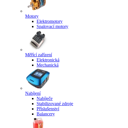
Motory
Elektromotory
Spalovací motory
Měřící zařízení
Elektronická
Mechanická
Nabíjení
Nabíječe
Stabilizované zdroje
Příslušenství
Balancery