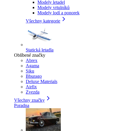
Modely letadel
Modely vrtulníků
Modely lodí a ponorek
Všechny kategorie
Statická letadla
Oblíbené značky
Abrex
Agama
Siku
Bburago
Deluxe Materials
Airfix
Zvezda
Všechny značky
Poradna