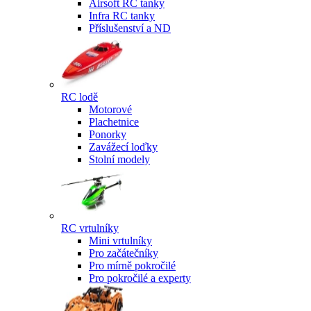
Airsoft RC tanky
Infra RC tanky
Příslušenství a ND
RC lodě
Motorové
Plachetnice
Ponorky
Zavážecí loďky
Stolní modely
RC vrtulníky
Mini vrtulníky
Pro začátečníky
Pro mírně pokročilé
Pro pokročilé a experty