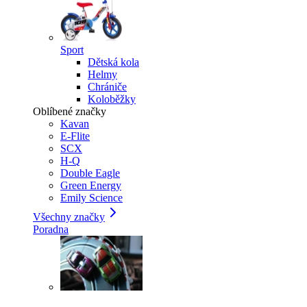
Sport
Dětská kola
Helmy
Chrániče
Koloběžky
Oblíbené značky
Kavan
E-Flite
SCX
H-Q
Double Eagle
Green Energy
Emily Science
Všechny značky
Poradna