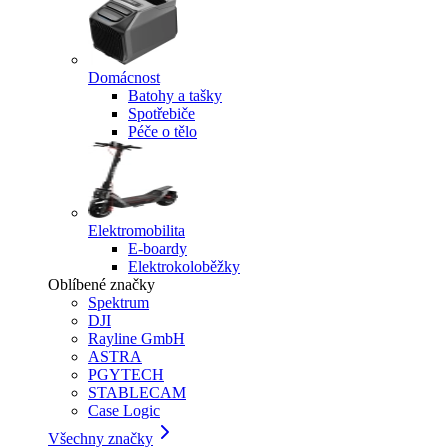
Domácnost
Batohy a tašky
Spotřebiče
Péče o tělo
Elektromobilita
E-boardy
Elektrokoloběžky
Oblíbené značky
Spektrum
DJI
Rayline GmbH
ASTRA
PGYTECH
STABLECAM
Case Logic
Všechny značky