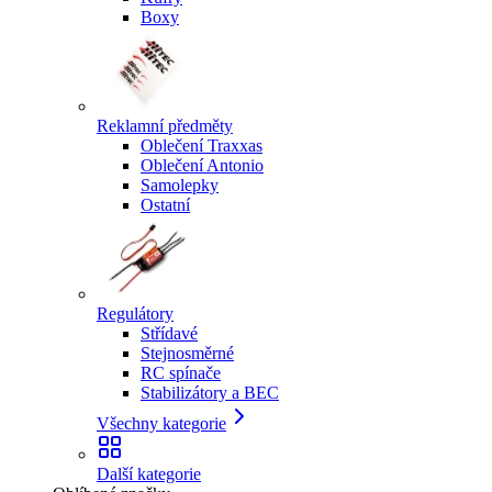
Boxy
Reklamní předměty
Oblečení Traxxas
Oblečení Antonio
Samolepky
Ostatní
Regulátory
Střídavé
Stejnosměrné
RC spínače
Stabilizátory a BEC
Všechny kategorie
Další kategorie