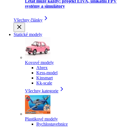
Létat může každý: projekt EIVA, unikátní FPV
systémy a simulátory
Všechny články
Statické modely
Kovové modely
Abrex
Kess-model
Kinsmart
Kk-scale
Všechny kategorie
Plastikové modely
Rychlostavebnice