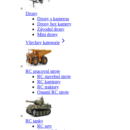
Drony
Drony s kamerou
Drony bez kamery
Závodní drony
Mini drony
Všechny kategorie
RC pracovní stroje
RC stavební stroje
RC kamiony
RC traktory
Ostatní RC stroje
RC tanky
RC sety