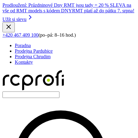
Prodloužení
:
Prázdninové Dny RMT jsou tady = 20 % SLEVA na
vše od RMT models s kódem DNYRMT platí až do pátku 7. srpna!
Užít si slevu
+420 467 409 100
(
po–pá: 8–16 hod.
)
Poradna
Prodejna Pardubice
Prodejna Chrudim
Kontakty