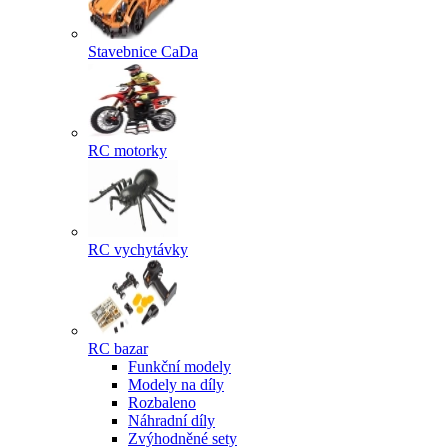
Stavebnice CaDa
RC motorky
RC vychytávky
RC bazar
Funkční modely
Modely na díly
Rozbaleno
Náhradní díly
Zvýhodněné sety