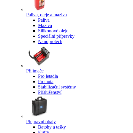
Paliva, oleje a maziva
Paliva
Maziva
Silikonové oleje
Speciální přípravky
Nanoprotech
Přijímače
Pro letadla
Pro auta
Stabilizační systémy
Příslušenství
Přepravní obaly
Batohy a tašky
Kufry