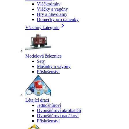
Vláčkodráhy
Vláčky a vagóny
Hry a hlavolamy
Domečky pro panenky
Všechny kategorie
Modelová železnice
Sety
Mašinky a vagóny
Příslušenství
Létající draci
Jednošňůroví
Dvoušňůroví akrobatičtí
Dvoušňůroví padákoví
Příslušenství