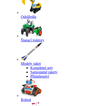
Odrážedla
Šlapací traktory
Modely raket
Kompletní sety
Samostatné rakety
Příslušenství
Roboti