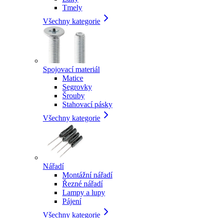
Tmely
Všechny kategorie
Spojovací materiál
Matice
Segrovky
Šrouby
Stahovací pásky
Všechny kategorie
Nářadí
Montážní nářadí
Řezné nářadí
Lampy a lupy
Pájení
Všechny kategorie