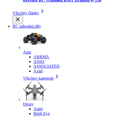
Recenze RC vrtulníku RMT DragonFly 250
Všechny články
RC náhradní díly
Auta
ARRMA
ASSO
ASSOCIATED
Axial
Všechny kategorie
Drony
Autel
Birds Eye