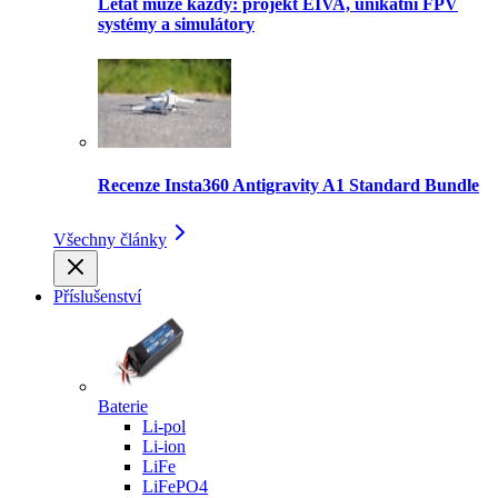
Létat může každý: projekt EIVA, unikátní FPV
systémy a simulátory
Recenze Insta360 Antigravity A1 Standard Bundle
Všechny články
Příslušenství
Baterie
Li-pol
Li-ion
LiFe
LiFePO4