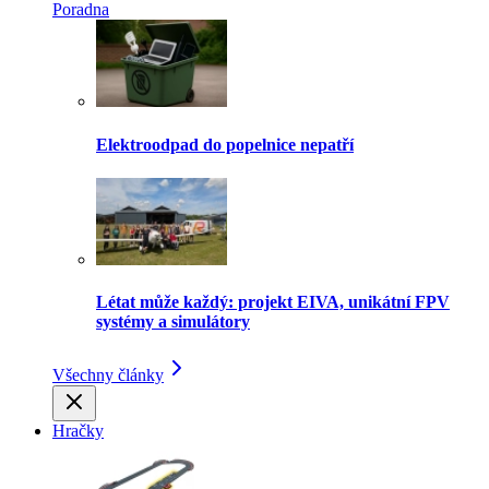
Poradna
Elektroodpad do popelnice nepatří
Létat může každý: projekt EIVA, unikátní FPV
systémy a simulátory
Všechny články
Hračky