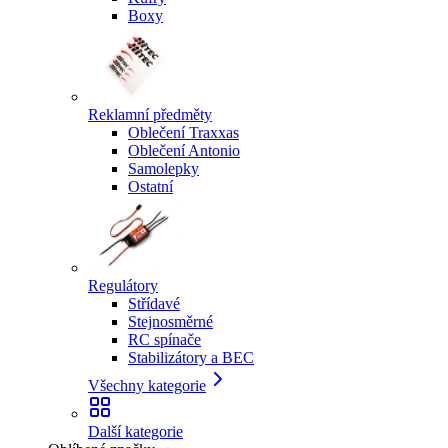
Boxy
Reklamní předměty
Oblečení Traxxas
Oblečení Antonio
Samolepky
Ostatní
Regulátory
Střídavé
Stejnosměrné
RC spínače
Stabilizátory a BEC
Všechny kategorie
Další kategorie