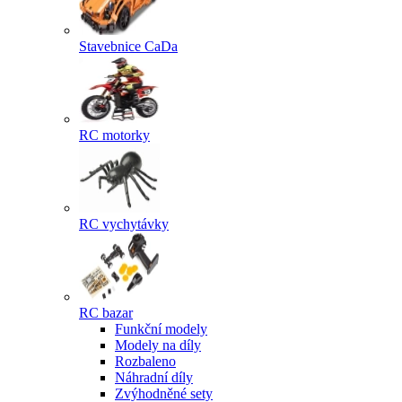
Stavebnice CaDa
RC motorky
RC vychytávky
RC bazar
Funkční modely
Modely na díly
Rozbaleno
Náhradní díly
Zvýhodněné sety