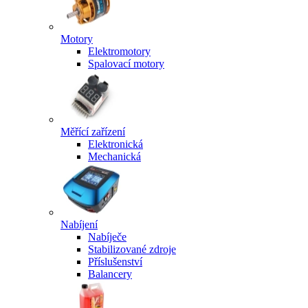
Motory
Elektromotory
Spalovací motory
Měřící zařízení
Elektronická
Mechanická
Nabíjení
Nabíječe
Stabilizované zdroje
Příslušenství
Balancery