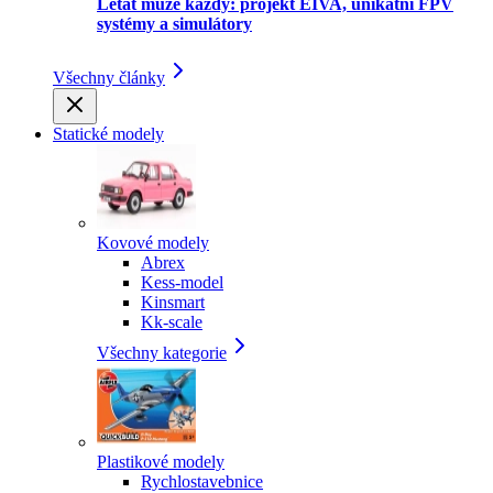
Létat může každý: projekt EIVA, unikátní FPV
systémy a simulátory
Všechny články
Statické modely
Kovové modely
Abrex
Kess-model
Kinsmart
Kk-scale
Všechny kategorie
Plastikové modely
Rychlostavebnice