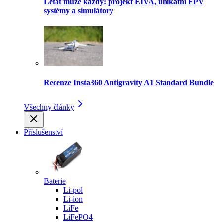
Létat může každý: projekt EIVA, unikátní FPV
systémy a simulátory
Recenze Insta360 Antigravity A1 Standard Bundle
Všechny články
Příslušenství
Baterie
Li-pol
Li-ion
LiFe
LiFePO4