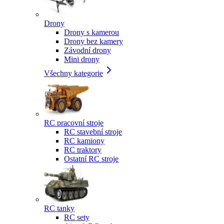
Drony
Drony s kamerou
Drony bez kamery
Závodní drony
Mini drony
Všechny kategorie
RC pracovní stroje
RC stavební stroje
RC kamiony
RC traktory
Ostatní RC stroje
RC tanky
RC sety