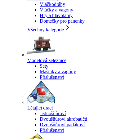
Vláčkodráhy
Vláčky a vagóny
Hry a hlavolamy
Domečky pro panenky
Všechny kategorie
Modelová železnice
Sety
Mašinky a vagóny
Příslušenství
Létající draci
Jednošňůroví
Dvoušňůroví akrobatičtí
Dvoušňůroví padákoví
Příslušenství