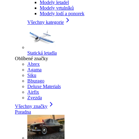
Modely letadel
Modely vrtulníků
Modely lodí a ponorek
Všechny kategorie
Statická letadla
Oblíbené značky
Abrex
Agama
Siku
Bburago
Deluxe Materials
Airfix
Zvezda
Všechny značky
Poradna