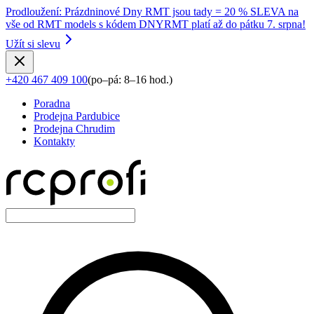
Prodloužení
:
Prázdninové Dny RMT jsou tady = 20 % SLEVA na
vše od RMT models s kódem DNYRMT platí až do pátku 7. srpna!
Užít si slevu
+420 467 409 100
(
po–pá: 8–16 hod.
)
Poradna
Prodejna Pardubice
Prodejna Chrudim
Kontakty