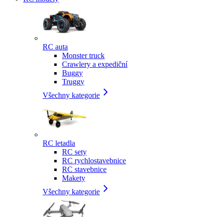
RC auta
Monster truck
Crawlery a expediční
Buggy
Truggy
Všechny kategorie
RC letadla
RC sety
RC rychlostavebnice
RC stavebnice
Makety
Všechny kategorie