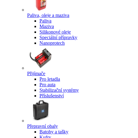
Paliva, oleje a maziva
Paliva
Maziva
Silikonové oleje
Speciální přípravky
Nanoprotech
Přijímače
Pro letadla
Pro auta
Stabilizační systémy
Příslušenství
Přepravní obaly
Batohy a tašky
Kufry