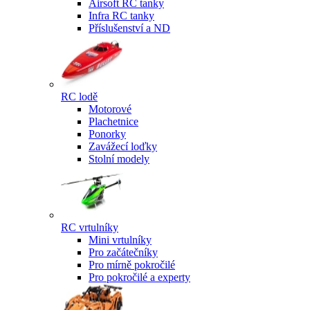
Airsoft RC tanky
Infra RC tanky
Příslušenství a ND
RC lodě
Motorové
Plachetnice
Ponorky
Zavážecí loďky
Stolní modely
RC vrtulníky
Mini vrtulníky
Pro začátečníky
Pro mírně pokročilé
Pro pokročilé a experty