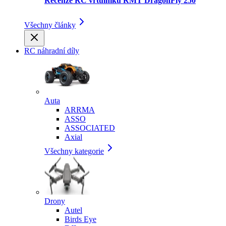
Recenze RC vrtulníku RMT DragonFly 250
Všechny články
RC náhradní díly
Auta
ARRMA
ASSO
ASSOCIATED
Axial
Všechny kategorie
Drony
Autel
Birds Eye