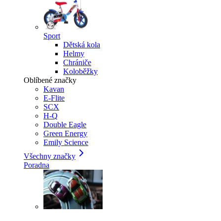
Sport
Dětská kola
Helmy
Chrániče
Koloběžky
Oblíbené značky
Kavan
E-Flite
SCX
H-Q
Double Eagle
Green Energy
Emily Science
Všechny značky
Poradna