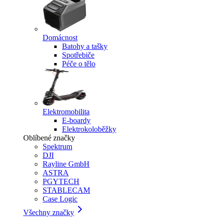
Domácnost
Batohy a tašky
Spotřebiče
Péče o tělo
Elektromobilita
E-boardy
Elektrokoloběžky
Oblíbené značky
Spektrum
DJI
Rayline GmbH
ASTRA
PGYTECH
STABLECAM
Case Logic
Všechny značky