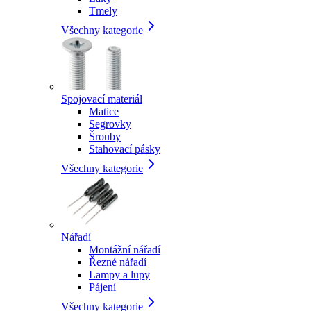
Tmely
Všechny kategorie
Spojovací materiál
Matice
Segrovky
Šrouby
Stahovací pásky
Všechny kategorie
Nářadí
Montážní nářadí
Řezné nářadí
Lampy a lupy
Pájení
Všechny kategorie