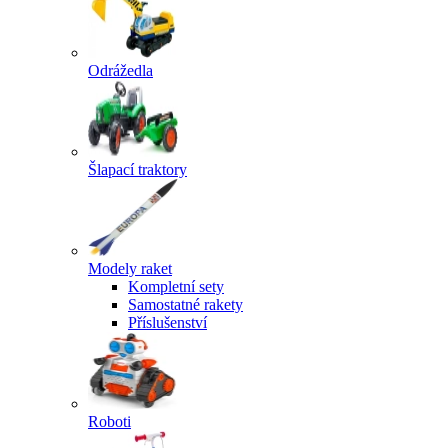
Odrážedla
Šlapací traktory
Modely raket
Kompletní sety
Samostatné rakety
Příslušenství
Roboti