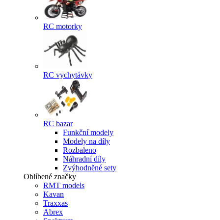
RC motorky
RC vychytávky
RC bazar
Funkční modely
Modely na díly
Rozbaleno
Náhradní díly
Zvýhodněné sety
Oblíbené značky
RMT models
Kavan
Traxxas
Abrex