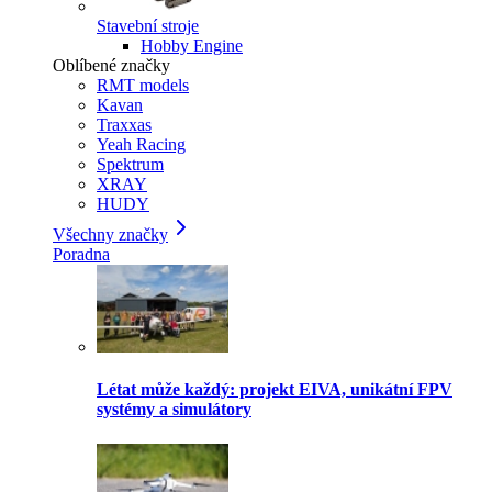
Stavební stroje
Hobby Engine
Oblíbené značky
RMT models
Kavan
Traxxas
Yeah Racing
Spektrum
XRAY
HUDY
Všechny značky
Poradna
Létat může každý: projekt EIVA, unikátní FPV
systémy a simulátory