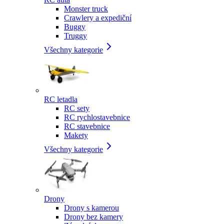
Monster truck
Crawlery a expediční
Buggy
Truggy
Všechny kategorie
RC letadla
RC sety
RC rychlostavebnice
RC stavebnice
Makety
Všechny kategorie
Drony
Drony s kamerou
Drony bez kamery