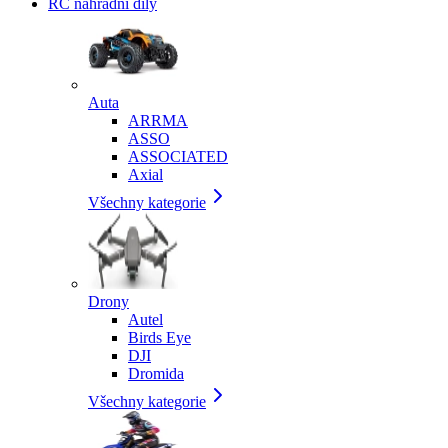
RC náhradní díly
Auta
ARRMA
ASSO
ASSOCIATED
Axial
Všechny kategorie
Drony
Autel
Birds Eye
DJI
Dromida
Všechny kategorie