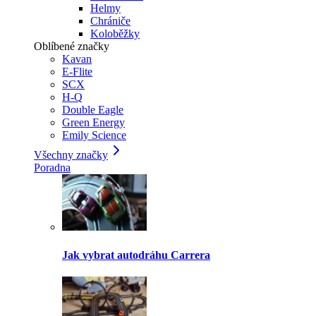
Helmy
Chrániče
Koloběžky
Oblíbené značky
Kavan
E-Flite
SCX
H-Q
Double Eagle
Green Energy
Emily Science
Všechny značky
Poradna
Jak vybrat autodráhu Carrera