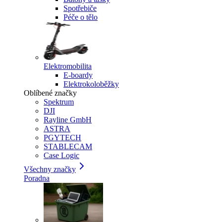
Spotřebiče
Péče o tělo
Elektromobilita
E-boardy
Elektrokoloběžky
Oblíbené značky
Spektrum
DJI
Rayline GmbH
ASTRA
PGYTECH
STABLECAM
Case Logic
Všechny značky
Poradna