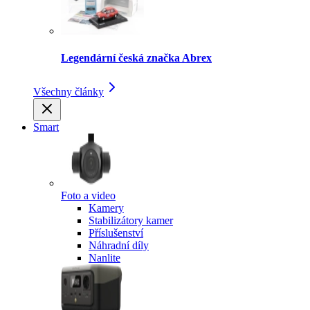
Legendární česká značka Abrex
Všechny články
Smart
Foto a video
Kamery
Stabilizátory kamer
Příslušenství
Náhradní díly
Nanlite