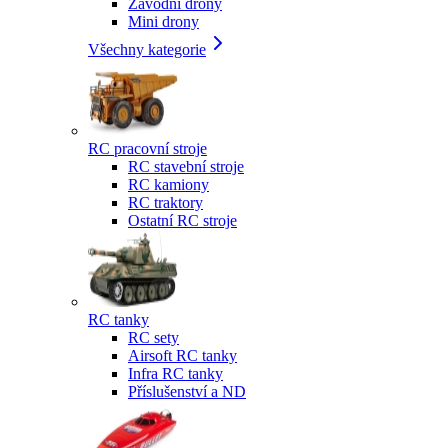
Závodní drony
Mini drony
Všechny kategorie
RC pracovní stroje
RC stavební stroje
RC kamiony
RC traktory
Ostatní RC stroje
RC tanky
RC sety
Airsoft RC tanky
Infra RC tanky
Příslušenství a ND