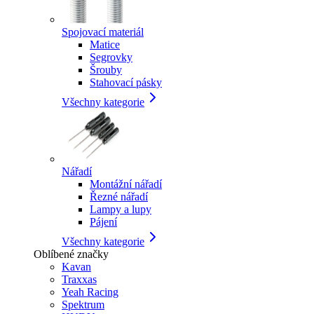
Spojovací materiál
Matice
Segrovky
Šrouby
Stahovací pásky
Všechny kategorie
Nářadí
Montážní nářadí
Řezné nářadí
Lampy a lupy
Pájení
Všechny kategorie
Oblíbené značky
Kavan
Traxxas
Yeah Racing
Spektrum