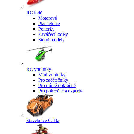
RC lodě
Motorové
Plachetnice
Ponorky
Zavážecí loďky
Stolní modely
RC vrtulníky
Mini vrtulníky
Pro začátečníky
Pro mírně pokročilé
Pro pokročilé a experty
Stavebnice CaDa