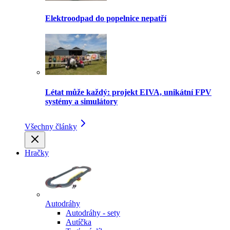
Elektroodpad do popelnice nepatří
Létat může každý: projekt EIVA, unikátní FPV
systémy a simulátory
Všechny články
Hračky
Autodráhy
Autodráhy - sety
Autíčka