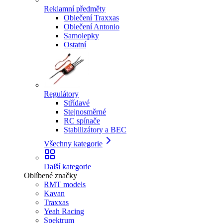
Reklamní předměty
Oblečení Traxxas
Oblečení Antonio
Samolepky
Ostatní
Regulátory
Střídavé
Stejnosměrné
RC spínače
Stabilizátory a BEC
Všechny kategorie
Další kategorie
Oblíbené značky
RMT models
Kavan
Traxxas
Yeah Racing
Spektrum