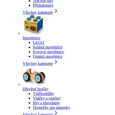
Traťové díly
Příslušenství
Všechny kategorie
Stavebnice
LEGO
Solární stavebnice
Kovové stavebnice
Ostatní stavebnice
Všechny kategorie
Dřevěné hračky
Vláčkodráhy
Vláčky a vagóny
Hry a hlavolamy
Domečky pro panenky
Všechny kategorie