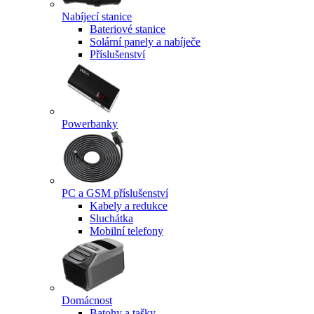
Nabíjecí stanice
Bateriové stanice
Solární panely a nabíječe
Příslušenství
Powerbanky
PC a GSM příslušenství
Kabely a redukce
Sluchátka
Mobilní telefony
Domácnost
Batohy a tašky