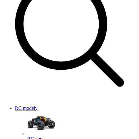
RC modely
RC auta