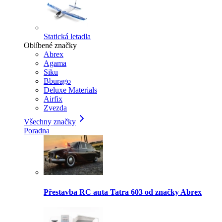
Statická letadla
Oblíbené značky
Abrex
Agama
Siku
Bburago
Deluxe Materials
Airfix
Zvezda
Všechny značky
Poradna
Přestavba RC auta Tatra 603 od značky Abrex