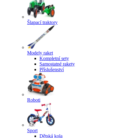
Šlapací traktory
Modely raket
Kompletní sety
Samostatné rakety
Příslušenství
Roboti
Sport
Dětská kola