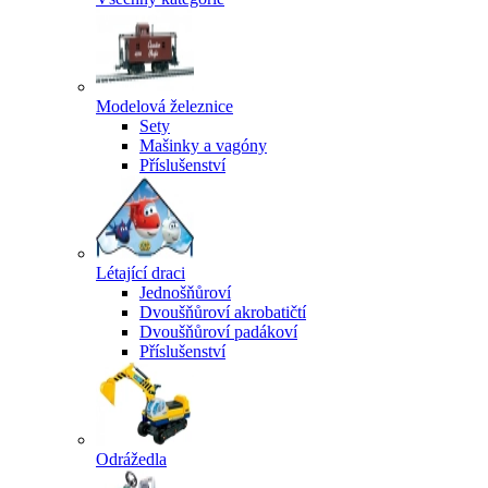
Modelová železnice
Sety
Mašinky a vagóny
Příslušenství
Létající draci
Jednošňůroví
Dvoušňůroví akrobatičtí
Dvoušňůroví padákoví
Příslušenství
Odrážedla