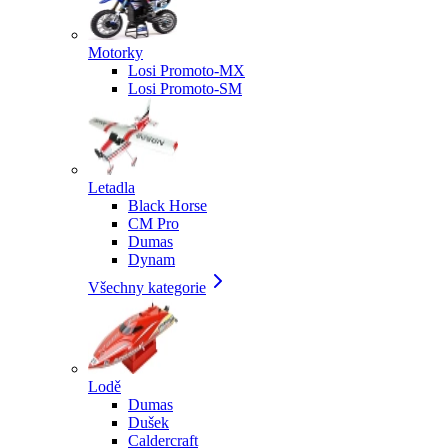
Motorky
Losi Promoto-MX
Losi Promoto-SM
Letadla
Black Horse
CM Pro
Dumas
Dynam
Všechny kategorie
Lodě
Dumas
Dušek
Caldercraft