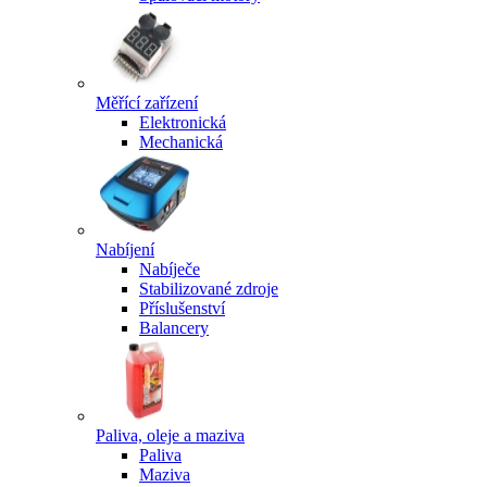
Měřící zařízení
Elektronická
Mechanická
Nabíjení
Nabíječe
Stabilizované zdroje
Příslušenství
Balancery
Paliva, oleje a maziva
Paliva
Maziva