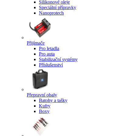
Silikonové oleje
Speciální přípravky
Nanoprotech
Přijímače
Pro letadla
Pro auta
Stabilizační systémy
Příslušenství
Přepravní obaly
Batohy a tašky
Kufry
Boxy