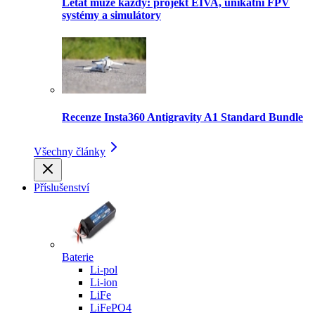
Létat může každý: projekt EIVA, unikátní FPV
systémy a simulátory
Recenze Insta360 Antigravity A1 Standard Bundle
Všechny články
Příslušenství
Baterie
Li-pol
Li-ion
LiFe
LiFePO4