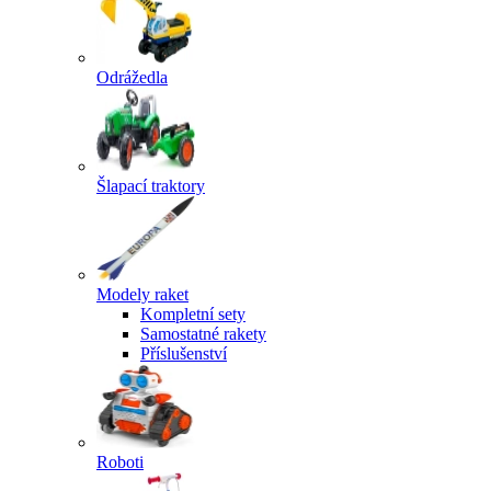
Odrážedla
Šlapací traktory
Modely raket
Kompletní sety
Samostatné rakety
Příslušenství
Roboti