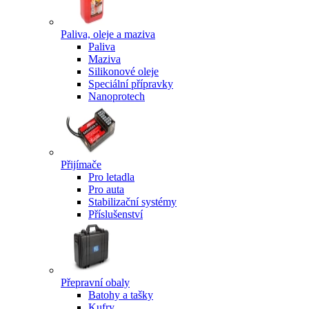
Paliva, oleje a maziva
Paliva
Maziva
Silikonové oleje
Speciální přípravky
Nanoprotech
Přijímače
Pro letadla
Pro auta
Stabilizační systémy
Příslušenství
Přepravní obaly
Batohy a tašky
Kufry