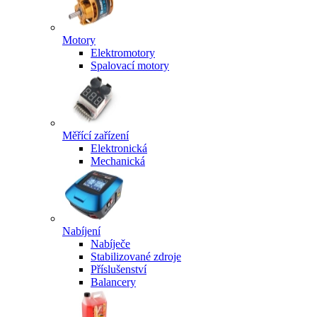
Motory
Elektromotory
Spalovací motory
Měřící zařízení
Elektronická
Mechanická
Nabíjení
Nabíječe
Stabilizované zdroje
Příslušenství
Balancery