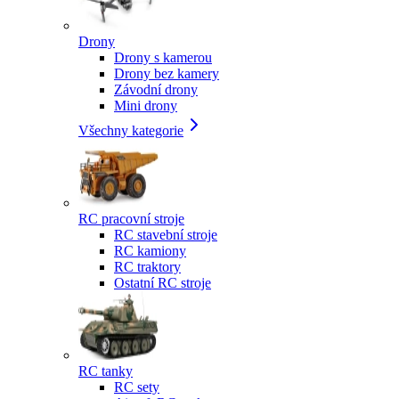
Drony
Drony s kamerou
Drony bez kamery
Závodní drony
Mini drony
Všechny kategorie
RC pracovní stroje
RC stavební stroje
RC kamiony
RC traktory
Ostatní RC stroje
RC tanky
RC sety