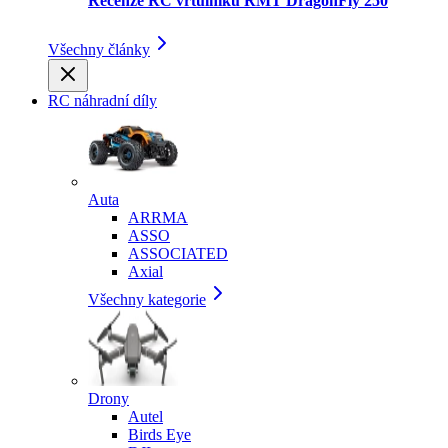
Recenze RC vrtulníku RMT DragonFly 250
Všechny články
RC náhradní díly
Auta
ARRMA
ASSO
ASSOCIATED
Axial
Všechny kategorie
Drony
Autel
Birds Eye