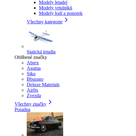
Modely letadel
Modely vrtulníků
Modely lodí a ponorek
Všechny kategorie
Statická letadla
Oblíbené značky
Abrex
Agama
Siku
Bburago
Deluxe Materials
Airfix
Zvezda
Všechny značky
Poradna