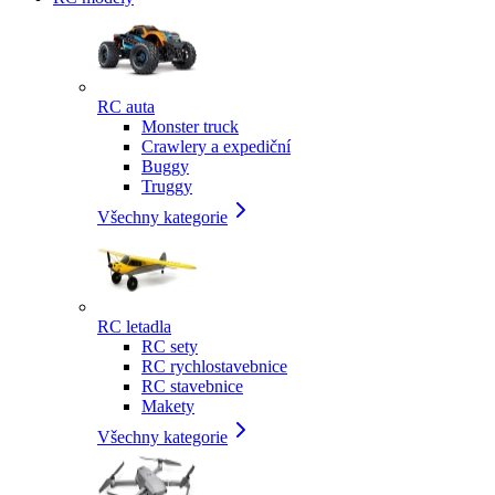
RC auta
Monster truck
Crawlery a expediční
Buggy
Truggy
Všechny kategorie
RC letadla
RC sety
RC rychlostavebnice
RC stavebnice
Makety
Všechny kategorie