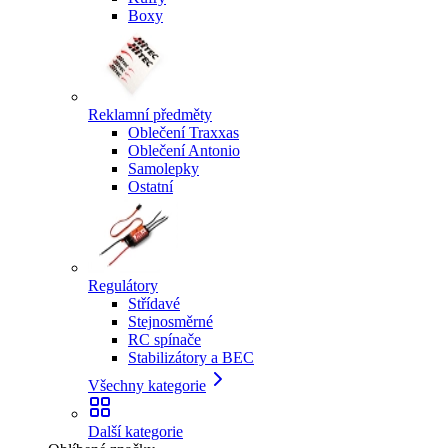
Boxy
Reklamní předměty
Oblečení Traxxas
Oblečení Antonio
Samolepky
Ostatní
Regulátory
Střídavé
Stejnosměrné
RC spínače
Stabilizátory a BEC
Všechny kategorie
Další kategorie