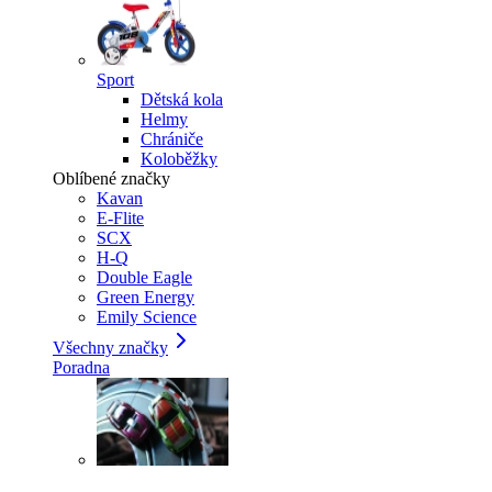
Sport
Dětská kola
Helmy
Chrániče
Koloběžky
Oblíbené značky
Kavan
E-Flite
SCX
H-Q
Double Eagle
Green Energy
Emily Science
Všechny značky
Poradna