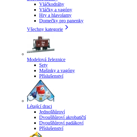
Vláčkodráhy
Vláčky a vagóny
Hry a hlavolamy
Domečky pro panenky
Všechny kategorie
Modelová železnice
Sety
Mašinky a vagóny
Příslušenství
Létající draci
Jednošňůroví
Dvoušňůroví akrobatičtí
Dvoušňůroví padákoví
Příslušenství