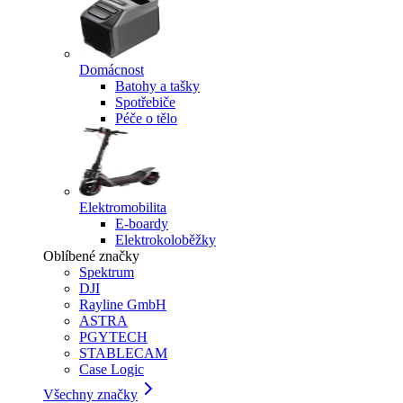
Domácnost
Batohy a tašky
Spotřebiče
Péče o tělo
Elektromobilita
E-boardy
Elektrokoloběžky
Oblíbené značky
Spektrum
DJI
Rayline GmbH
ASTRA
PGYTECH
STABLECAM
Case Logic
Všechny značky