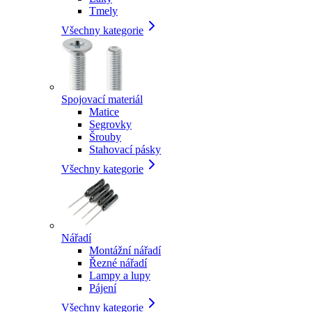
Tmely
Všechny kategorie
Spojovací materiál
Matice
Segrovky
Šrouby
Stahovací pásky
Všechny kategorie
Nářadí
Montážní nářadí
Řezné nářadí
Lampy a lupy
Pájení
Všechny kategorie