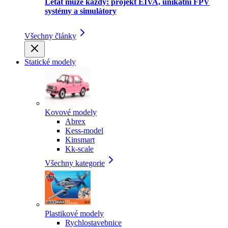
Létat může každý: projekt EIVA, unikátní FPV
systémy a simulátory
Všechny články
Statické modely
Kovové modely
Abrex
Kess-model
Kinsmart
Kk-scale
Všechny kategorie
Plastikové modely
Rychlostavebnice