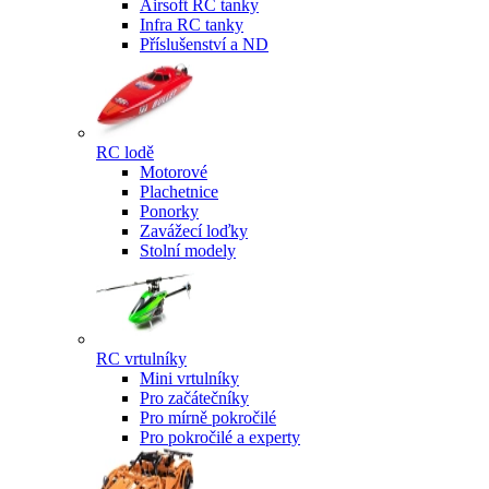
Airsoft RC tanky
Infra RC tanky
Příslušenství a ND
RC lodě
Motorové
Plachetnice
Ponorky
Zavážecí loďky
Stolní modely
RC vrtulníky
Mini vrtulníky
Pro začátečníky
Pro mírně pokročilé
Pro pokročilé a experty