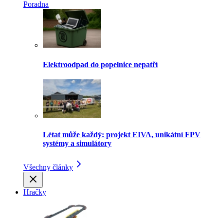
Poradna
Elektroodpad do popelnice nepatří
Létat může každý: projekt EIVA, unikátní FPV
systémy a simulátory
Všechny články
Hračky