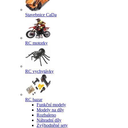
Stavebnice CaDa
RC motorky
RC vychytávky
RC bazar
Funkční modely
Modely na díly
Rozbaleno
Náhradní díly
Zvýhodněné sety