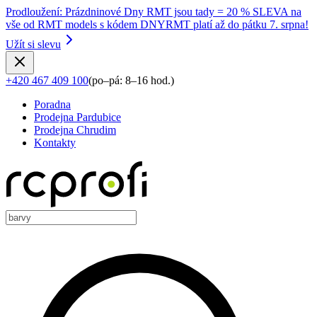
Prodloužení
:
Prázdninové Dny RMT jsou tady = 20 % SLEVA na
vše od RMT models s kódem DNYRMT platí až do pátku 7. srpna!
Užít si slevu
+420 467 409 100
(
po–pá: 8–16 hod.
)
Poradna
Prodejna Pardubice
Prodejna Chrudim
Kontakty