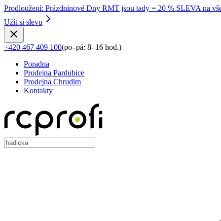
Prodloužení
:
Prázdninové Dny RMT jsou tady = 20 % SLEVA na vše
Užít si slevu
+420 467 409 100
(
po–pá: 8–16 hod.
)
Poradna
Prodejna Pardubice
Prodejna Chrudim
Kontakty