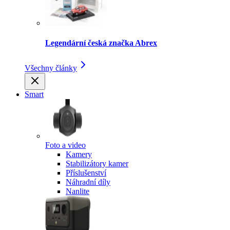
Legendární česká značka Abrex
Všechny články
Smart
Foto a video
Kamery
Stabilizátory kamer
Příslušenství
Náhradní díly
Nanlite