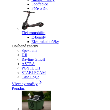
Spotřebiče
Péče o tělo
Elektromobilita
E-boardy
Elektrokoloběžky
Oblíbené značky
Spektrum
DJI
Rayline GmbH
ASTRA
PGYTECH
STABLECAM
Case Logic
Všechny značky
Poradna