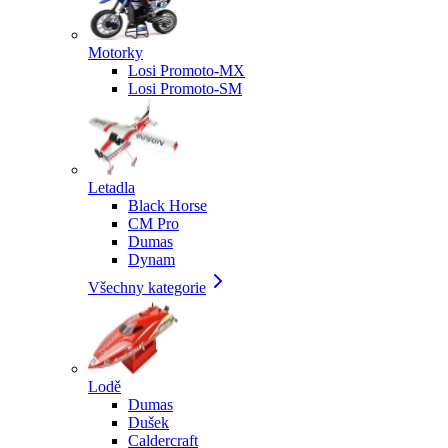
Motorky
Losi Promoto-MX
Losi Promoto-SM
Letadla
Black Horse
CM Pro
Dumas
Dynam
Všechny kategorie
Lodě
Dumas
Dušek
Caldercraft