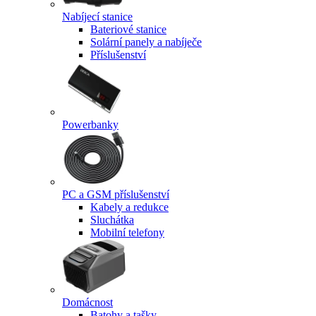
Nabíjecí stanice
Bateriové stanice
Solární panely a nabíječe
Příslušenství
Powerbanky
PC a GSM příslušenství
Kabely a redukce
Sluchátka
Mobilní telefony
Domácnost
Batohy a tašky