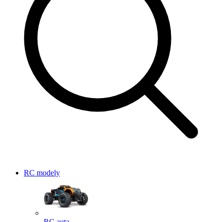
RC modely
RC auta