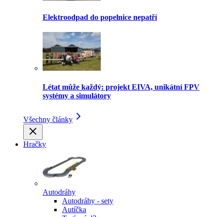
Elektroodpad do popelnice nepatří
Létat může každý: projekt EIVA, unikátní FPV
systémy a simulátory
Všechny články
Hračky
Autodráhy
Autodráhy - sety
Autíčka