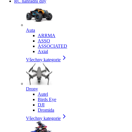
RC náhradní díly
Auta
ARRMA
ASSO
ASSOCIATED
Axial
Všechny kategorie
Drony
Autel
Birds Eye
DJI
Dromida
Všechny kategorie