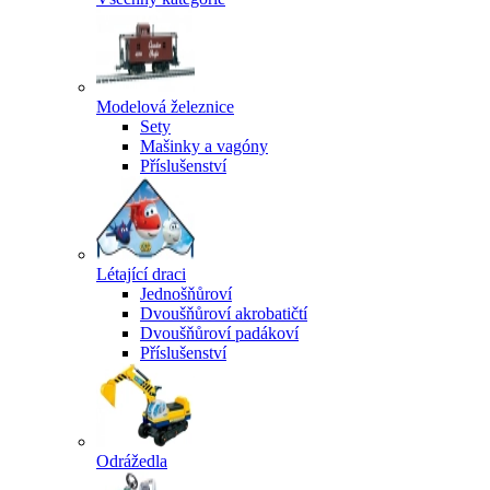
Modelová železnice
Sety
Mašinky a vagóny
Příslušenství
Létající draci
Jednošňůroví
Dvoušňůroví akrobatičtí
Dvoušňůroví padákoví
Příslušenství
Odrážedla