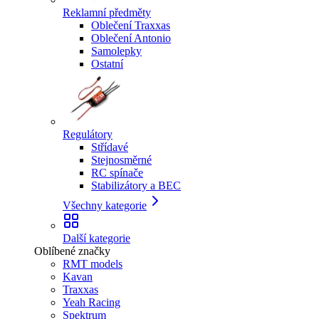
Reklamní předměty
Oblečení Traxxas
Oblečení Antonio
Samolepky
Ostatní
Regulátory
Střídavé
Stejnosměrné
RC spínače
Stabilizátory a BEC
Všechny kategorie
Další kategorie
Oblíbené značky
RMT models
Kavan
Traxxas
Yeah Racing
Spektrum