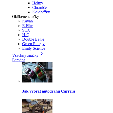
Helmy
Chrániče
Koloběžky
Oblíbené značky
Kavan
E-Flite
SCX
H-Q
Double Eagle
Green Energy
Emily Science
Všechny značky
Poradna
Jak vybrat autodráhu Carrera