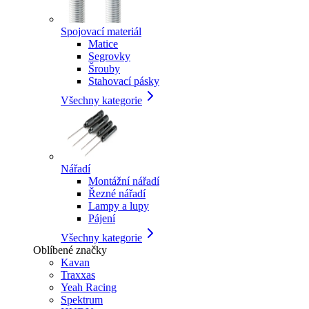
Spojovací materiál
Matice
Segrovky
Šrouby
Stahovací pásky
Všechny kategorie
Nářadí
Montážní nářadí
Řezné nářadí
Lampy a lupy
Pájení
Všechny kategorie
Oblíbené značky
Kavan
Traxxas
Yeah Racing
Spektrum