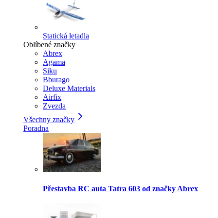
Statická letadla
Oblíbené značky
Abrex
Agama
Siku
Bburago
Deluxe Materials
Airfix
Zvezda
Všechny značky
Poradna
Přestavba RC auta Tatra 603 od značky Abrex