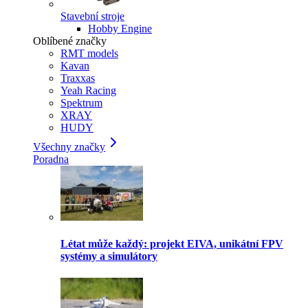
Stavební stroje
Hobby Engine
Oblíbené značky
RMT models
Kavan
Traxxas
Yeah Racing
Spektrum
XRAY
HUDY
Všechny značky
Poradna
Létat může každý: projekt EIVA, unikátní FPV
systémy a simulátory