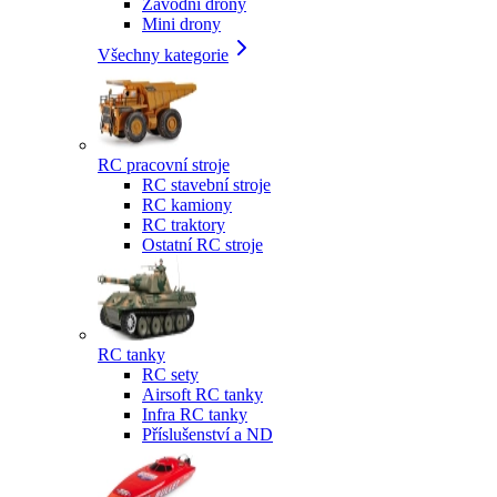
Závodní drony
Mini drony
Všechny kategorie
RC pracovní stroje
RC stavební stroje
RC kamiony
RC traktory
Ostatní RC stroje
RC tanky
RC sety
Airsoft RC tanky
Infra RC tanky
Příslušenství a ND