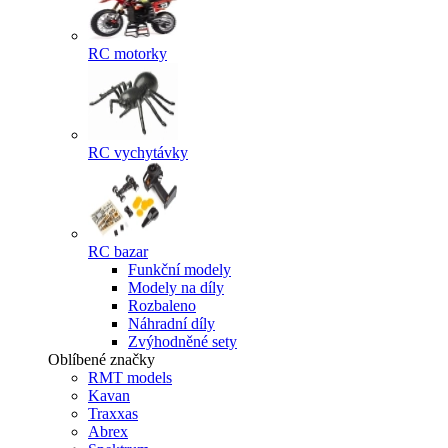
RC motorky
RC vychytávky
RC bazar
Funkční modely
Modely na díly
Rozbaleno
Náhradní díly
Zvýhodněné sety
Oblíbené značky
RMT models
Kavan
Traxxas
Abrex