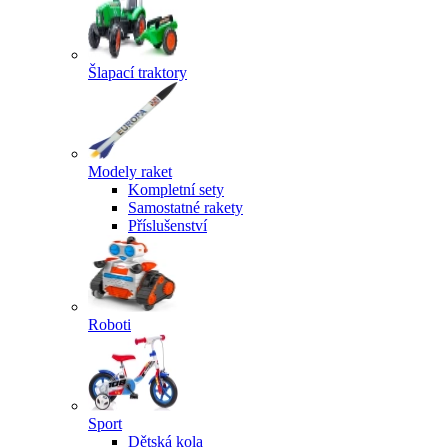
Šlapací traktory
Modely raket
Kompletní sety
Samostatné rakety
Příslušenství
Roboti
Sport
Dětská kola