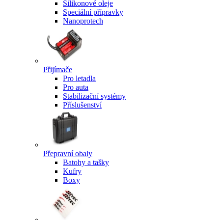
Silikonové oleje
Speciální přípravky
Nanoprotech
Přijímače
Pro letadla
Pro auta
Stabilizační systémy
Příslušenství
Přepravní obaly
Batohy a tašky
Kufry
Boxy