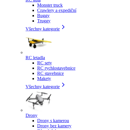
Monster truck
Crawlery a expediční
Buggy
Truggy
Všechny kategorie
RC letadla
RC sety
RC rychlostavebnice
RC stavebnice
Makety
Všechny kategorie
Drony
Drony s kamerou
Drony bez kamery