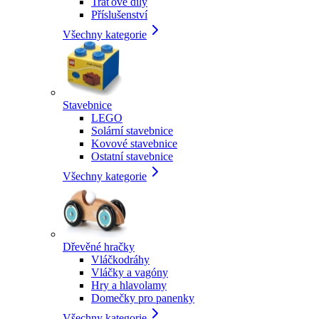
Traťové díly
Příslušenství
Všechny kategorie
Stavebnice
LEGO
Solární stavebnice
Kovové stavebnice
Ostatní stavebnice
Všechny kategorie
Dřevěné hračky
Vláčkodráhy
Vláčky a vagóny
Hry a hlavolamy
Domečky pro panenky
Všechny kategorie