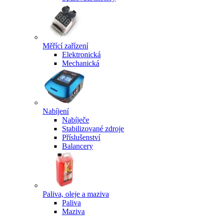
Měřící zařízení
Elektronická
Mechanická
Nabíjení
Nabíječe
Stabilizované zdroje
Příslušenství
Balancery
Paliva, oleje a maziva
Paliva
Maziva