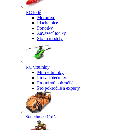
RC lodě
Motorové
Plachetnice
Ponorky
Zavážecí loďky
Stolní modely
RC vrtulníky
Mini vrtulníky
Pro začátečníky
Pro mírně pokročilé
Pro pokročilé a experty
Stavebnice CaDa