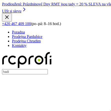
Prodloužení
:
Prázdninové Dny RMT jsou tady = 20 % SLEVA na vše
Užít si slevu
+420 467 409 100
(
po–pá: 8–16 hod.
)
Poradna
Prodejna Pardubice
Prodejna Chrudim
Kontakty