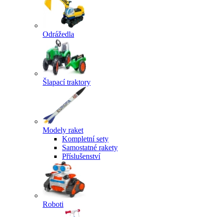
Odrážedla
Šlapací traktory
Modely raket
Kompletní sety
Samostatné rakety
Příslušenství
Roboti