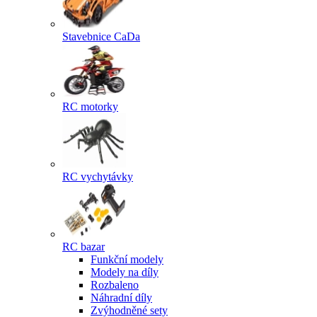
Stavebnice CaDa
RC motorky
RC vychytávky
RC bazar
Funkční modely
Modely na díly
Rozbaleno
Náhradní díly
Zvýhodněné sety