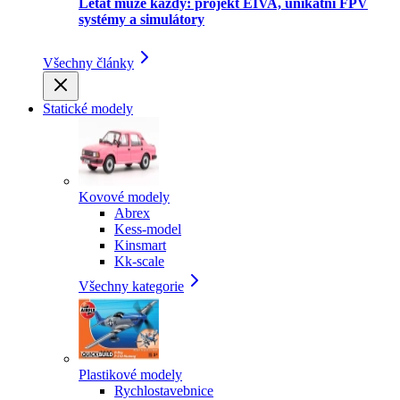
Létat může každý: projekt EIVA, unikátní FPV
systémy a simulátory
Všechny články
Statické modely
Kovové modely
Abrex
Kess-model
Kinsmart
Kk-scale
Všechny kategorie
Plastikové modely
Rychlostavebnice