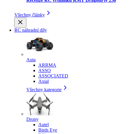
Recenze RC vrtulníku RMT DragonFly 250
Všechny články
RC náhradní díly
Auta
ARRMA
ASSO
ASSOCIATED
Axial
Všechny kategorie
Drony
Autel
Birds Eye