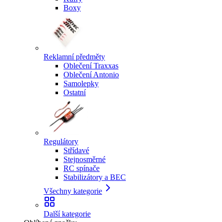
Boxy
Reklamní předměty
Oblečení Traxxas
Oblečení Antonio
Samolepky
Ostatní
Regulátory
Střídavé
Stejnosměrné
RC spínače
Stabilizátory a BEC
Všechny kategorie
Další kategorie