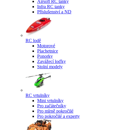
Airsoft RC tanky
Infra RC tanky
Příslušenství a ND
RC lodě
Motorové
Plachetnice
Ponorky
Zavážecí loďky
Stolní modely
RC vrtulníky
Mini vrtulníky
Pro začátečníky
Pro mírně pokročilé
Pro pokročilé a experty