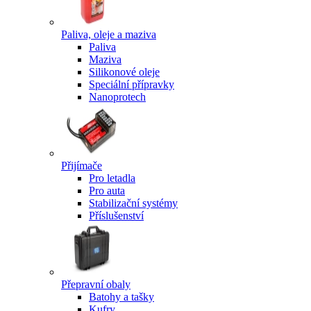
Paliva, oleje a maziva
Paliva
Maziva
Silikonové oleje
Speciální přípravky
Nanoprotech
Přijímače
Pro letadla
Pro auta
Stabilizační systémy
Příslušenství
Přepravní obaly
Batohy a tašky
Kufry