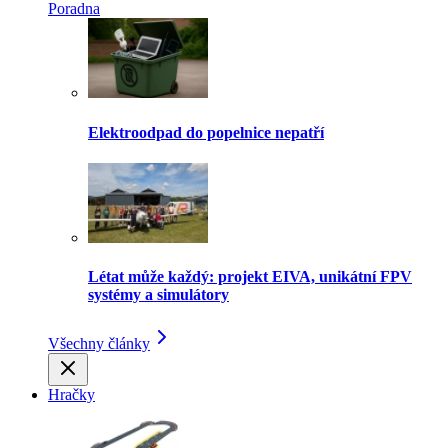
Poradna
Elektroodpad do popelnice nepatří
Létat může každý: projekt EIVA, unikátní FPV
systémy a simulátory
Všechny články
Hračky