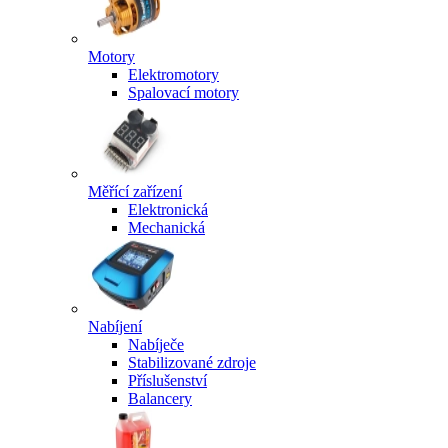
Motory
Elektromotory
Spalovací motory
Měřící zařízení
Elektronická
Mechanická
Nabíjení
Nabíječe
Stabilizované zdroje
Příslušenství
Balancery