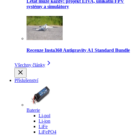
Létat může každý: projekt EIVA, unikátní FPV
systémy a simulátory
Recenze Insta360 Antigravity A1 Standard Bundle
Všechny články
Příslušenství
Baterie
Li-pol
Li-ion
LiFe
LiFePO4