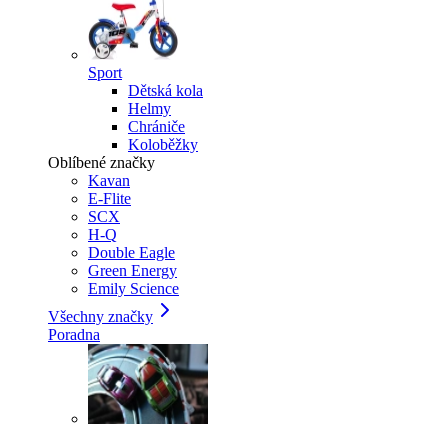
Sport
Dětská kola
Helmy
Chrániče
Koloběžky
Oblíbené značky
Kavan
E-Flite
SCX
H-Q
Double Eagle
Green Energy
Emily Science
Všechny značky
Poradna