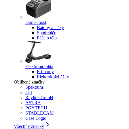
Domácnost
Batohy a tašky
Spotřebiče
Péče o tělo
Elektromobilita
E-boardy
Elektrokoloběžky
Oblíbené značky
Spektrum
DJI
Rayline GmbH
ASTRA
PGYTECH
STABLECAM
Case Logic
Všechny značky