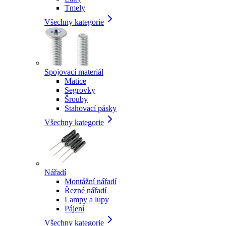
Tmely
Všechny kategorie
Spojovací materiál
Matice
Segrovky
Šrouby
Stahovací pásky
Všechny kategorie
Nářadí
Montážní nářadí
Řezné nářadí
Lampy a lupy
Pájení
Všechny kategorie