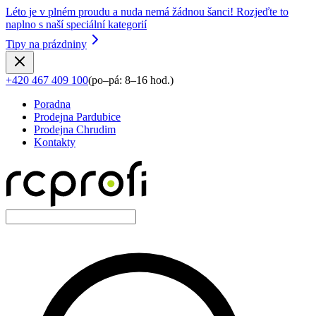
Léto je v plném proudu a nuda nemá žádnou šanci! Rozjeďte to
naplno s naší speciální kategorií
Tipy na prázdniny
+420 467 409 100
(
po–pá: 8–16 hod.
)
Poradna
Prodejna Pardubice
Prodejna Chrudim
Kontakty