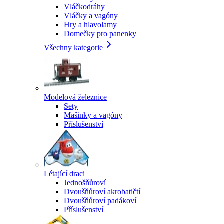
Vláčkodráhy
Vláčky a vagóny
Hry a hlavolamy
Domečky pro panenky
Všechny kategorie
Modelová železnice
Sety
Mašinky a vagóny
Příslušenství
Létající draci
Jednošňůroví
Dvoušňůroví akrobatičtí
Dvoušňůroví padákoví
Příslušenství