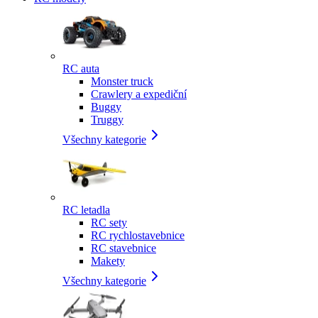
RC auta
Monster truck
Crawlery a expediční
Buggy
Truggy
Všechny kategorie
RC letadla
RC sety
RC rychlostavebnice
RC stavebnice
Makety
Všechny kategorie