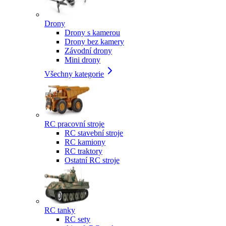
Drony
Drony s kamerou
Drony bez kamery
Závodní drony
Mini drony
Všechny kategorie
RC pracovní stroje
RC stavební stroje
RC kamiony
RC traktory
Ostatní RC stroje
RC tanky
RC sety