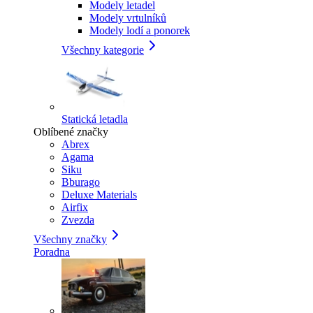
Modely letadel
Modely vrtulníků
Modely lodí a ponorek
Všechny kategorie
Statická letadla
Oblíbené značky
Abrex
Agama
Siku
Bburago
Deluxe Materials
Airfix
Zvezda
Všechny značky
Poradna