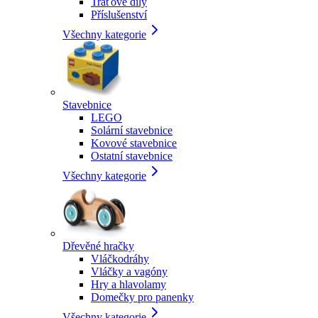
Traťové díly
Příslušenství
Všechny kategorie
Stavebnice
LEGO
Solární stavebnice
Kovové stavebnice
Ostatní stavebnice
Všechny kategorie
Dřevěné hračky
Vláčkodráhy
Vláčky a vagóny
Hry a hlavolamy
Domečky pro panenky
Všechny kategorie