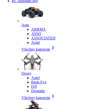
RC náhradní díly
Auta
ARRMA
ASSO
ASSOCIATED
Axial
Všechny kategorie
Drony
Autel
Birds Eye
DJI
Dromida
Všechny kategorie