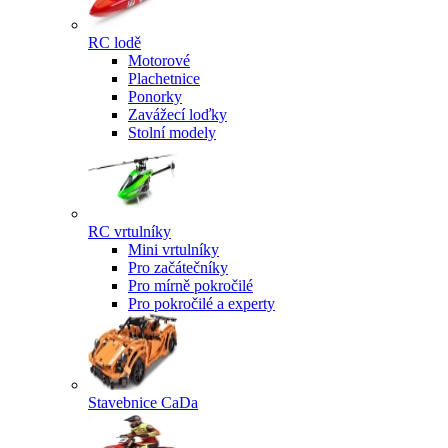
RC lodě
Motorové
Plachetnice
Ponorky
Zavážecí loďky
Stolní modely
RC vrtulníky
Mini vrtulníky
Pro začátečníky
Pro mírně pokročilé
Pro pokročilé a experty
Stavebnice CaDa