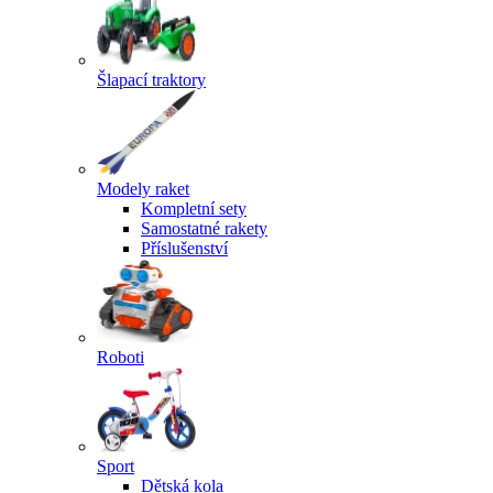
Šlapací traktory
Modely raket
Kompletní sety
Samostatné rakety
Příslušenství
Roboti
Sport
Dětská kola