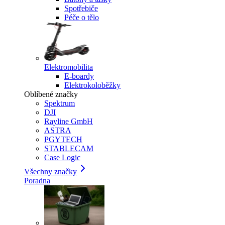
Spotřebiče
Péče o tělo
Elektromobilita
E-boardy
Elektrokoloběžky
Oblíbené značky
Spektrum
DJI
Rayline GmbH
ASTRA
PGYTECH
STABLECAM
Case Logic
Všechny značky
Poradna