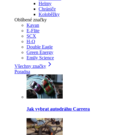
Helmy
Chrániče
Koloběžky
Oblíbené značky
Kavan
E-Flite
SCX
H-Q
Double Eagle
Green Energy
Emily Science
Všechny značky
Poradna
Jak vybrat autodráhu Carrera