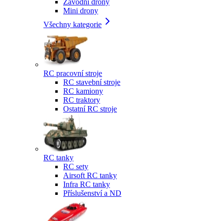
Závodní drony
Mini drony
Všechny kategorie
RC pracovní stroje
RC stavební stroje
RC kamiony
RC traktory
Ostatní RC stroje
RC tanky
RC sety
Airsoft RC tanky
Infra RC tanky
Příslušenství a ND