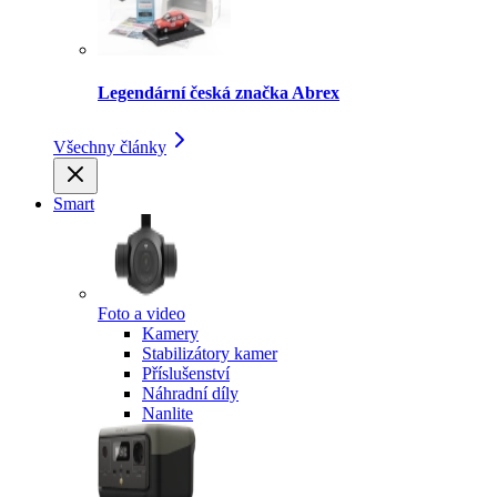
Legendární česká značka Abrex
Všechny články
Smart
Foto a video
Kamery
Stabilizátory kamer
Příslušenství
Náhradní díly
Nanlite