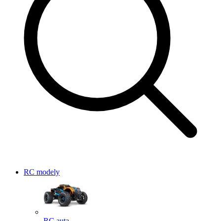
RC modely
RC auta