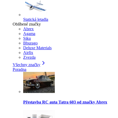
Statická letadla
Oblíbené značky
Abrex
Agama
Siku
Bburago
Deluxe Materials
Airfix
Zvezda
Všechny značky
Poradna
Přestavba RC auta Tatra 603 od značky Abrex