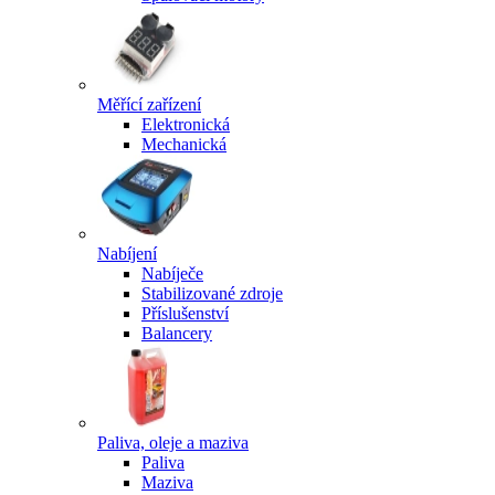
Měřící zařízení
Elektronická
Mechanická
Nabíjení
Nabíječe
Stabilizované zdroje
Příslušenství
Balancery
Paliva, oleje a maziva
Paliva
Maziva