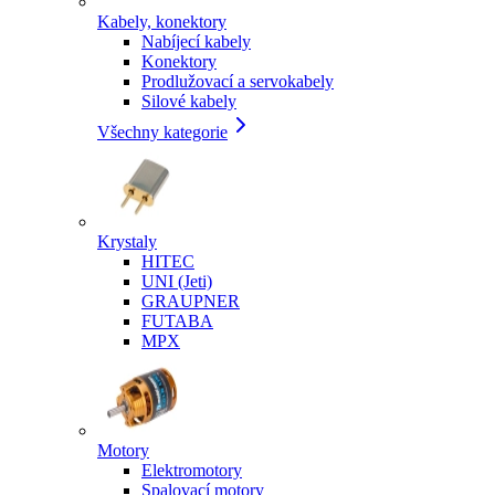
Kabely, konektory
Nabíjecí kabely
Konektory
Prodlužovací a servokabely
Silové kabely
Všechny kategorie
Krystaly
HITEC
UNI (Jeti)
GRAUPNER
FUTABA
MPX
Motory
Elektromotory
Spalovací motory