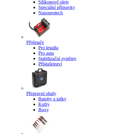
Silikonové oleje
Speciální přípravky
Nanoprotech
Přijímače
Pro letadla
Pro auta
Stabilizační systémy
Příslušenství
Přepravní obaly
Batohy a tašky
Kufry
Boxy