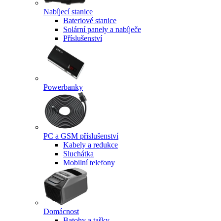
Nabíjecí stanice
Bateriové stanice
Solární panely a nabíječe
Příslušenství
Powerbanky
PC a GSM příslušenství
Kabely a redukce
Sluchátka
Mobilní telefony
Domácnost
Batohy a tašky