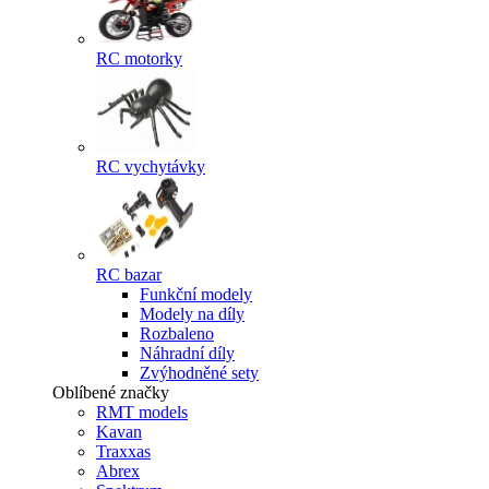
RC motorky
RC vychytávky
RC bazar
Funkční modely
Modely na díly
Rozbaleno
Náhradní díly
Zvýhodněné sety
Oblíbené značky
RMT models
Kavan
Traxxas
Abrex