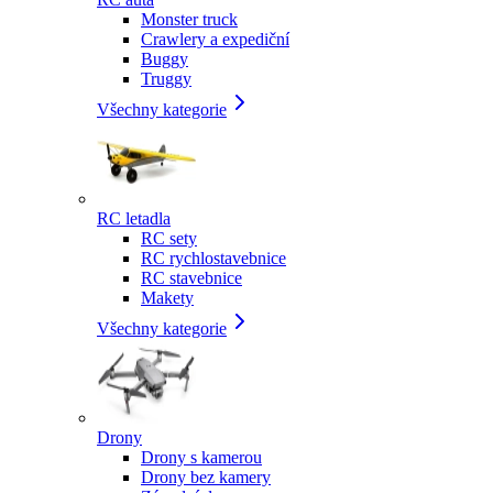
Monster truck
Crawlery a expediční
Buggy
Truggy
Všechny kategorie
RC letadla
RC sety
RC rychlostavebnice
RC stavebnice
Makety
Všechny kategorie
Drony
Drony s kamerou
Drony bez kamery