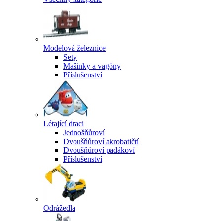
Modelová železnice
Sety
Mašinky a vagóny
Příslušenství
Létající draci
Jednošňůroví
Dvoušňůroví akrobatičtí
Dvoušňůroví padákoví
Příslušenství
Odrážedla