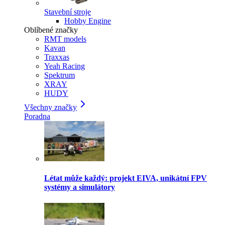
Stavební stroje
Hobby Engine
Oblíbené značky
RMT models
Kavan
Traxxas
Yeah Racing
Spektrum
XRAY
HUDY
Všechny značky
Poradna
Létat může každý: projekt EIVA, unikátní FPV
systémy a simulátory