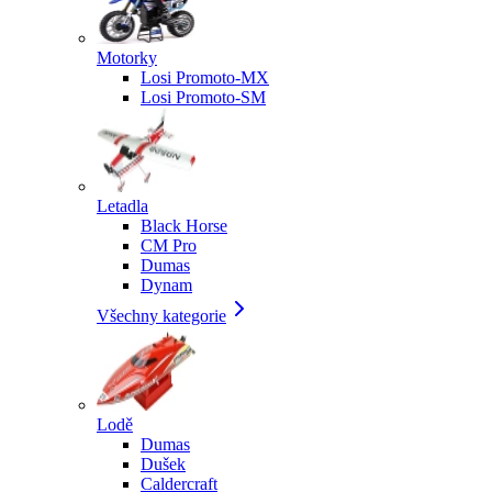
Motorky
Losi Promoto-MX
Losi Promoto-SM
Letadla
Black Horse
CM Pro
Dumas
Dynam
Všechny kategorie
Lodě
Dumas
Dušek
Caldercraft