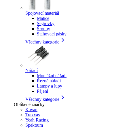
Spojovací materiál
Matice
Segrovky
Šrouby
Stahovací pásky
Všechny kategorie
Nářadí
Montážní nářadí
Řezné nářadí
Lampy a lupy
Pájení
Všechny kategorie
Oblíbené značky
Kavan
Traxxas
Yeah Racing
Spektrum