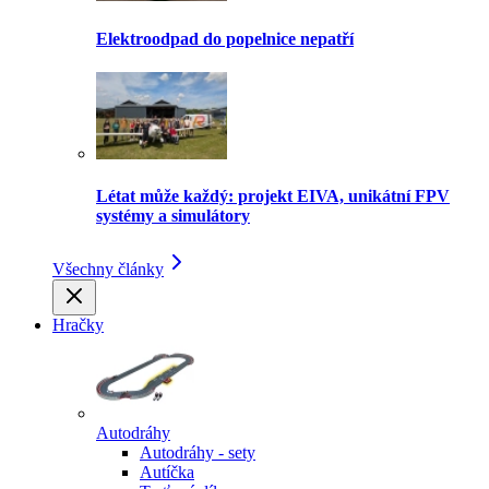
Elektroodpad do popelnice nepatří
Létat může každý: projekt EIVA, unikátní FPV
systémy a simulátory
Všechny články
Hračky
Autodráhy
Autodráhy - sety
Autíčka