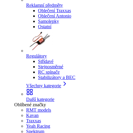
Reklamní předměty
Oblečení Traxxas
Oblečení Antonio
Samolepky
Ostatní
Regulátory
Střídavé
Stejnosměrné
RC spínače
Stabilizátory a BEC
Všechny kategorie
Další kategorie
Oblíbené značky
RMT models
Kavan
Traxxas
Yeah Racing
Spektrum