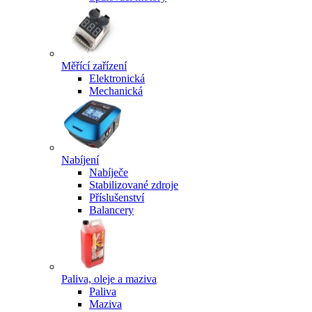
Měřící zařízení
Elektronická
Mechanická
Nabíjení
Nabíječe
Stabilizované zdroje
Příslušenství
Balancery
Paliva, oleje a maziva
Paliva
Maziva