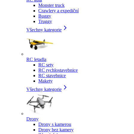
Monster truck
Crawlery a expediční
Buggy
Truggy
Všechny kategorie
RC letadla
RC sety
RC rychlostavebnice
RC stavebnice
Makety
Všechny kategorie
Drony
Drony s kamerou
Drony bez kamery