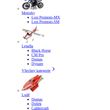
Motorky
Losi Promoto-MX
Losi Promoto-SM
Letadla
Black Horse
CM Pro
Dumas
Dynam
Všechny kategorie
Lodě
Dumas
Dušek
Caldercraft