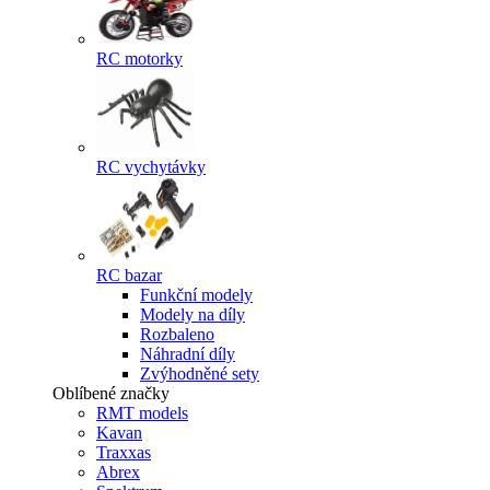
RC motorky
RC vychytávky
RC bazar
Funkční modely
Modely na díly
Rozbaleno
Náhradní díly
Zvýhodněné sety
Oblíbené značky
RMT models
Kavan
Traxxas
Abrex