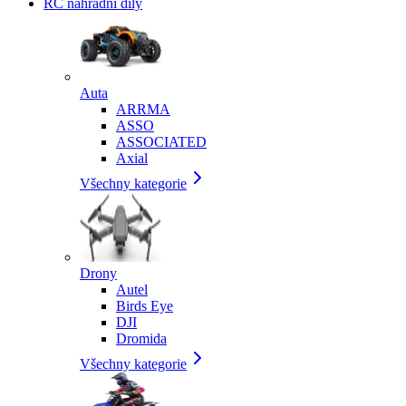
RC náhradní díly
Auta
ARRMA
ASSO
ASSOCIATED
Axial
Všechny kategorie
Drony
Autel
Birds Eye
DJI
Dromida
Všechny kategorie