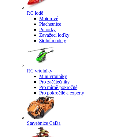
RC lodě
Motorové
Plachetnice
Ponorky
Zavážecí loďky
Stolní modely
RC vrtulníky
Mini vrtulníky
Pro začátečníky
Pro mírně pokročilé
Pro pokročilé a experty
Stavebnice CaDa