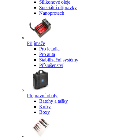
Silikonové oleje
Speciální přípravky
Nanoprotech
Přijímače
Pro letadla
Pro auta
Stabilizační systémy
Příslušenství
Přepravní obaly
Batohy a tašky
Kufry
Boxy