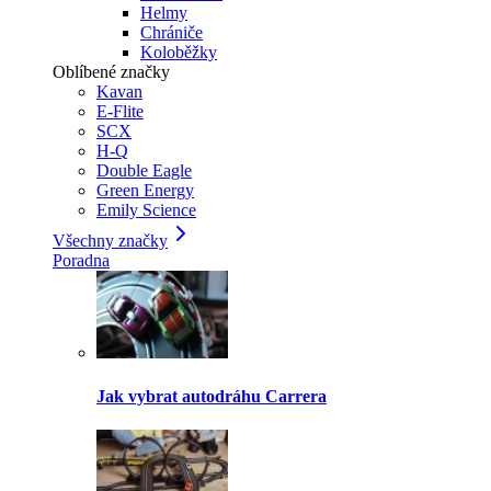
Helmy
Chrániče
Koloběžky
Oblíbené značky
Kavan
E-Flite
SCX
H-Q
Double Eagle
Green Energy
Emily Science
Všechny značky
Poradna
Jak vybrat autodráhu Carrera