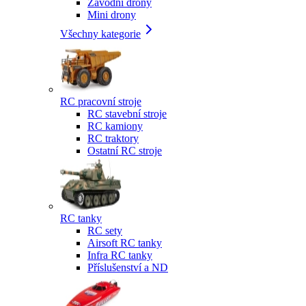
Závodní drony
Mini drony
Všechny kategorie
RC pracovní stroje
RC stavební stroje
RC kamiony
RC traktory
Ostatní RC stroje
RC tanky
RC sety
Airsoft RC tanky
Infra RC tanky
Příslušenství a ND