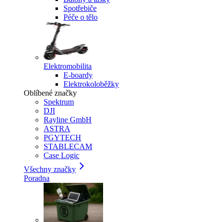
Spotřebiče
Péče o tělo
Elektromobilita
E-boardy
Elektrokoloběžky
Oblíbené značky
Spektrum
DJI
Rayline GmbH
ASTRA
PGYTECH
STABLECAM
Case Logic
Všechny značky
Poradna