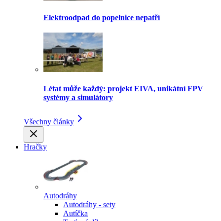
Elektroodpad do popelnice nepatří
Létat může každý: projekt EIVA, unikátní FPV
systémy a simulátory
Všechny články
Hračky
Autodráhy
Autodráhy - sety
Autíčka