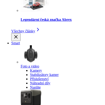
Legendární česká značka Abrex
Všechny články
Smart
Foto a video
Kamery
Stabilizátory kamer
Příslušenství
Náhradní díly
Nanlite