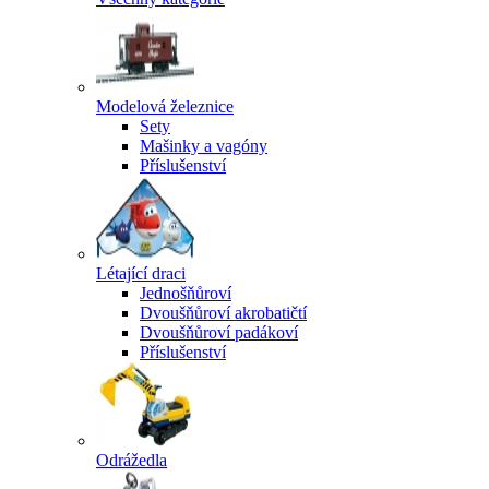
Modelová železnice
Sety
Mašinky a vagóny
Příslušenství
Létající draci
Jednošňůroví
Dvoušňůroví akrobatičtí
Dvoušňůroví padákoví
Příslušenství
Odrážedla