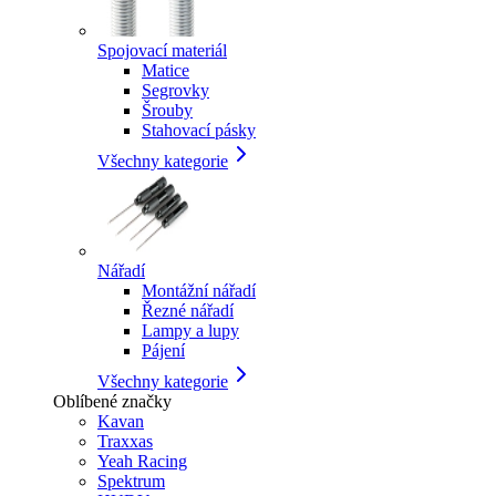
Spojovací materiál
Matice
Segrovky
Šrouby
Stahovací pásky
Všechny kategorie
Nářadí
Montážní nářadí
Řezné nářadí
Lampy a lupy
Pájení
Všechny kategorie
Oblíbené značky
Kavan
Traxxas
Yeah Racing
Spektrum