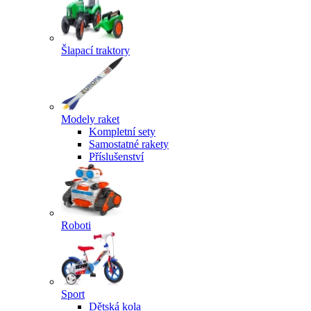
Šlapací traktory
Modely raket
Kompletní sety
Samostatné rakety
Příslušenství
Roboti
Sport
Dětská kola