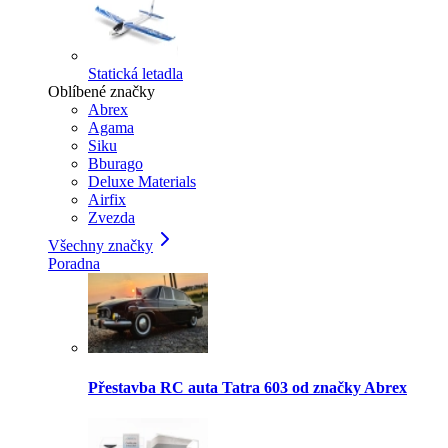
Statická letadla
Oblíbené značky
Abrex
Agama
Siku
Bburago
Deluxe Materials
Airfix
Zvezda
Všechny značky
Poradna
Přestavba RC auta Tatra 603 od značky Abrex