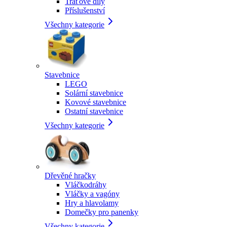
Traťové díly
Příslušenství
Všechny kategorie
Stavebnice
LEGO
Solární stavebnice
Kovové stavebnice
Ostatní stavebnice
Všechny kategorie
Dřevěné hračky
Vláčkodráhy
Vláčky a vagóny
Hry a hlavolamy
Domečky pro panenky
Všechny kategorie