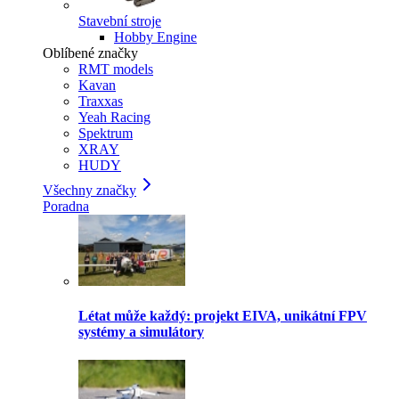
Stavební stroje
Hobby Engine
Oblíbené značky
RMT models
Kavan
Traxxas
Yeah Racing
Spektrum
XRAY
HUDY
Všechny značky
Poradna
Létat může každý: projekt EIVA, unikátní FPV
systémy a simulátory