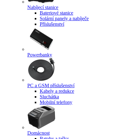
Nabíjecí stanice
Bateriové stanice
Solární panely a nabíječe
Příslušenství
Powerbanky
PC a GSM příslušenství
Kabely a redukce
Sluchátka
Mobilní telefony
Domácnost
Batohy a tašky