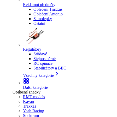
Reklamní předměty
Oblečení Traxxas
Oblečení Antonio
Samolepky
Ostatní
Regulátory
Střídavé
Stejnosměrné
RC spínače
Stabilizátory a BEC
Všechny kategorie
Další kategorie
Oblíbené značky
RMT models
Kavan
Traxxas
Yeah Racing
Spektrum