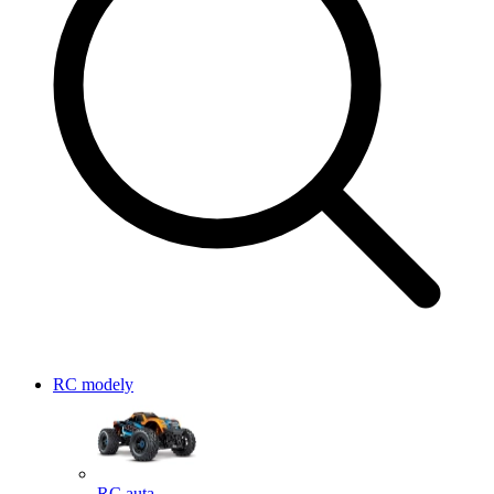
RC modely
RC auta