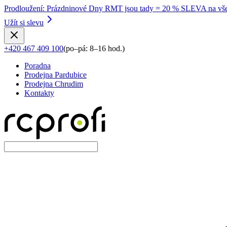
Prodloužení
:
Prázdninové Dny RMT jsou tady = 20 % SLEVA na vše
Užít si slevu
+420 467 409 100
(
po–pá: 8–16 hod.
)
Poradna
Prodejna Pardubice
Prodejna Chrudim
Kontakty