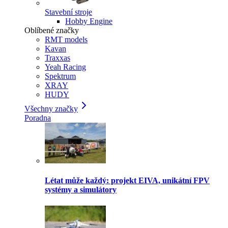
Stavební stroje
Hobby Engine
Oblíbené značky
RMT models
Kavan
Traxxas
Yeah Racing
Spektrum
XRAY
HUDY
Všechny značky
Poradna
Létat může každý: projekt EIVA, unikátní FPV
systémy a simulátory