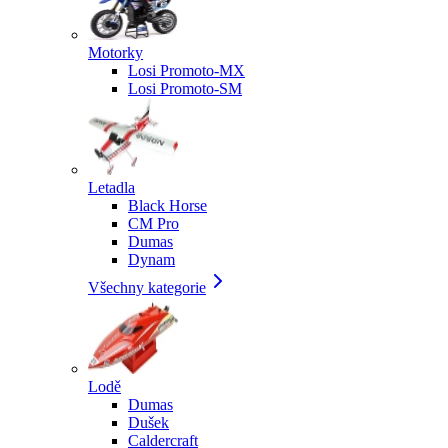
Motorky
Losi Promoto-MX
Losi Promoto-SM
Letadla
Black Horse
CM Pro
Dumas
Dynam
Všechny kategorie
Lodě
Dumas
Dušek
Caldercraft