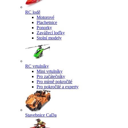
RC lodě
Motorové
Plachetnice
Ponorky
Zavážecí loďky
Stolní modely
RC vrtulníky
Mini vrtulníky
Pro začátečníky
Pro mírně pokročilé
Pro pokročilé a experty
Stavebnice CaDa