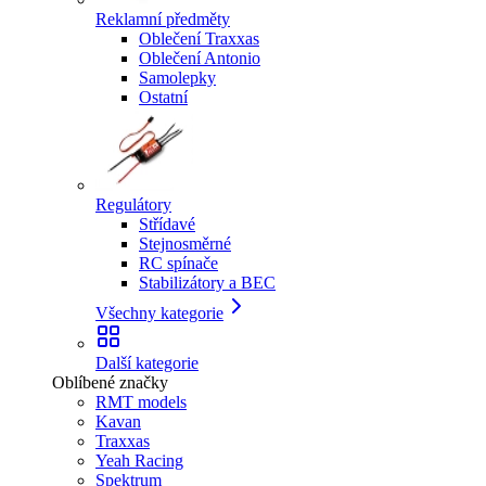
Reklamní předměty
Oblečení Traxxas
Oblečení Antonio
Samolepky
Ostatní
Regulátory
Střídavé
Stejnosměrné
RC spínače
Stabilizátory a BEC
Všechny kategorie
Další kategorie
Oblíbené značky
RMT models
Kavan
Traxxas
Yeah Racing
Spektrum