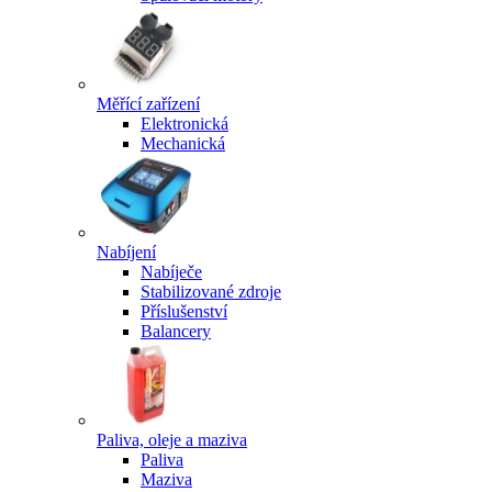
Měřící zařízení
Elektronická
Mechanická
Nabíjení
Nabíječe
Stabilizované zdroje
Příslušenství
Balancery
Paliva, oleje a maziva
Paliva
Maziva