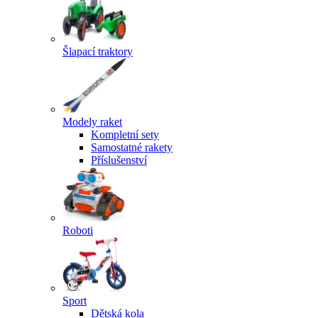
Šlapací traktory
Modely raket
Kompletní sety
Samostatné rakety
Příslušenství
Roboti
Sport
Dětská kola