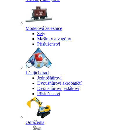
Modelová železnice
Sety
Mašinky a vagóny
Příslušenství
Létající draci
Jednošňůroví
Dvoušňůroví akrobatičtí
Dvoušňůroví padákoví
Příslušenství
Odrážedla