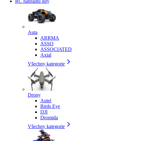
RC náhradní díly
Auta
ARRMA
ASSO
ASSOCIATED
Axial
Všechny kategorie
Drony
Autel
Birds Eye
DJI
Dromida
Všechny kategorie