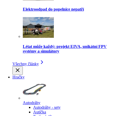
Elektroodpad do popelnice nepatří
Létat může každý: projekt EIVA, unikátní FPV
systémy a simulátory
Všechny články
Hračky
Autodráhy
Autodráhy - sety
Autíčka