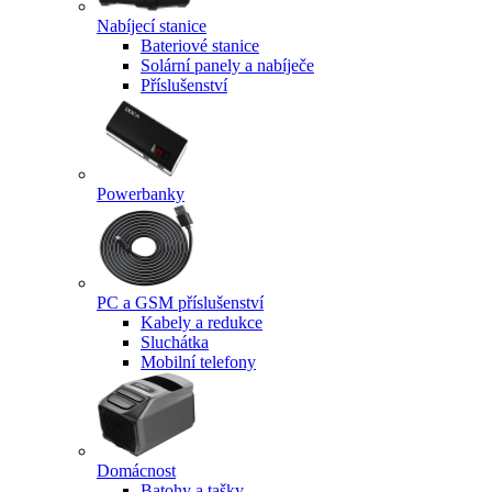
Nabíjecí stanice
Bateriové stanice
Solární panely a nabíječe
Příslušenství
Powerbanky
PC a GSM příslušenství
Kabely a redukce
Sluchátka
Mobilní telefony
Domácnost
Batohy a tašky