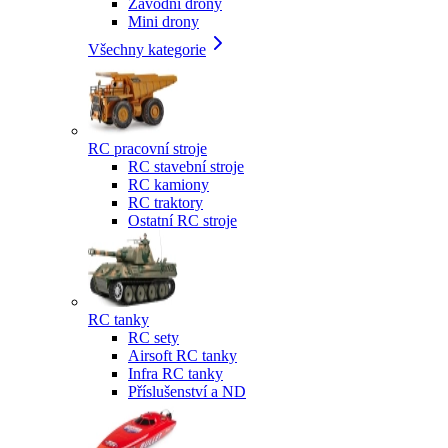
Závodní drony
Mini drony
Všechny kategorie
RC pracovní stroje
RC stavební stroje
RC kamiony
RC traktory
Ostatní RC stroje
RC tanky
RC sety
Airsoft RC tanky
Infra RC tanky
Příslušenství a ND