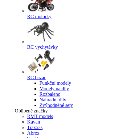
RC motorky
RC vychytávky
RC bazar
Funkční modely
Modely na díly
Rozbaleno
Náhradní díly
Zvýhodněné sety
Oblíbené značky
RMT models
Kavan
Traxxas
Abrex