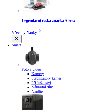
Legendární česká značka Abrex
Všechny články
Smart
Foto a video
Kamery
Stabilizátory kamer
Příslušenství
Náhradní díly
Nanlite