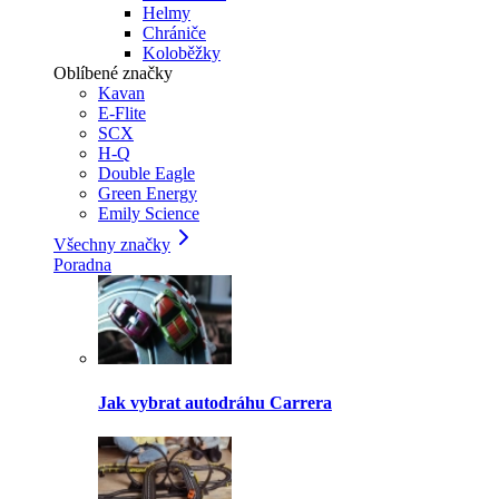
Helmy
Chrániče
Koloběžky
Oblíbené značky
Kavan
E-Flite
SCX
H-Q
Double Eagle
Green Energy
Emily Science
Všechny značky
Poradna
Jak vybrat autodráhu Carrera