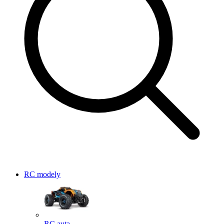
RC modely
RC auta