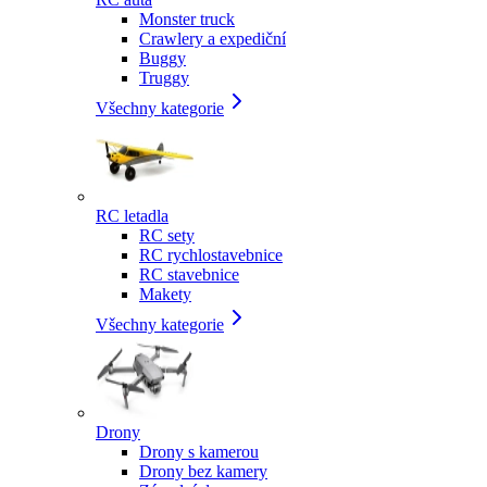
Monster truck
Crawlery a expediční
Buggy
Truggy
Všechny kategorie
RC letadla
RC sety
RC rychlostavebnice
RC stavebnice
Makety
Všechny kategorie
Drony
Drony s kamerou
Drony bez kamery