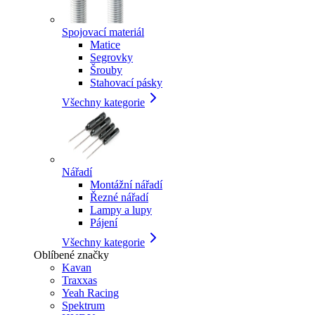
Spojovací materiál
Matice
Segrovky
Šrouby
Stahovací pásky
Všechny kategorie
Nářadí
Montážní nářadí
Řezné nářadí
Lampy a lupy
Pájení
Všechny kategorie
Oblíbené značky
Kavan
Traxxas
Yeah Racing
Spektrum