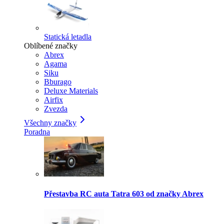
Statická letadla
Oblíbené značky
Abrex
Agama
Siku
Bburago
Deluxe Materials
Airfix
Zvezda
Všechny značky
Poradna
Přestavba RC auta Tatra 603 od značky Abrex