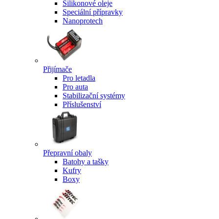
Silikonové oleje
Speciální přípravky
Nanoprotech
Přijímače
Pro letadla
Pro auta
Stabilizační systémy
Příslušenství
Přepravní obaly
Batohy a tašky
Kufry
Boxy