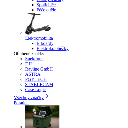
Spotřebiče
Péče o tělo
Elektromobilita
E-boardy
Elektrokoloběžky
Oblíbené značky
Spektrum
DJI
Rayline GmbH
ASTRA
PGYTECH
STABLECAM
Case Logic
Všechny značky
Poradna