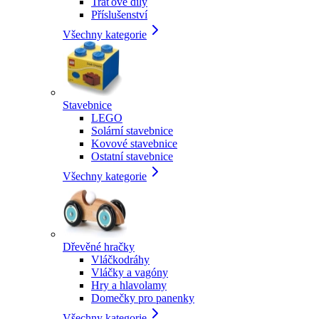
Traťové díly
Příslušenství
Všechny kategorie
Stavebnice
LEGO
Solární stavebnice
Kovové stavebnice
Ostatní stavebnice
Všechny kategorie
Dřevěné hračky
Vláčkodráhy
Vláčky a vagóny
Hry a hlavolamy
Domečky pro panenky
Všechny kategorie