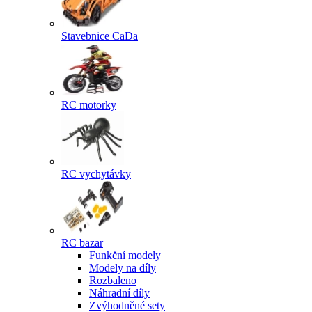
Stavebnice CaDa
RC motorky
RC vychytávky
RC bazar
Funkční modely
Modely na díly
Rozbaleno
Náhradní díly
Zvýhodněné sety