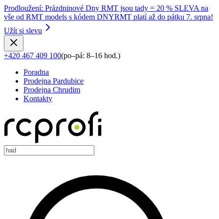
Prodloužení
:
Prázdninové Dny RMT jsou tady = 20 % SLEVA na
vše od RMT models s kódem DNYRMT platí až do pátku 7. srpna!
Užít si slevu
+420 467 409 100
(
po–pá: 8–16 hod.
)
Poradna
Prodejna Pardubice
Prodejna Chrudim
Kontakty