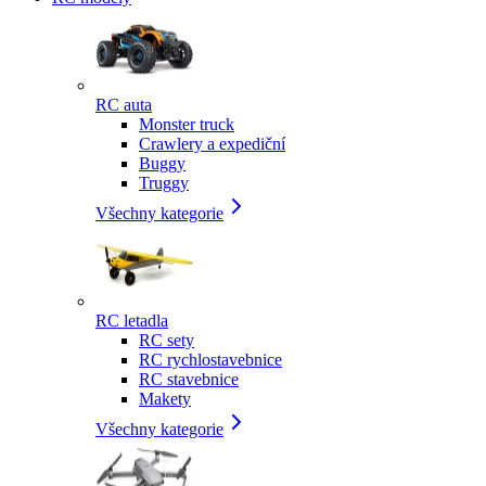
RC auta
Monster truck
Crawlery a expediční
Buggy
Truggy
Všechny kategorie
RC letadla
RC sety
RC rychlostavebnice
RC stavebnice
Makety
Všechny kategorie