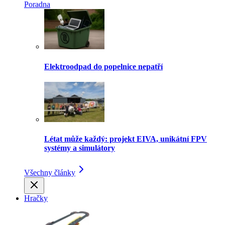
Poradna
Elektroodpad do popelnice nepatří
Létat může každý: projekt EIVA, unikátní FPV
systémy a simulátory
Všechny články
Hračky