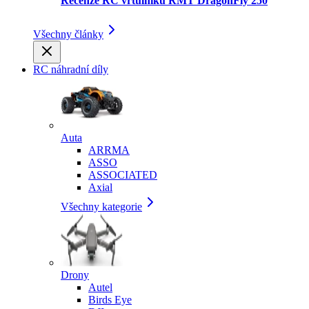
Recenze RC vrtulníku RMT DragonFly 250
Všechny články
RC náhradní díly
Auta
ARRMA
ASSO
ASSOCIATED
Axial
Všechny kategorie
Drony
Autel
Birds Eye