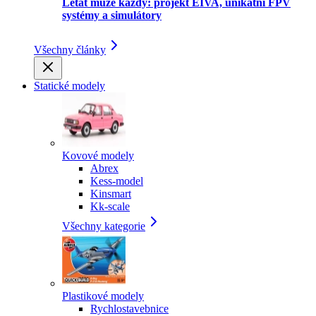
Létat může každý: projekt EIVA, unikátní FPV
systémy a simulátory
Všechny články
Statické modely
Kovové modely
Abrex
Kess-model
Kinsmart
Kk-scale
Všechny kategorie
Plastikové modely
Rychlostavebnice