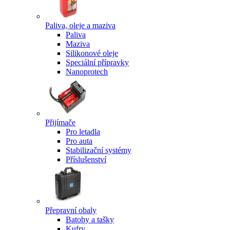
Paliva, oleje a maziva
Paliva
Maziva
Silikonové oleje
Speciální přípravky
Nanoprotech
Přijímače
Pro letadla
Pro auta
Stabilizační systémy
Příslušenství
Přepravní obaly
Batohy a tašky
Kufry