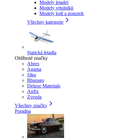
Modely letadel
Modely vrtulníků
Modely lodí a ponorek
Všechny kategorie
Statická letadla
Oblíbené značky
Abrex
Agama
Siku
Bburago
Deluxe Materials
Airfix
Zvezda
Všechny značky
Poradna