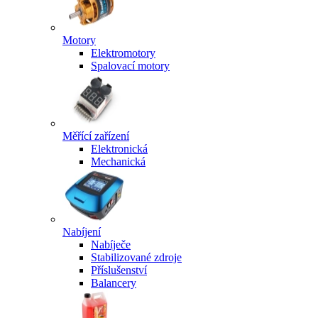
Motory
Elektromotory
Spalovací motory
Měřící zařízení
Elektronická
Mechanická
Nabíjení
Nabíječe
Stabilizované zdroje
Příslušenství
Balancery