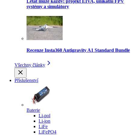
Létat může každý: projekt EIVA, unikátní FPV
systémy a simulátory
Recenze Insta360 Antigravity A1 Standard Bundle
Všechny články
Příslušenství
Baterie
Li-pol
Li-ion
LiFe
LiFePO4