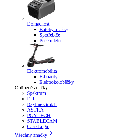
Domácnost
Batohy a tašky
Spotřebiče
Péče o tělo
Elektromobilita
E-boardy
Elektrokoloběžky
Oblíbené značky
Spektrum
DJI
Rayline GmbH
ASTRA
PGYTECH
STABLECAM
Case Logic
Všechny značky