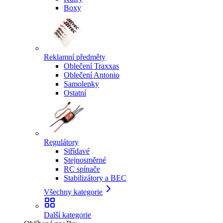
Boxy
Reklamní předměty
Oblečení Traxxas
Oblečení Antonio
Samolepky
Ostatní
Regulátory
Střídavé
Stejnosměrné
RC spínače
Stabilizátory a BEC
Všechny kategorie
Další kategorie