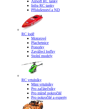
Airsoft RC tanky
Infra RC tanky
Příslušenství a ND
RC lodě
Motorové
Plachetnice
Ponorky
Zavážecí loďky
Stolní modely
RC vrtulníky
Mini vrtulníky
Pro začátečníky
Pro mírně pokročilé
Pro pokročilé a experty