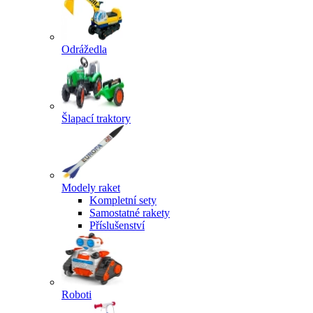
Odrážedla
Šlapací traktory
Modely raket
Kompletní sety
Samostatné rakety
Příslušenství
Roboti