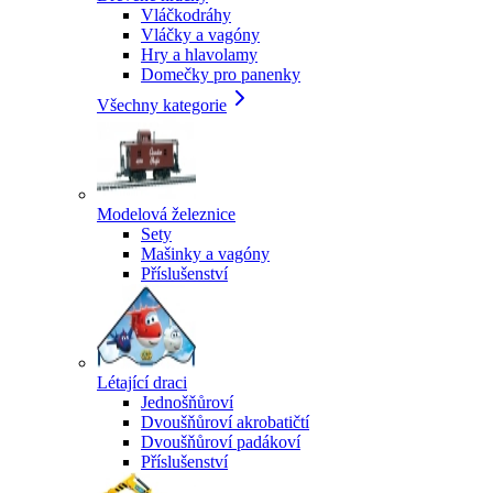
Vláčkodráhy
Vláčky a vagóny
Hry a hlavolamy
Domečky pro panenky
Všechny kategorie
Modelová železnice
Sety
Mašinky a vagóny
Příslušenství
Létající draci
Jednošňůroví
Dvoušňůroví akrobatičtí
Dvoušňůroví padákoví
Příslušenství