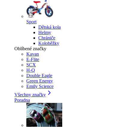
Sport
Dětská kola
Helmy
Chrániče
Koloběžky
Oblíbené značky
Kavan
E-Flite
SCX
H-Q
Double Eagle
Green Energy
Emily Science
Všechny značky
Poradna