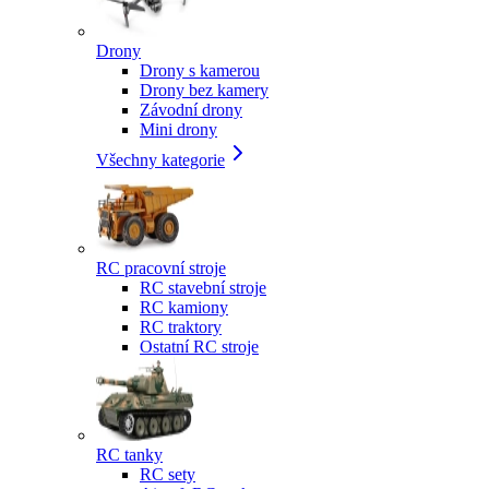
Drony
Drony s kamerou
Drony bez kamery
Závodní drony
Mini drony
Všechny kategorie
RC pracovní stroje
RC stavební stroje
RC kamiony
RC traktory
Ostatní RC stroje
RC tanky
RC sety