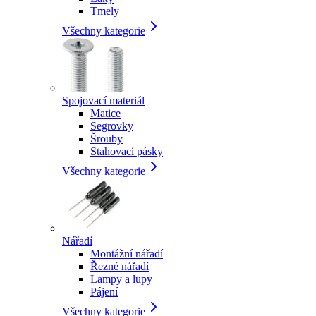
Tmely
Všechny kategorie
Spojovací materiál
Matice
Segrovky
Šrouby
Stahovací pásky
Všechny kategorie
Nářadí
Montážní nářadí
Řezné nářadí
Lampy a lupy
Pájení
Všechny kategorie