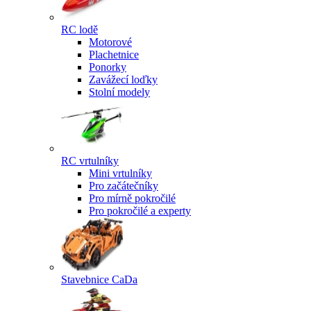
RC lodě
Motorové
Plachetnice
Ponorky
Zavážecí loďky
Stolní modely
RC vrtulníky
Mini vrtulníky
Pro začátečníky
Pro mírně pokročilé
Pro pokročilé a experty
Stavebnice CaDa