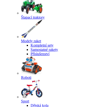
Šlapací traktory
Modely raket
Kompletní sety
Samostatné rakety
Příslušenství
Roboti
Sport
Dětská kola