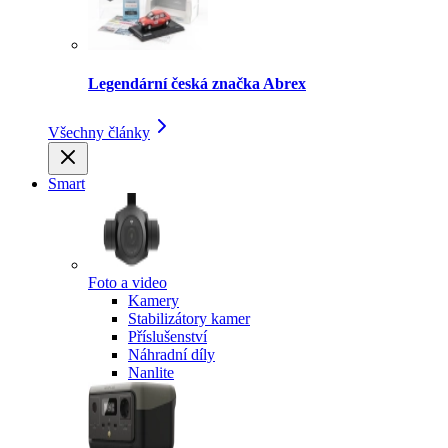
Legendární česká značka Abrex
Všechny články
Smart
Foto a video
Kamery
Stabilizátory kamer
Příslušenství
Náhradní díly
Nanlite