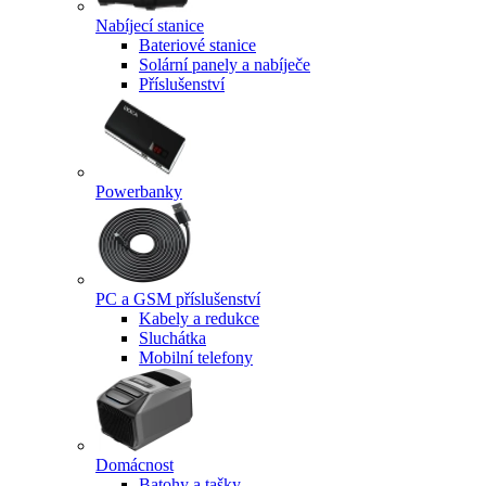
Nabíjecí stanice
Bateriové stanice
Solární panely a nabíječe
Příslušenství
Powerbanky
PC a GSM příslušenství
Kabely a redukce
Sluchátka
Mobilní telefony
Domácnost
Batohy a tašky