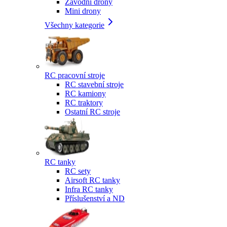
Závodní drony
Mini drony
Všechny kategorie
RC pracovní stroje
RC stavební stroje
RC kamiony
RC traktory
Ostatní RC stroje
RC tanky
RC sety
Airsoft RC tanky
Infra RC tanky
Příslušenství a ND