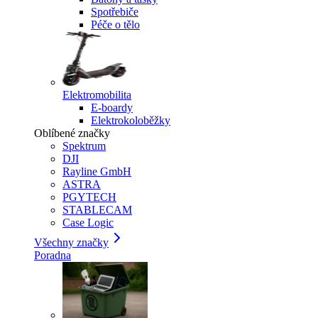
Spotřebiče
Péče o tělo
Elektromobilita
E-boardy
Elektrokoloběžky
Oblíbené značky
Spektrum
DJI
Rayline GmbH
ASTRA
PGYTECH
STABLECAM
Case Logic
Všechny značky
Poradna