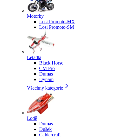
Motorky
Losi Promoto-MX
Losi Promoto-SM
Letadla
Black Horse
CM Pro
Dumas
Dynam
Všechny kategorie
Lodě
Dumas
Dušek
Caldercraft