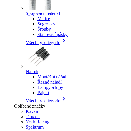
Spojovací materiál
Matice
Segrovky
Šrouby
Stahovací pásky
Všechny kategorie
Nářadí
Montážní nářadí
Řezné nářadí
Lampy a lupy
Pájení
Všechny kategorie
Oblíbené značky
Kavan
Traxxas
Yeah Racing
Spektrum