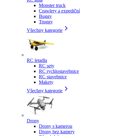
Monster truck
Crawlery a expediční
Buggy
Truggy
Všechny kategorie
RC letadla
RC sety
RC rychlostavebnice
RC stavebnice
Makety
Všechny kategorie
Drony
Drony s kamerou
Drony bez kamery