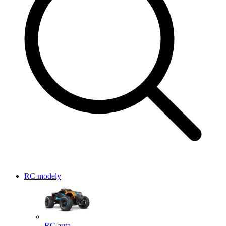
RC modely
RC auta