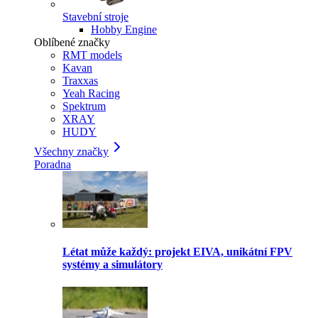
Stavební stroje
Hobby Engine
Oblíbené značky
RMT models
Kavan
Traxxas
Yeah Racing
Spektrum
XRAY
HUDY
Všechny značky
Poradna
Létat může každý: projekt EIVA, unikátní FPV
systémy a simulátory