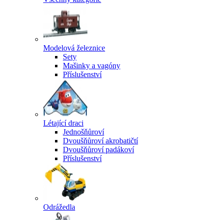
Modelová železnice
Sety
Mašinky a vagóny
Příslušenství
Létající draci
Jednošňůroví
Dvoušňůroví akrobatičtí
Dvoušňůroví padákoví
Příslušenství
Odrážedla