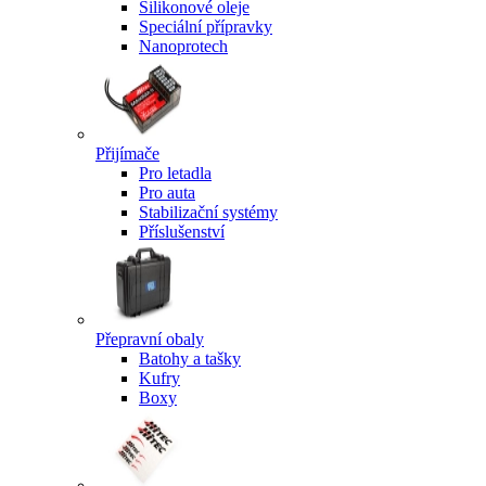
Silikonové oleje
Speciální přípravky
Nanoprotech
Přijímače
Pro letadla
Pro auta
Stabilizační systémy
Příslušenství
Přepravní obaly
Batohy a tašky
Kufry
Boxy