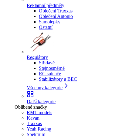
Reklamní předměty
Oblečení Traxxas
Oblečení Antonio
Samolepky
Ostatní
Regulátory
Střídavé
Stejnosměrné
RC spínače
Stabilizátory a BEC
Všechny kategorie
Další kategorie
Oblíbené značky
RMT models
Kavan
Traxxas
Yeah Racing
Spektrum