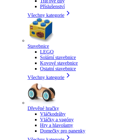
Traťové díly
Příslušenství
Všechny kategorie
Stavebnice
LEGO
Solární stavebnice
Kovové stavebnice
Ostatní stavebnice
Všechny kategorie
Dřevěné hračky
Vláčkodráhy
Vláčky a vagóny
Hry a hlavolamy
Domečky pro panenky
Všechny kategorie