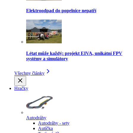
Elektroodpad do popelnice nepatří
Létat může každý: projekt EIVA, unikátní FPV
systémy a simulátory
Všechny články
Hračky
Autodráhy
Autodráhy - sety
Autíčka