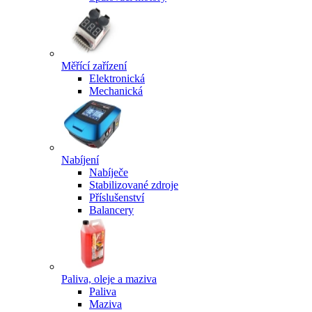
Měřící zařízení
Elektronická
Mechanická
Nabíjení
Nabíječe
Stabilizované zdroje
Příslušenství
Balancery
Paliva, oleje a maziva
Paliva
Maziva