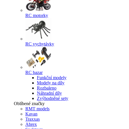
RC motorky
RC vychytávky
RC bazar
Funkční modely
Modely na díly
Rozbaleno
Náhradní díly
Zvýhodněné sety
Oblíbené značky
RMT models
Kavan
Traxxas
Abrex