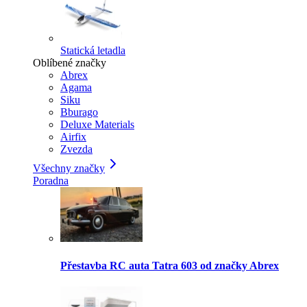
Statická letadla
Oblíbené značky
Abrex
Agama
Siku
Bburago
Deluxe Materials
Airfix
Zvezda
Všechny značky
Poradna
Přestavba RC auta Tatra 603 od značky Abrex