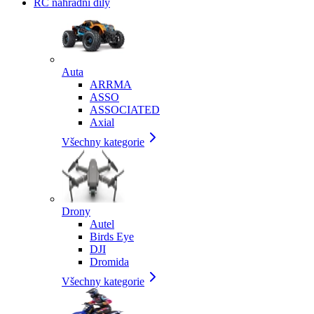
RC náhradní díly
Auta
ARRMA
ASSO
ASSOCIATED
Axial
Všechny kategorie
Drony
Autel
Birds Eye
DJI
Dromida
Všechny kategorie