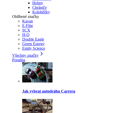
Helmy
Chrániče
Koloběžky
Oblíbené značky
Kavan
E-Flite
SCX
H-Q
Double Eagle
Green Energy
Emily Science
Všechny značky
Poradna
Jak vybrat autodráhu Carrera