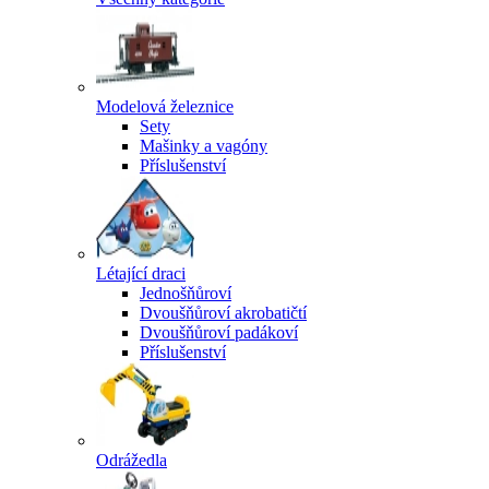
Modelová železnice
Sety
Mašinky a vagóny
Příslušenství
Létající draci
Jednošňůroví
Dvoušňůroví akrobatičtí
Dvoušňůroví padákoví
Příslušenství
Odrážedla