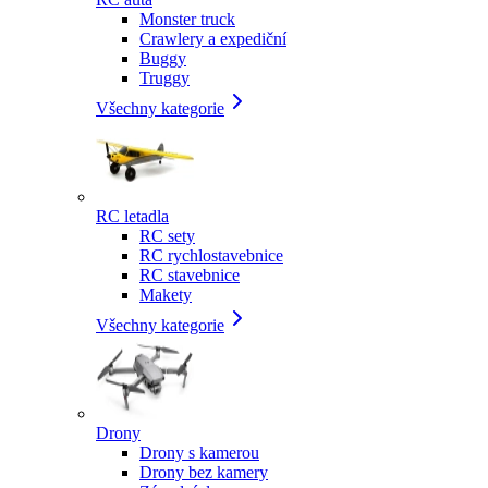
Monster truck
Crawlery a expediční
Buggy
Truggy
Všechny kategorie
RC letadla
RC sety
RC rychlostavebnice
RC stavebnice
Makety
Všechny kategorie
Drony
Drony s kamerou
Drony bez kamery