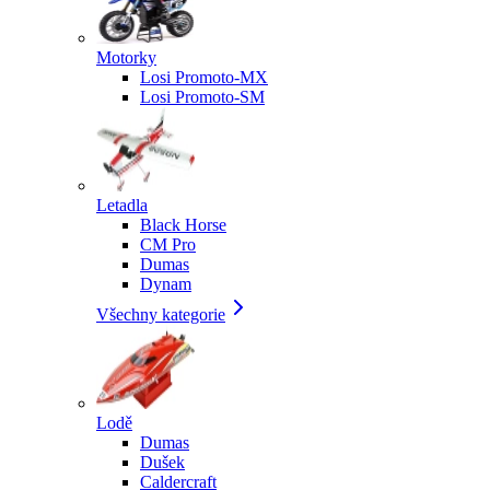
Motorky
Losi Promoto-MX
Losi Promoto-SM
Letadla
Black Horse
CM Pro
Dumas
Dynam
Všechny kategorie
Lodě
Dumas
Dušek
Caldercraft