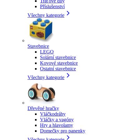
Traťové díly
Příslušenství
Všechny kategorie
Stavebnice
LEGO
Solární stavebnice
Kovové stavebnice
Ostatní stavebnice
Všechny kategorie
Dřevěné hračky
Vláčkodráhy
Vláčky a vagóny
Hry a hlavolamy
Domečky pro panenky
Všechny kategorie