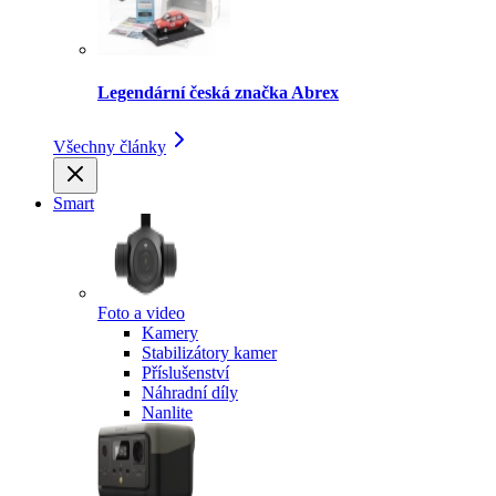
Legendární česká značka Abrex
Všechny články
Smart
Foto a video
Kamery
Stabilizátory kamer
Příslušenství
Náhradní díly
Nanlite