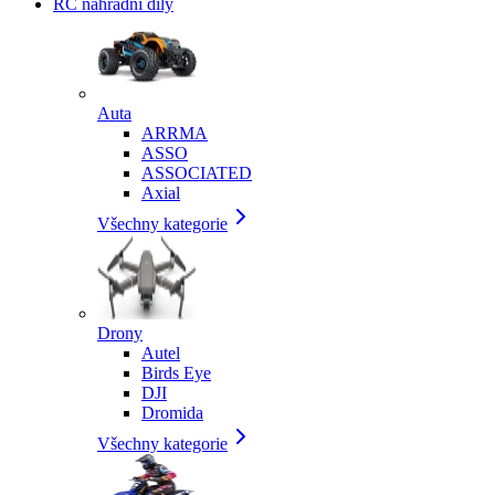
RC náhradní díly
Auta
ARRMA
ASSO
ASSOCIATED
Axial
Všechny kategorie
Drony
Autel
Birds Eye
DJI
Dromida
Všechny kategorie