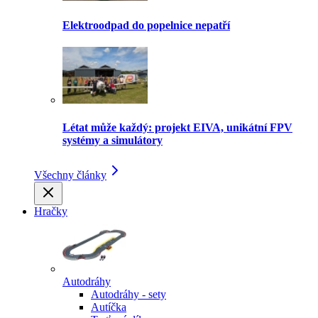
Elektroodpad do popelnice nepatří
Létat může každý: projekt EIVA, unikátní FPV
systémy a simulátory
Všechny články
Hračky
Autodráhy
Autodráhy - sety
Autíčka