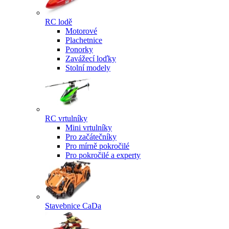
RC lodě
Motorové
Plachetnice
Ponorky
Zavážecí loďky
Stolní modely
RC vrtulníky
Mini vrtulníky
Pro začátečníky
Pro mírně pokročilé
Pro pokročilé a experty
Stavebnice CaDa