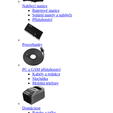
Nabíjecí stanice
Bateriové stanice
Solární panely a nabíječe
Příslušenství
Powerbanky
PC a GSM příslušenství
Kabely a redukce
Sluchátka
Mobilní telefony
Domácnost
Batohy a tašky