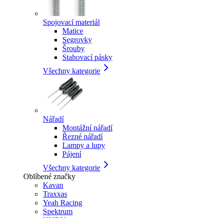
Spojovací materiál
Matice
Segrovky
Šrouby
Stahovací pásky
Všechny kategorie
Nářadí
Montážní nářadí
Řezné nářadí
Lampy a lupy
Pájení
Všechny kategorie
Oblíbené značky
Kavan
Traxxas
Yeah Racing
Spektrum