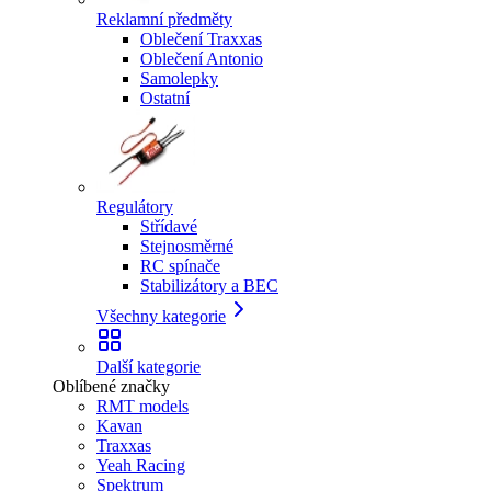
Reklamní předměty
Oblečení Traxxas
Oblečení Antonio
Samolepky
Ostatní
Regulátory
Střídavé
Stejnosměrné
RC spínače
Stabilizátory a BEC
Všechny kategorie
Další kategorie
Oblíbené značky
RMT models
Kavan
Traxxas
Yeah Racing
Spektrum