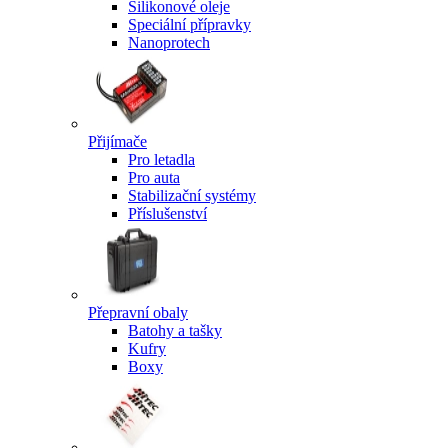
Silikonové oleje
Speciální přípravky
Nanoprotech
Přijímače
Pro letadla
Pro auta
Stabilizační systémy
Příslušenství
Přepravní obaly
Batohy a tašky
Kufry
Boxy