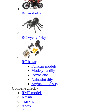
RC motorky
RC vychytávky
RC bazar
Funkční modely
Modely na díly
Rozbaleno
Náhradní díly
Zvýhodněné sety
Oblíbené značky
RMT models
Kavan
Traxxas
Abrex