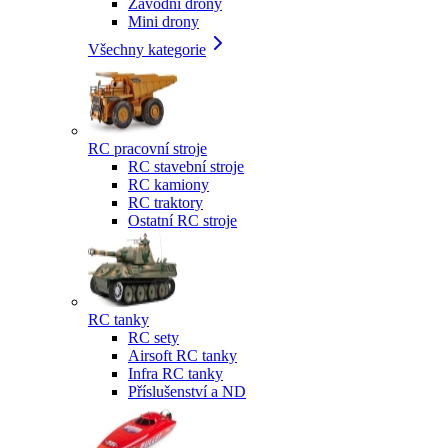
Závodní drony
Mini drony
Všechny kategorie
RC pracovní stroje
RC stavební stroje
RC kamiony
RC traktory
Ostatní RC stroje
RC tanky
RC sety
Airsoft RC tanky
Infra RC tanky
Příslušenství a ND