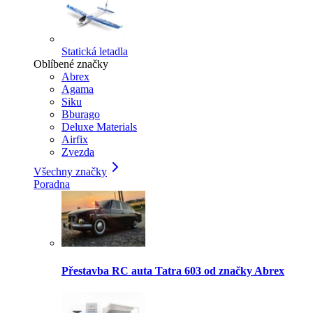
Statická letadla
Oblíbené značky
Abrex
Agama
Siku
Bburago
Deluxe Materials
Airfix
Zvezda
Všechny značky
Poradna
Přestavba RC auta Tatra 603 od značky Abrex