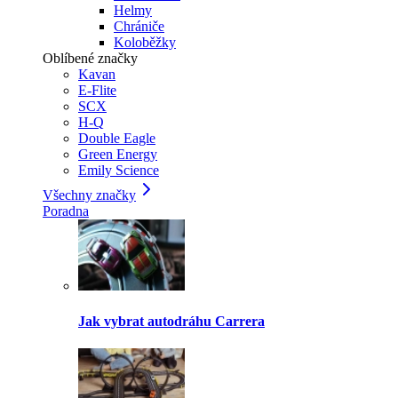
Helmy
Chrániče
Koloběžky
Oblíbené značky
Kavan
E-Flite
SCX
H-Q
Double Eagle
Green Energy
Emily Science
Všechny značky
Poradna
Jak vybrat autodráhu Carrera