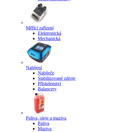
Měřící zařízení
Elektronická
Mechanická
Nabíjení
Nabíječe
Stabilizované zdroje
Příslušenství
Balancery
Paliva, oleje a maziva
Paliva
Maziva