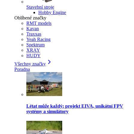
Stavební stroje
Hobby Engine
Oblíbené značky
RMT models
Kavan
Traxxas
Yeah Racing
Spektrum
XRAY
HUDY
Všechny značky
Poradna
Létat může každý: projekt EIVA, unikátní FPV
systémy a simulátory