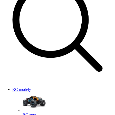
RC modely
RC auta