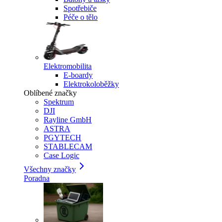
Spotřebiče
Péče o tělo
Elektromobilita
E-boardy
Elektrokoloběžky
Oblíbené značky
Spektrum
DJI
Rayline GmbH
ASTRA
PGYTECH
STABLECAM
Case Logic
Všechny značky
Poradna