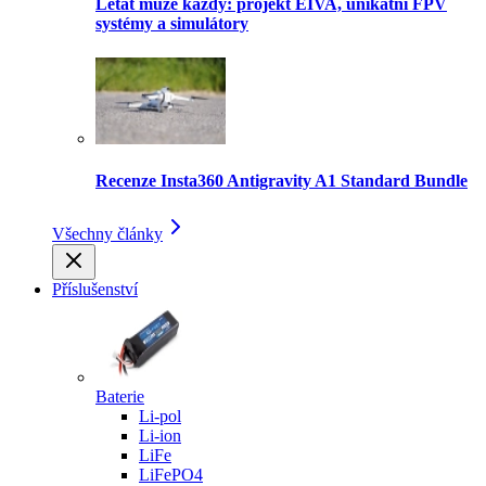
Létat může každý: projekt EIVA, unikátní FPV
systémy a simulátory
Recenze Insta360 Antigravity A1 Standard Bundle
Všechny články
Příslušenství
Baterie
Li-pol
Li-ion
LiFe
LiFePO4