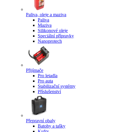
Paliva, oleje a maziva
Paliva
Maziva
Silikonové oleje
Speciální přípravky
Nanoprotech
Přijímače
Pro letadla
Pro auta
Stabilizační systémy
Příslušenství
Přepravní obaly
Batohy a tašky
Kufry