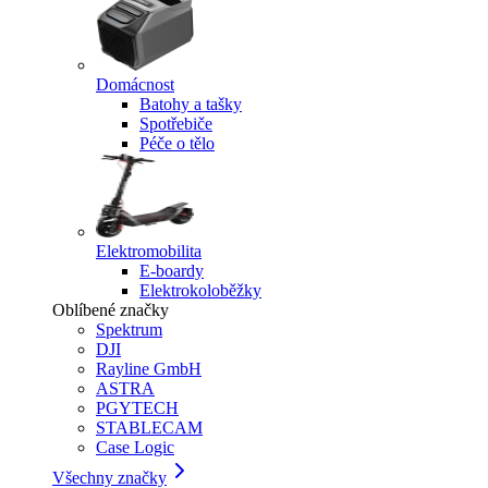
Domácnost
Batohy a tašky
Spotřebiče
Péče o tělo
Elektromobilita
E-boardy
Elektrokoloběžky
Oblíbené značky
Spektrum
DJI
Rayline GmbH
ASTRA
PGYTECH
STABLECAM
Case Logic
Všechny značky