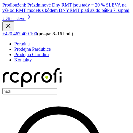
Prodloužení
:
Prázdninové Dny RMT jsou tady = 20 % SLEVA na
vše od RMT models s kódem DNYRMT platí až do pátku 7. srpna!
Užít si slevu
+420 467 409 100
(
po–pá: 8–16 hod.
)
Poradna
Prodejna Pardubice
Prodejna Chrudim
Kontakty