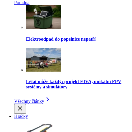
Poradna
Elektroodpad do popelnice nepatří
Létat může každý: projekt EIVA, unikátní FPV
systémy a simulátory
Všechny články
Hračky