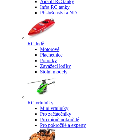
Airsoft RC tanky
Infra RC tanky
Příslušenství a ND
RC lodě
Motorové
Plachetnice
Ponorky
Zavážecí loďky
Stolní modely
RC vrtulníky
Mini vrtulníky
Pro začátečníky
Pro mírně pokročilé
Pro pokročilé a experty