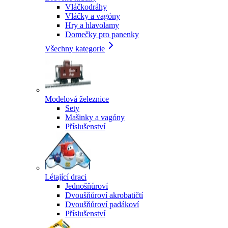
Vláčkodráhy
Vláčky a vagóny
Hry a hlavolamy
Domečky pro panenky
Všechny kategorie
Modelová železnice
Sety
Mašinky a vagóny
Příslušenství
Létající draci
Jednošňůroví
Dvoušňůroví akrobatičtí
Dvoušňůroví padákoví
Příslušenství