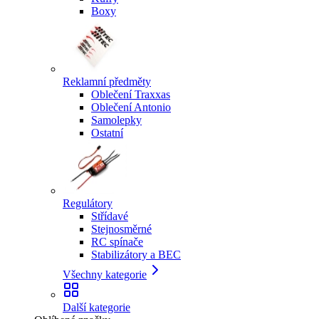
Boxy
Reklamní předměty
Oblečení Traxxas
Oblečení Antonio
Samolepky
Ostatní
Regulátory
Střídavé
Stejnosměrné
RC spínače
Stabilizátory a BEC
Všechny kategorie
Další kategorie