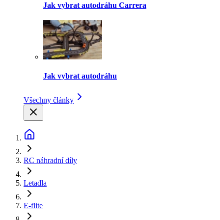
Jak vybrat autodráhu Carrera
Jak vybrat autodráhu
Všechny články
RC náhradní díly
Letadla
E-flite