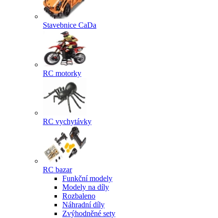
Stavebnice CaDa
RC motorky
RC vychytávky
RC bazar
Funkční modely
Modely na díly
Rozbaleno
Náhradní díly
Zvýhodněné sety