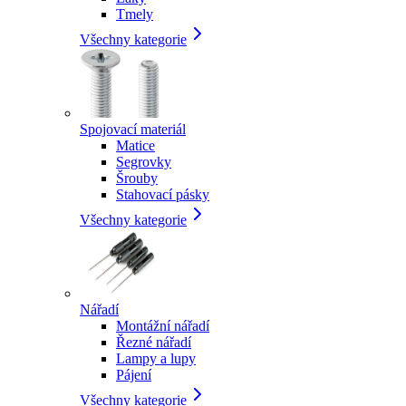
Tmely
Všechny kategorie
Spojovací materiál
Matice
Segrovky
Šrouby
Stahovací pásky
Všechny kategorie
Nářadí
Montážní nářadí
Řezné nářadí
Lampy a lupy
Pájení
Všechny kategorie