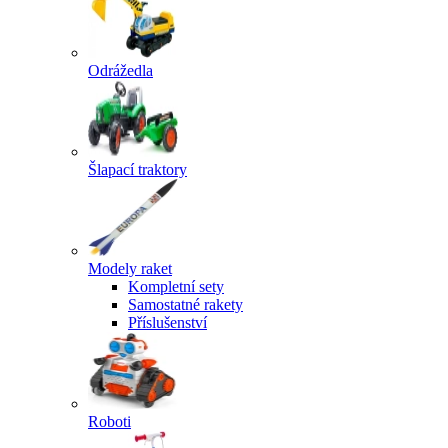
Odrážedla
Šlapací traktory
Modely raket
Kompletní sety
Samostatné rakety
Příslušenství
Roboti