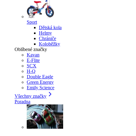
Sport
Dětská kola
Helmy
Chrániče
Koloběžky
Oblíbené značky
Kavan
E-Flite
SCX
H-Q
Double Eagle
Green Energy
Emily Science
Všechny značky
Poradna