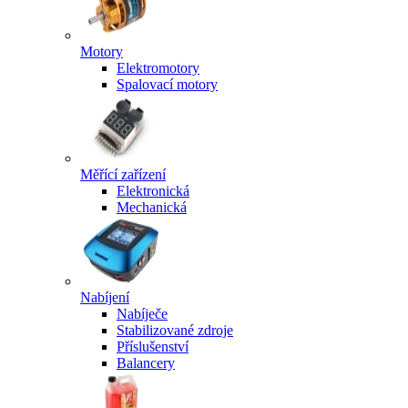
Motory
Elektromotory
Spalovací motory
Měřící zařízení
Elektronická
Mechanická
Nabíjení
Nabíječe
Stabilizované zdroje
Příslušenství
Balancery