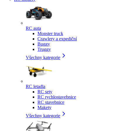
RC auta
Monster truck
Crawlery a expediční
Buggy
Truggy
Všechny kategorie
RC letadla
RC sety
RC rychlostavebnice
RC stavebnice
Makety
Všechny kategorie