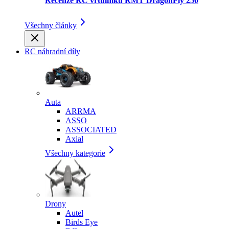
Recenze RC vrtulníku RMT DragonFly 250
Všechny články
RC náhradní díly
Auta
ARRMA
ASSO
ASSOCIATED
Axial
Všechny kategorie
Drony
Autel
Birds Eye