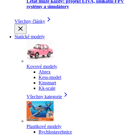
Létat může každý: projekt EIVA, unikátní FPV
systémy a simulátory
Všechny články
Statické modely
Kovové modely
Abrex
Kess-model
Kinsmart
Kk-scale
Všechny kategorie
Plastikové modely
Rychlostavebnice