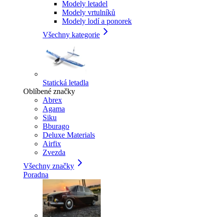
Modely letadel
Modely vrtulníků
Modely lodí a ponorek
Všechny kategorie
Statická letadla
Oblíbené značky
Abrex
Agama
Siku
Bburago
Deluxe Materials
Airfix
Zvezda
Všechny značky
Poradna