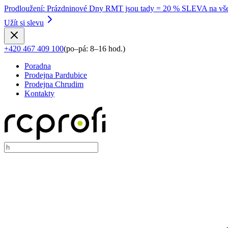
Prodloužení
:
Prázdninové Dny RMT jsou tady = 20 % SLEVA na vše
Užít si slevu
+420 467 409 100
(
po–pá: 8–16 hod.
)
Poradna
Prodejna Pardubice
Prodejna Chrudim
Kontakty