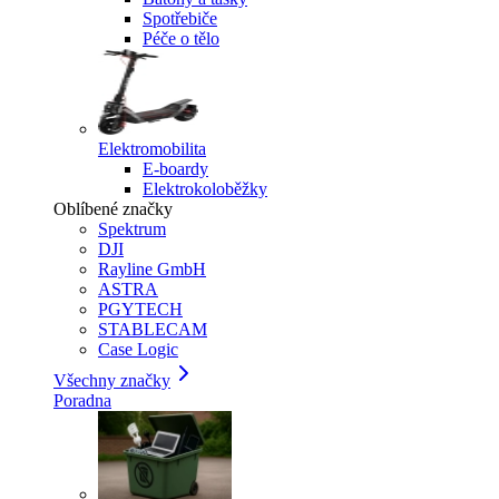
Spotřebiče
Péče o tělo
Elektromobilita
E-boardy
Elektrokoloběžky
Oblíbené značky
Spektrum
DJI
Rayline GmbH
ASTRA
PGYTECH
STABLECAM
Case Logic
Všechny značky
Poradna