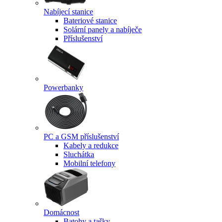
Nabíjecí stanice
Bateriové stanice
Solární panely a nabíječe
Příslušenství
Powerbanky
PC a GSM příslušenství
Kabely a redukce
Sluchátka
Mobilní telefony
Domácnost
Batohy a tašky