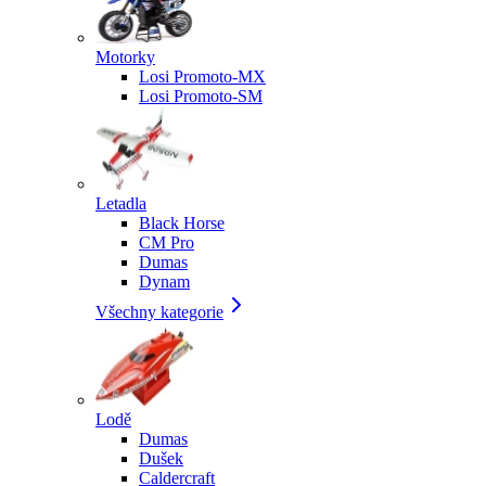
Motorky
Losi Promoto-MX
Losi Promoto-SM
Letadla
Black Horse
CM Pro
Dumas
Dynam
Všechny kategorie
Lodě
Dumas
Dušek
Caldercraft