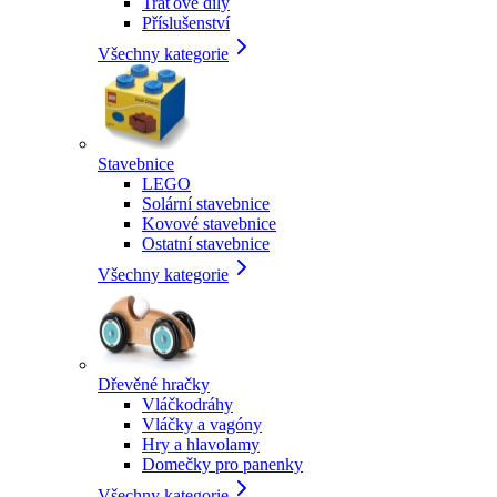
Traťové díly
Příslušenství
Všechny kategorie
Stavebnice
LEGO
Solární stavebnice
Kovové stavebnice
Ostatní stavebnice
Všechny kategorie
Dřevěné hračky
Vláčkodráhy
Vláčky a vagóny
Hry a hlavolamy
Domečky pro panenky
Všechny kategorie