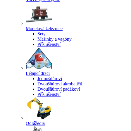
Modelová železnice
Sety
Mašinky a vagóny
Příslušenství
Létající draci
Jednošňůroví
Dvoušňůroví akrobatičtí
Dvoušňůroví padákoví
Příslušenství
Odrážedla