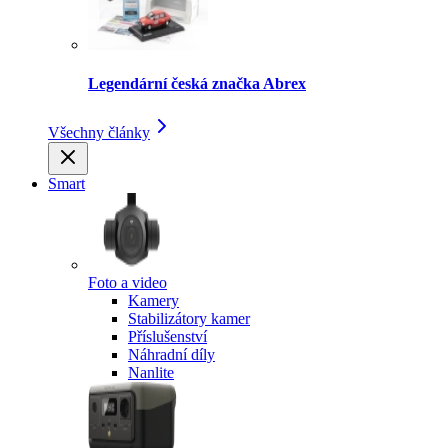
Legendární česká značka Abrex
Všechny články
Smart
Foto a video
Kamery
Stabilizátory kamer
Příslušenství
Náhradní díly
Nanlite