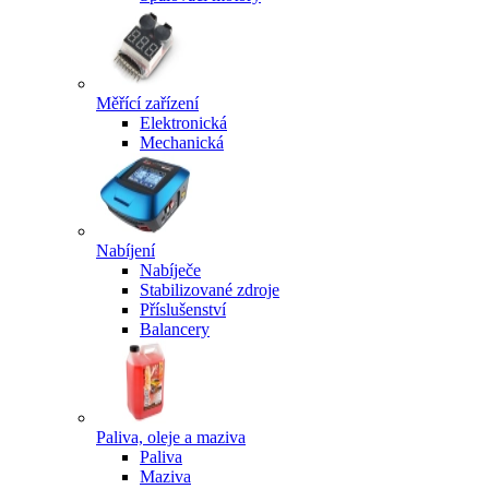
Měřící zařízení
Elektronická
Mechanická
Nabíjení
Nabíječe
Stabilizované zdroje
Příslušenství
Balancery
Paliva, oleje a maziva
Paliva
Maziva