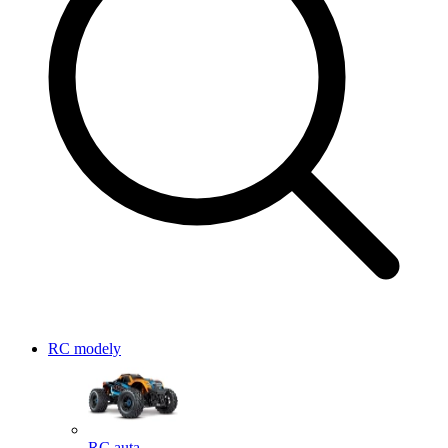
RC modely
RC auta