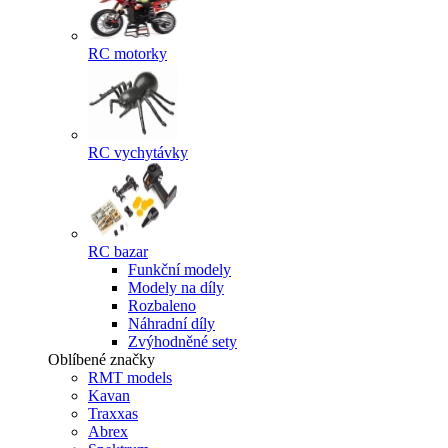
RC motorky
RC vychytávky
RC bazar
Funkční modely
Modely na díly
Rozbaleno
Náhradní díly
Zvýhodněné sety
Oblíbené značky
RMT models
Kavan
Traxxas
Abrex