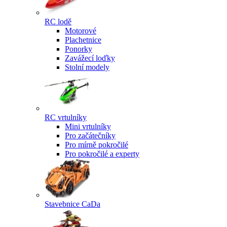
RC lodě
Motorové
Plachetnice
Ponorky
Zavážecí loďky
Stolní modely
RC vrtulníky
Mini vrtulníky
Pro začátečníky
Pro mírně pokročilé
Pro pokročilé a experty
Stavebnice CaDa