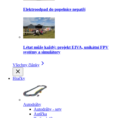
Elektroodpad do popelnice nepatří
Létat může každý: projekt EIVA, unikátní FPV
systémy a simulátory
Všechny články
Hračky
Autodráhy
Autodráhy - sety
Autíčka