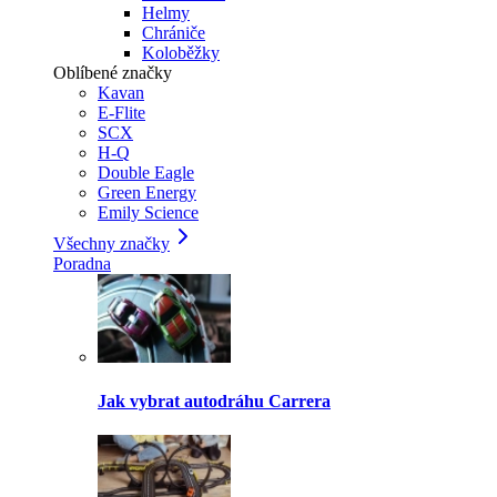
Helmy
Chrániče
Koloběžky
Oblíbené značky
Kavan
E-Flite
SCX
H-Q
Double Eagle
Green Energy
Emily Science
Všechny značky
Poradna
Jak vybrat autodráhu Carrera