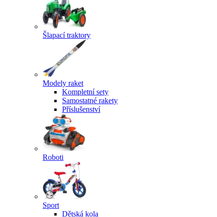
Šlapací traktory
Modely raket
Kompletní sety
Samostatné rakety
Příslušenství
Roboti
Sport
Dětská kola