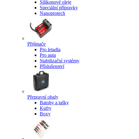
Silikonové oleje
Speciální přípravky
Nanoprotech
Přijímače
Pro letadla
Pro auta
Stabilizační systémy
Příslušenství
Přepravní obaly
Batohy a tašky
Kufry
Boxy