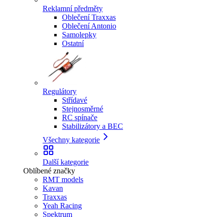
Reklamní předměty
Oblečení Traxxas
Oblečení Antonio
Samolepky
Ostatní
Regulátory
Střídavé
Stejnosměrné
RC spínače
Stabilizátory a BEC
Všechny kategorie
Další kategorie
Oblíbené značky
RMT models
Kavan
Traxxas
Yeah Racing
Spektrum