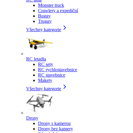
Monster truck
Crawlery a expediční
Buggy
Truggy
Všechny kategorie
RC letadla
RC sety
RC rychlostavebnice
RC stavebnice
Makety
Všechny kategorie
Drony
Drony s kamerou
Drony bez kamery