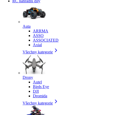
RC náhradní díly
Auta
ARRMA
ASSO
ASSOCIATED
Axial
Všechny kategorie
Drony
Autel
Birds Eye
DJI
Dromida
Všechny kategorie