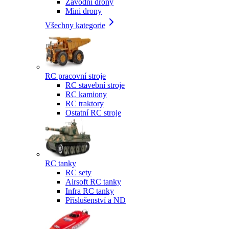
Závodní drony
Mini drony
Všechny kategorie
RC pracovní stroje
RC stavební stroje
RC kamiony
RC traktory
Ostatní RC stroje
RC tanky
RC sety
Airsoft RC tanky
Infra RC tanky
Příslušenství a ND