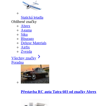
Statická letadla
Oblíbené značky
Abrex
Agama
Siku
Bburago
Deluxe Materials
Airfix
Zvezda
Všechny značky
Poradna
Přestavba RC auta Tatra 603 od značky Abrex