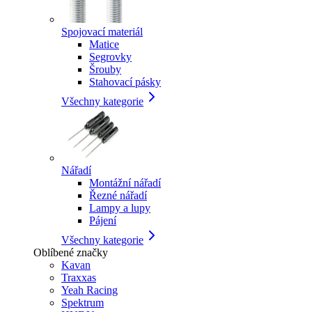
Spojovací materiál
Matice
Segrovky
Šrouby
Stahovací pásky
Všechny kategorie
Nářadí
Montážní nářadí
Řezné nářadí
Lampy a lupy
Pájení
Všechny kategorie
Oblíbené značky
Kavan
Traxxas
Yeah Racing
Spektrum