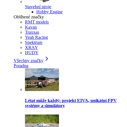
Stavební stroje
Hobby Engine
Oblíbené značky
RMT models
Kavan
Traxxas
Yeah Racing
Spektrum
XRAY
HUDY
Všechny značky
Poradna
Létat může každý: projekt EIVA, unikátní FPV
systémy a simulátory