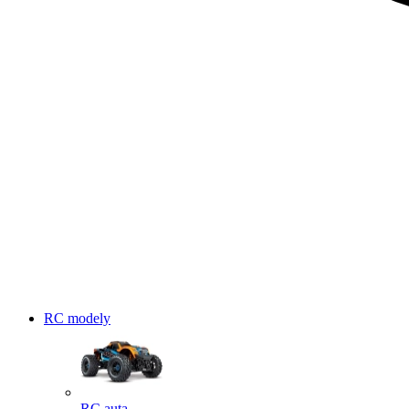
RC modely
RC auta