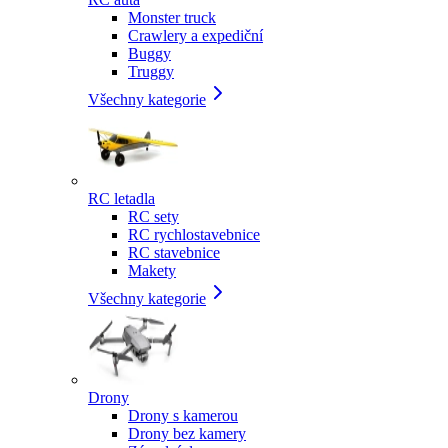
Monster truck
Crawlery a expediční
Buggy
Truggy
Všechny kategorie
RC letadla
RC sety
RC rychlostavebnice
RC stavebnice
Makety
Všechny kategorie
Drony
Drony s kamerou
Drony bez kamery