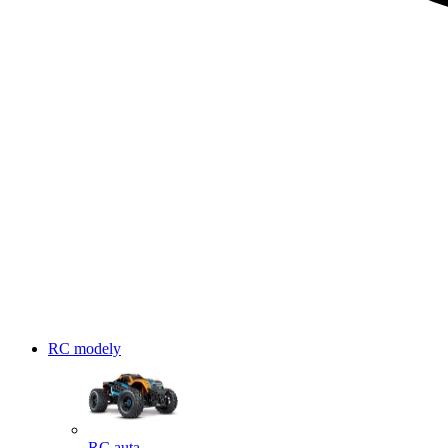
RC modely
RC auta