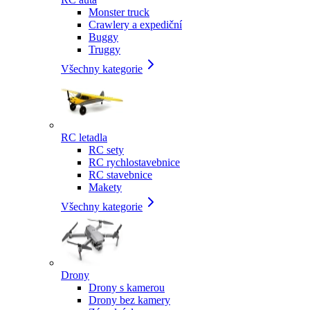
Monster truck
Crawlery a expediční
Buggy
Truggy
Všechny kategorie
RC letadla
RC sety
RC rychlostavebnice
RC stavebnice
Makety
Všechny kategorie
Drony
Drony s kamerou
Drony bez kamery