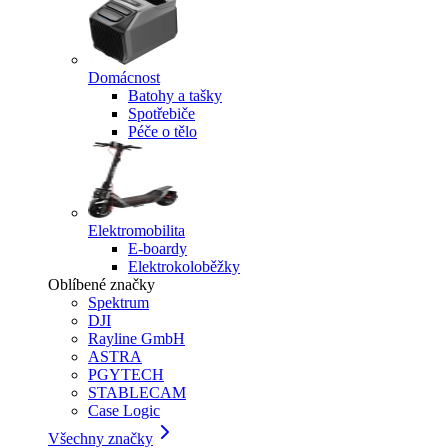
Domácnost
Batohy a tašky
Spotřebiče
Péče o tělo
Elektromobilita
E-boardy
Elektrokoloběžky
Oblíbené značky
Spektrum
DJI
Rayline GmbH
ASTRA
PGYTECH
STABLECAM
Case Logic
Všechny značky