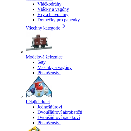
Vláčkodráhy
Vláčky a vagóny
Hry a hlavolamy
Domečky pro panenky
Všechny kategorie
Modelová železnice
Sety
Mašinky a vagóny
Příslušenství
Létající draci
Jednošňůroví
Dvoušňůroví akrobatičtí
Dvoušňůroví padákoví
Příslušenství