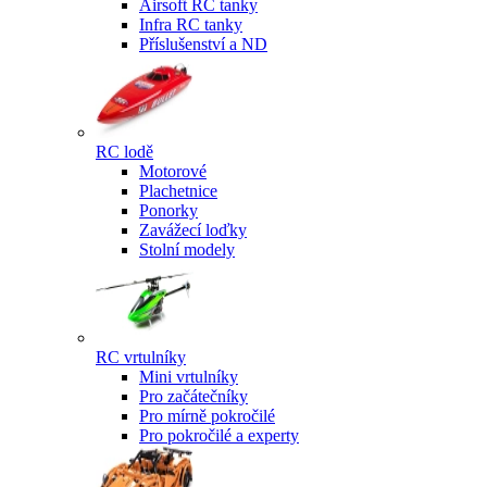
Airsoft RC tanky
Infra RC tanky
Příslušenství a ND
RC lodě
Motorové
Plachetnice
Ponorky
Zavážecí loďky
Stolní modely
RC vrtulníky
Mini vrtulníky
Pro začátečníky
Pro mírně pokročilé
Pro pokročilé a experty