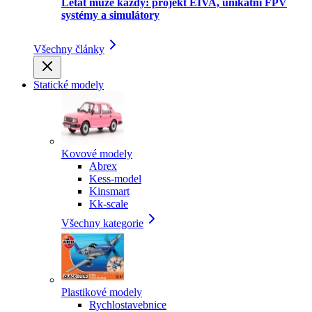
Létat může každý: projekt EIVA, unikátní FPV
systémy a simulátory
Všechny články
Statické modely
Kovové modely
Abrex
Kess-model
Kinsmart
Kk-scale
Všechny kategorie
Plastikové modely
Rychlostavebnice