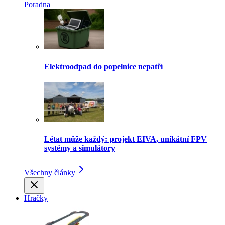
Poradna
Elektroodpad do popelnice nepatří
Létat může každý: projekt EIVA, unikátní FPV
systémy a simulátory
Všechny články
Hračky