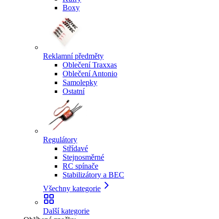
Boxy
Reklamní předměty
Oblečení Traxxas
Oblečení Antonio
Samolepky
Ostatní
Regulátory
Střídavé
Stejnosměrné
RC spínače
Stabilizátory a BEC
Všechny kategorie
Další kategorie