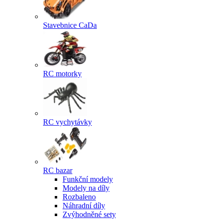
Stavebnice CaDa
RC motorky
RC vychytávky
RC bazar
Funkční modely
Modely na díly
Rozbaleno
Náhradní díly
Zvýhodněné sety