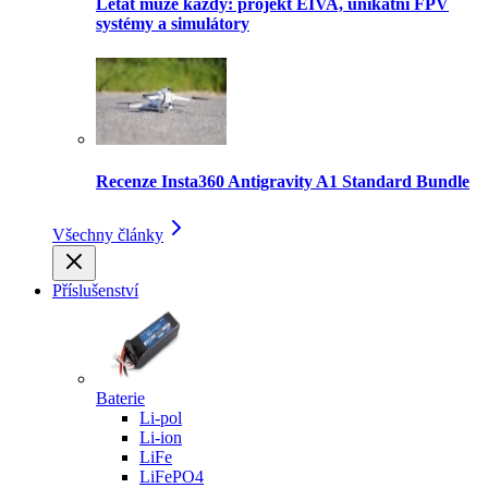
Létat může každý: projekt EIVA, unikátní FPV
systémy a simulátory
Recenze Insta360 Antigravity A1 Standard Bundle
Všechny články
Příslušenství
Baterie
Li-pol
Li-ion
LiFe
LiFePO4