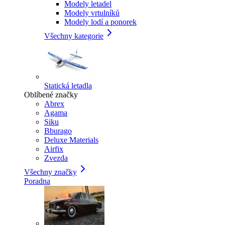
Modely letadel
Modely vrtulníků
Modely lodí a ponorek
Všechny kategorie
Statická letadla
Oblíbené značky
Abrex
Agama
Siku
Bburago
Deluxe Materials
Airfix
Zvezda
Všechny značky
Poradna