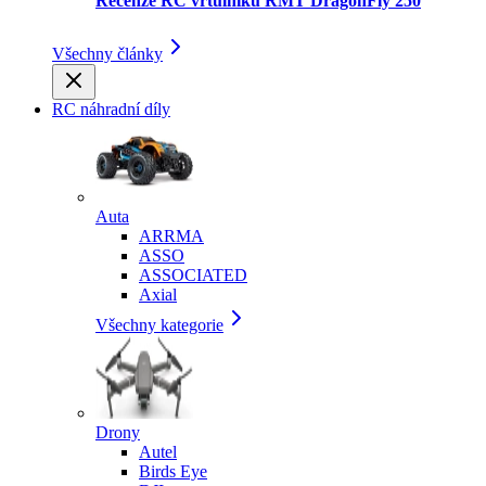
Recenze RC vrtulníku RMT DragonFly 250
Všechny články
RC náhradní díly
Auta
ARRMA
ASSO
ASSOCIATED
Axial
Všechny kategorie
Drony
Autel
Birds Eye