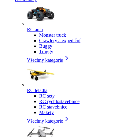
RC auta
Monster truck
Crawlery a expediční
Buggy
Truggy
Všechny kategorie
RC letadla
RC sety
RC rychlostavebnice
RC stavebnice
Makety
Všechny kategorie