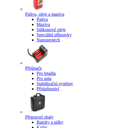
Paliva, oleje a maziva
Paliva
Maziva
Silikonové oleje
Speciální přípravky
Nanoprotech
Přijímače
Pro letadla
Pro auta
Stabilizační systémy
Příslušenství
Přepravní obaly
Batohy a tašky
Kufry