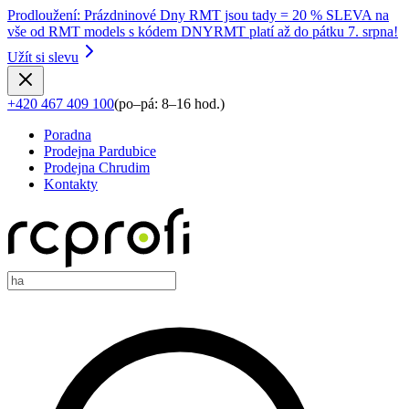
Prodloužení
:
Prázdninové Dny RMT jsou tady = 20 % SLEVA na
vše od RMT models s kódem DNYRMT platí až do pátku 7. srpna!
Užít si slevu
+420 467 409 100
(
po–pá: 8–16 hod.
)
Poradna
Prodejna Pardubice
Prodejna Chrudim
Kontakty