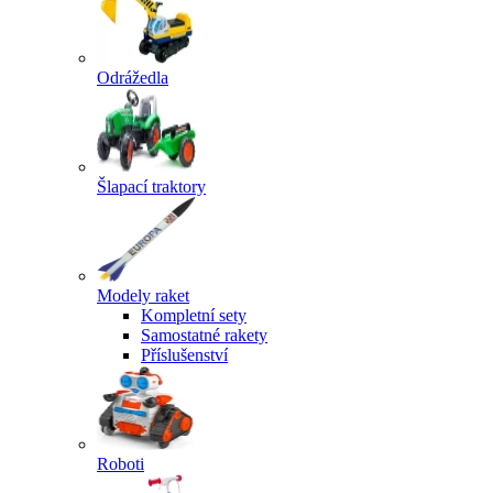
Odrážedla
Šlapací traktory
Modely raket
Kompletní sety
Samostatné rakety
Příslušenství
Roboti