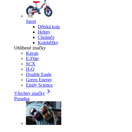
Sport
Dětská kola
Helmy
Chrániče
Koloběžky
Oblíbené značky
Kavan
E-Flite
SCX
H-Q
Double Eagle
Green Energy
Emily Science
Všechny značky
Poradna