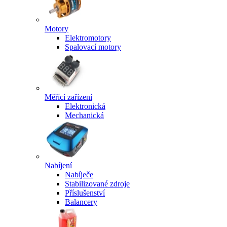
Motory
Elektromotory
Spalovací motory
Měřící zařízení
Elektronická
Mechanická
Nabíjení
Nabíječe
Stabilizované zdroje
Příslušenství
Balancery