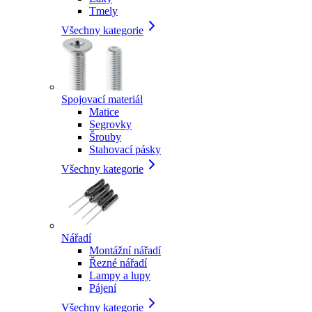
Tmely
Všechny kategorie
Spojovací materiál
Matice
Segrovky
Šrouby
Stahovací pásky
Všechny kategorie
Nářadí
Montážní nářadí
Řezné nářadí
Lampy a lupy
Pájení
Všechny kategorie