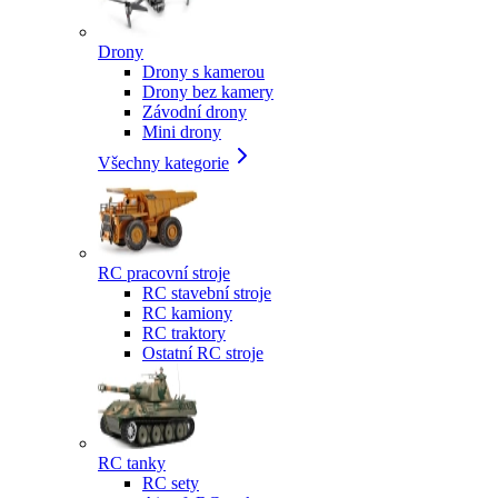
Drony
Drony s kamerou
Drony bez kamery
Závodní drony
Mini drony
Všechny kategorie
RC pracovní stroje
RC stavební stroje
RC kamiony
RC traktory
Ostatní RC stroje
RC tanky
RC sety