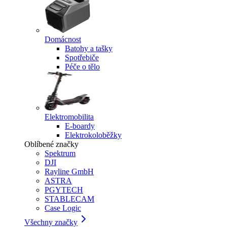
Domácnost
Batohy a tašky
Spotřebiče
Péče o tělo
Elektromobilita
E-boardy
Elektrokoloběžky
Oblíbené značky
Spektrum
DJI
Rayline GmbH
ASTRA
PGYTECH
STABLECAM
Case Logic
Všechny značky