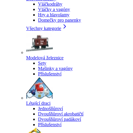
Vláčkodráhy
Vláčky a vagóny
Hry a hlavolamy
Domečky pro panenky
Všechny kategorie
Modelová železnice
Sety
Mašinky a vagóny
Příslušenství
Létající draci
Jednošňůroví
Dvoušňůroví akrobatičtí
Dvoušňůroví padákoví
Příslušenství