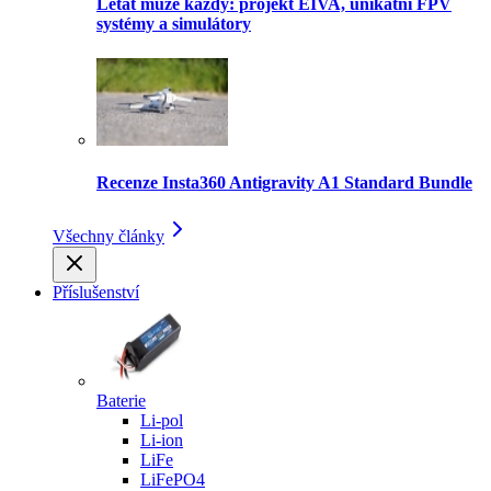
Létat může každý: projekt EIVA, unikátní FPV
systémy a simulátory
Recenze Insta360 Antigravity A1 Standard Bundle
Všechny články
Příslušenství
Baterie
Li-pol
Li-ion
LiFe
LiFePO4