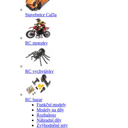
Stavebnice CaDa
RC motorky
RC vychytávky
RC bazar
Funkční modely
Modely na díly
Rozbaleno
Náhradní díly
Zvýhodněné sety