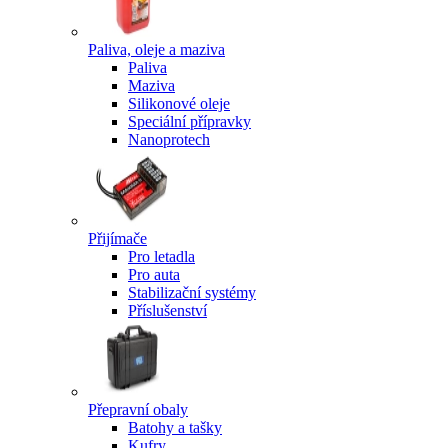
Paliva, oleje a maziva
Paliva
Maziva
Silikonové oleje
Speciální přípravky
Nanoprotech
Přijímače
Pro letadla
Pro auta
Stabilizační systémy
Příslušenství
Přepravní obaly
Batohy a tašky
Kufry