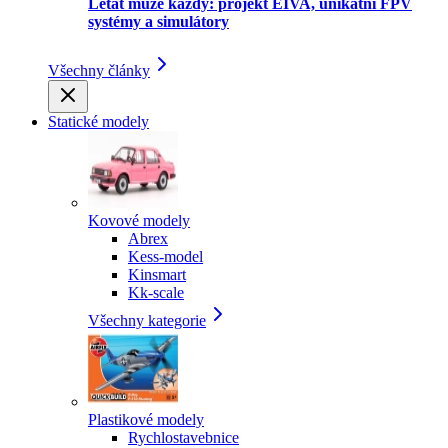
Létat může každý: projekt EIVA, unikátní FPV
systémy a simulátory
Všechny články
Statické modely
Kovové modely
Abrex
Kess-model
Kinsmart
Kk-scale
Všechny kategorie
Plastikové modely
Rychlostavebnice