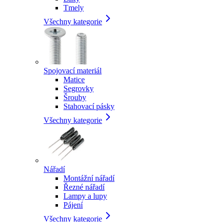
Tmely
Všechny kategorie
Spojovací materiál
Matice
Segrovky
Šrouby
Stahovací pásky
Všechny kategorie
Nářadí
Montážní nářadí
Řezné nářadí
Lampy a lupy
Pájení
Všechny kategorie