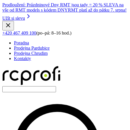
Prodloužení
:
Prázdninové Dny RMT jsou tady = 20 % SLEVA na
vše od RMT models s kódem DNYRMT platí až do pátku 7. srpna!
Užít si slevu
+420 467 409 100
(
po–pá: 8–16 hod.
)
Poradna
Prodejna Pardubice
Prodejna Chrudim
Kontakty