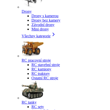
Drony
Drony s kamerou
Drony bez kamery
Závodní drony
Mini drony
Všechny kategorie
RC pracovní stroje
RC stavební stroje
RC kamiony
RC traktory
Ostatní RC stroje
RC tanky
RC sety