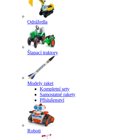
Odrážedla
Šlapací traktory
Modely raket
Kompletní sety
Samostatné rakety
Příslušenství
Roboti