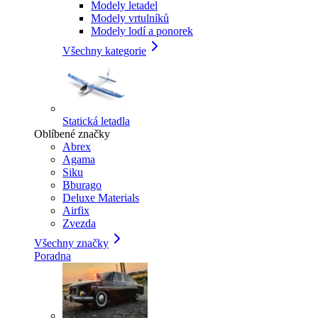
Modely letadel
Modely vrtulníků
Modely lodí a ponorek
Všechny kategorie
Statická letadla
Oblíbené značky
Abrex
Agama
Siku
Bburago
Deluxe Materials
Airfix
Zvezda
Všechny značky
Poradna