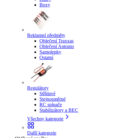
Boxy
Reklamní předměty
Oblečení Traxxas
Oblečení Antonio
Samolepky
Ostatní
Regulátory
Střídavé
Stejnosměrné
RC spínače
Stabilizátory a BEC
Všechny kategorie
Další kategorie