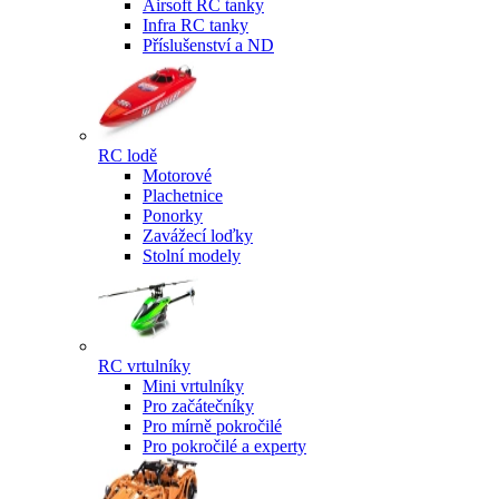
Airsoft RC tanky
Infra RC tanky
Příslušenství a ND
RC lodě
Motorové
Plachetnice
Ponorky
Zavážecí loďky
Stolní modely
RC vrtulníky
Mini vrtulníky
Pro začátečníky
Pro mírně pokročilé
Pro pokročilé a experty