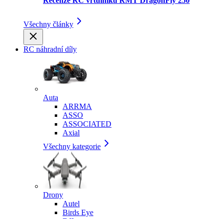
Recenze RC vrtulníku RMT DragonFly 250
Všechny články
RC náhradní díly
Auta
ARRMA
ASSO
ASSOCIATED
Axial
Všechny kategorie
Drony
Autel
Birds Eye