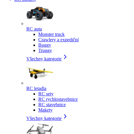
RC auta
Monster truck
Crawlery a expediční
Buggy
Truggy
Všechny kategorie
RC letadla
RC sety
RC rychlostavebnice
RC stavebnice
Makety
Všechny kategorie