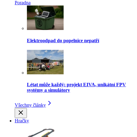
Poradna
Elektroodpad do popelnice nepatří
Létat může každý: projekt EIVA, unikátní FPV
systémy a simulátory
Všechny články
Hračky