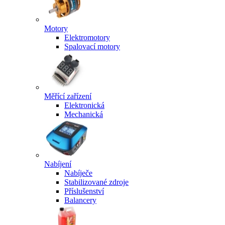
Motory
Elektromotory
Spalovací motory
Měřící zařízení
Elektronická
Mechanická
Nabíjení
Nabíječe
Stabilizované zdroje
Příslušenství
Balancery