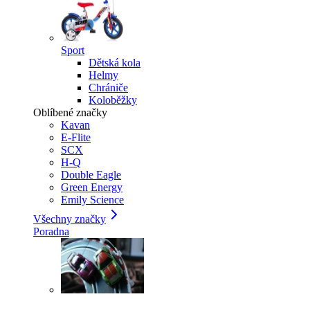
Sport
Dětská kola
Helmy
Chrániče
Koloběžky
Oblíbené značky
Kavan
E-Flite
SCX
H-Q
Double Eagle
Green Energy
Emily Science
Všechny značky
Poradna