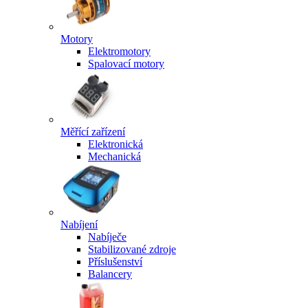
Motory
Elektromotory
Spalovací motory
Měřící zařízení
Elektronická
Mechanická
Nabíjení
Nabíječe
Stabilizované zdroje
Příslušenství
Balancery