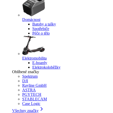
Domácnost
Batohy a tašky
Spotřebiče
Péče o tělo
Elektromobilita
E-boardy
Elektrokoloběžky
Oblíbené značky
Spektrum
DJI
Rayline GmbH
ASTRA
PGYTECH
STABLECAM
Case Logic
Všechny značky