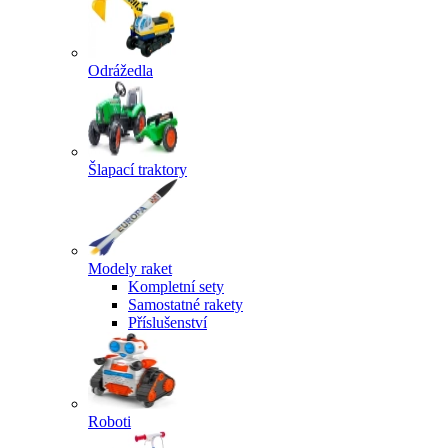
Odrážedla
Šlapací traktory
Modely raket
Kompletní sety
Samostatné rakety
Příslušenství
Roboti