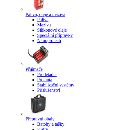
Paliva, oleje a maziva
Paliva
Maziva
Silikonové oleje
Speciální přípravky
Nanoprotech
Přijímače
Pro letadla
Pro auta
Stabilizační systémy
Příslušenství
Přepravní obaly
Batohy a tašky
Kufry