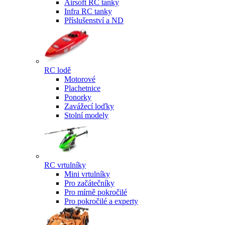
Airsoft RC tanky
Infra RC tanky
Příslušenství a ND
RC lodě
Motorové
Plachetnice
Ponorky
Zavážecí loďky
Stolní modely
RC vrtulníky
Mini vrtulníky
Pro začátečníky
Pro mírně pokročilé
Pro pokročilé a experty