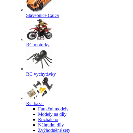
Stavebnice CaDa
RC motorky
RC vychytávky
RC bazar
Funkční modely
Modely na díly
Rozbaleno
Náhradní díly
Zvýhodněné sety