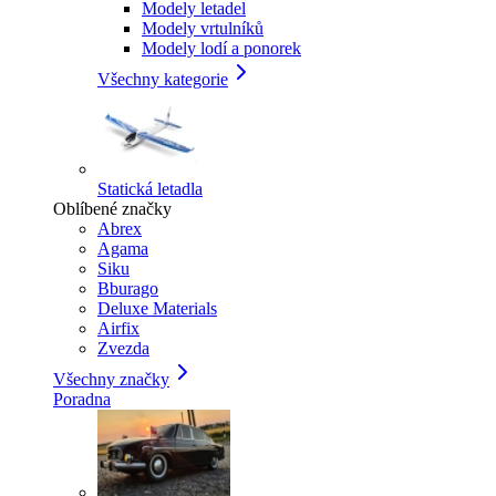
Modely letadel
Modely vrtulníků
Modely lodí a ponorek
Všechny kategorie
Statická letadla
Oblíbené značky
Abrex
Agama
Siku
Bburago
Deluxe Materials
Airfix
Zvezda
Všechny značky
Poradna