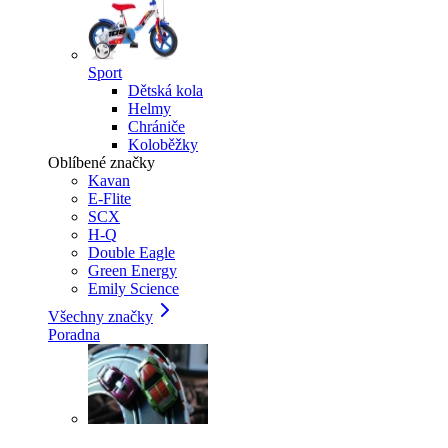
Sport
Dětská kola
Helmy
Chrániče
Koloběžky
Oblíbené značky
Kavan
E-Flite
SCX
H-Q
Double Eagle
Green Energy
Emily Science
Všechny značky
Poradna