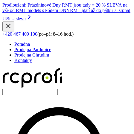
Prodloužení
:
Prázdninové Dny RMT jsou tady = 20 % SLEVA na
vše od RMT models s kódem DNYRMT platí až do pátku 7. srpna!
Užít si slevu
+420 467 409 100
(
po–pá: 8–16 hod.
)
Poradna
Prodejna Pardubice
Prodejna Chrudim
Kontakty