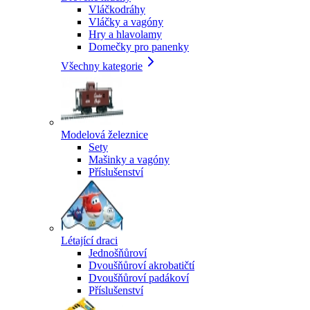
Vláčkodráhy
Vláčky a vagóny
Hry a hlavolamy
Domečky pro panenky
Všechny kategorie
Modelová železnice
Sety
Mašinky a vagóny
Příslušenství
Létající draci
Jednošňůroví
Dvoušňůroví akrobatičtí
Dvoušňůroví padákoví
Příslušenství