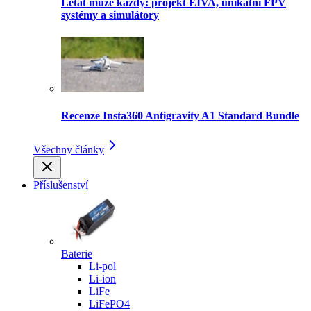
Létat může každý: projekt EIVA, unikátní FPV
systémy a simulátory
Recenze Insta360 Antigravity A1 Standard Bundle
Všechny články
Příslušenství
Baterie
Li-pol
Li-ion
LiFe
LiFePO4