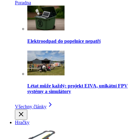
Poradna
Elektroodpad do popelnice nepatří
Létat může každý: projekt EIVA, unikátní FPV
systémy a simulátory
Všechny články
Hračky