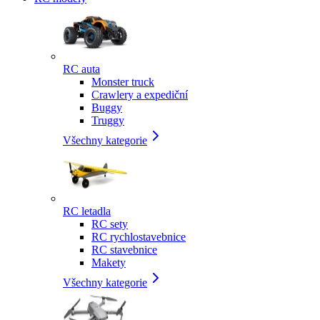
RC auta
Monster truck
Crawlery a expediční
Buggy
Truggy
Všechny kategorie
RC letadla
RC sety
RC rychlostavebnice
RC stavebnice
Makety
Všechny kategorie