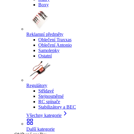
Boxy
Reklamní předměty
Oblečení Traxxas
Oblečení Antonio
Samolepky
Ostatní
Regulátory
Střídavé
Stejnosměrné
RC spínače
Stabilizátory a BEC
Všechny kategorie
Další kategorie