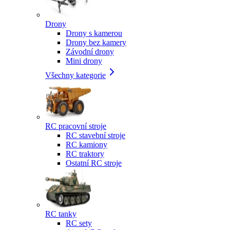
Drony
Drony s kamerou
Drony bez kamery
Závodní drony
Mini drony
Všechny kategorie
RC pracovní stroje
RC stavební stroje
RC kamiony
RC traktory
Ostatní RC stroje
RC tanky
RC sety