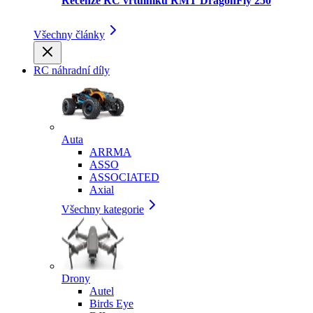
Recenze RC vrtulníku RMT DragonFly 250
Všechny články
RC náhradní díly
Auta
ARRMA
ASSO
ASSOCIATED
Axial
Všechny kategorie
Drony
Autel
Birds Eye