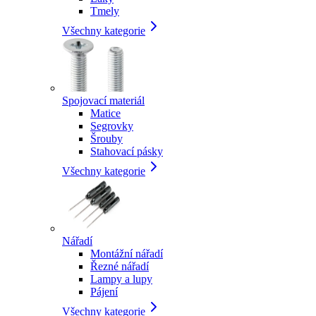
Tmely
Všechny kategorie
Spojovací materiál
Matice
Segrovky
Šrouby
Stahovací pásky
Všechny kategorie
Nářadí
Montážní nářadí
Řezné nářadí
Lampy a lupy
Pájení
Všechny kategorie