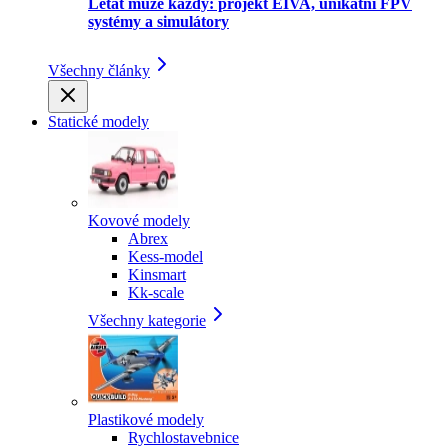
Létat může každý: projekt EIVA, unikátní FPV
systémy a simulátory
Všechny články
Statické modely
Kovové modely
Abrex
Kess-model
Kinsmart
Kk-scale
Všechny kategorie
Plastikové modely
Rychlostavebnice